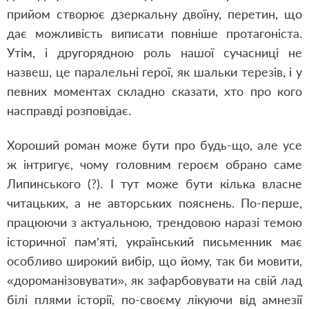
прийом створює дзеркальну двоїну, перетин, що
дає можливість виписати повніше протагоніста.
Утім, і другорядною роль нашої сучасниці не
назвеш, це паралельні герої, як шальки терезів, і у
певних моментах складно сказати, хто про кого
насправді розповідає.
Хороший роман може бути про будь-що, але усе
ж інтригує, чому головним героєм обрано саме
Липинського (?). І тут може бути кілька власне
читацьких, а не авторських пояснень. По-перше,
працюючи з актуальною, трендовою наразі темою
історичної пам’яті, український письменник має
особливо широкий вибір, що йому, так би мовити,
«дороманізовувати», як зафарбовувати на свій лад
білі плями історії, по-своєму лікуючи від амнезії