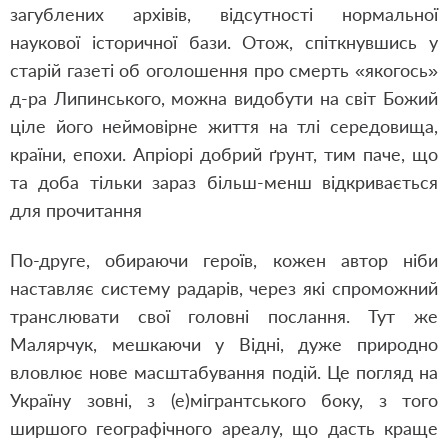
загублених архівів, відсутності нормальної
наукової історичної бази. Отож, спіткнувшись у
старій газеті об оголошення про смерть «якогось»
д-ра Липинського, можна видобути на світ Божий
ціле його неймовірне життя на тлі середовища,
країни, епохи. Апріорі добрий ґрунт, тим паче, що
та доба тільки зараз більш-менш відкривається
для прочитання
По-друге, обираючи героїв, кожен автор ніби
наставляє систему радарів, через які спроможний
транслювати свої головні послання. Тут же
Малярчук, мешкаючи у Відні, дуже природно
вловлює нове масштабування подій. Це погляд на
Україну зовні, з (е)мігрантського боку, з того
ширшого географічного ареалу, що дасть краще