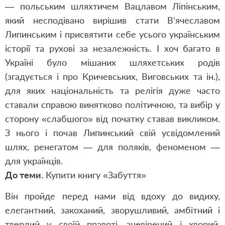
— польським шляхтичем Вацлавом Ліпінським,
який несподівано вирішив стати В’ячеславом
Липинським і присвятити себе усього українським
історії та рухові за незалежність. І хоч багато в
Україні було мішаних шляхетських родів
(згадується і про Кричевських, Виговських та ін.),
для яких національність та релігія дуже часто
ставали справою винятково політичною, та вибір у
сторону «слабшого» від початку ставав викликом.
З нього і почав Липинський свій усвідомлений
шлях, ренегатом — для поляків, феноменом —
для українців.
До теми.
Купити книгу «Забуття»
Він пройде перед нами від вдоху до видиху,
елегантний, закоханий, зворушливий, амбітний і
твердий у своїй правоті, зневірений і хворий,