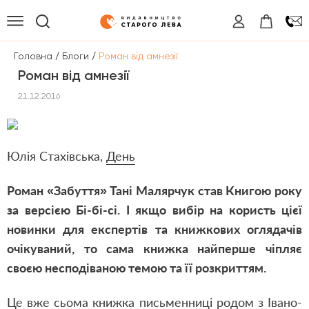
/
/
Головна
Блоги
Роман від амнезії
Роман від амнезії
21.12.2016
Юлія Стахівська,
День
Роман «Забуття» Тані Малярчук став Книгою року
за версією Бі-бі-сі. І якщо вибір на користь цієї
новинки для експертів та книжкових оглядачів
очікуваний, то сама книжка найперше чіпляє
своєю несподіваною темою та її розкриттям.
Це вже сьома книжка письменниці родом з Івано-