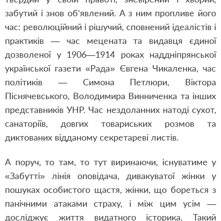
забутий і знов об’явлений. А з ним пропливе його
час: революційний і рішучий, сповнений ідеалістів і
практиків — час мецената та видавця єдиної
дозволеної у 1906—1914 роках наддніпрянської
української газети «Рада» Євгена Чикаленка, час
політиків — Симона Петлюри, Віктора
Піснячевського, Володимира Винниченка та інших
представників УНР. Час нездоланних натоді сухот,
санаторіїв, довгих товариських розмов та
диктованих відданому секретареві листів.
А поруч, то там, то тут виринаючи, існуватиме у
«Забутті» лінія оповідача, дивакуватої жінки у
пошуках особистого щастя, жінки, що бореться з
панічними атаками страху, і між цим усім —
досліджує життя видатного історика. Такий