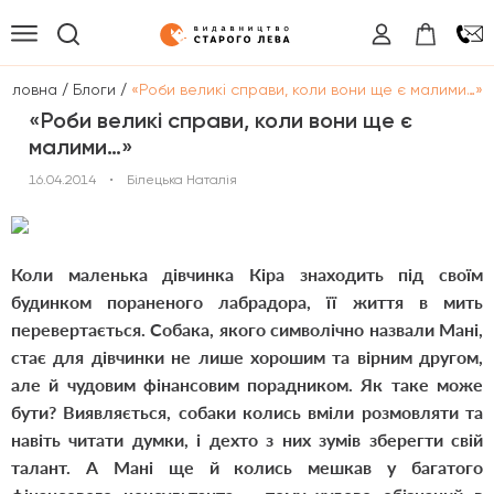
/
/
Головна
Блоги
«Роби великі справи, коли вони ще є малими…»
«Роби великі справи, коли вони ще є
малими…»
16.04.2014
•
Білецька Наталія
Коли маленька дівчинка Кіра знаходить під своїм
будинком пораненого лабрадора, її життя в мить
перевертається. Собака, якого символічно назвали Мані,
стає для дівчинки не лише хорошим та вірним другом,
але й чудовим фінансовим порадником. Як таке може
бути? Виявляється, собаки колись вміли розмовляти та
навіть читати думки, і дехто з них зумів зберегти свій
талант. А Мані ще й колись мешкав у багатого