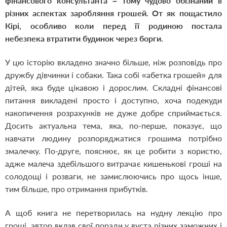
фінансового консультанта – тому чудово обізнаний в
різних аспектах заробляння грошей. От як пощастило
Кірі, особливо коли перед її родиною постала
небезпека втратити будинок через борги.
У цю історію вкладено значно більше, ніж розповідь про
дружбу дівчинки і собаки. Така собі «абетка грошей» для
дітей, яка буде цікавою і дорослим. Складні фінансові
питання викладені просто і доступно, хоча подекуди
накопичення розрахунків не дуже добре сприймається.
Досить актуальна тема, яка, по-перше, показує, що
навчати людину розпоряджатися грошима потрібно
змалечку. По-друге, пояснює, як це робити з користю,
адже малеча здебільшого витрачає кишенькові гроші на
солодощі і розваги, не замислюючись про щось інше,
тим більше, про отримання прибутків.
А щоб книга не перетворилась на нудну лекцію про
гроші, автор вклав свої поради у вуста різних заможних і