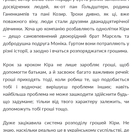
досвідчених людей, як-от пан Ґольдштерн, родина
Ганенкампів та пані Козир. Трохи дивно, як ці, вже
поважного віку, люди стали друзями дванадцятирічної
дівчинки. Хоча цю компанію розбавляють однолітки Кіри
– дещо самовпевнений двоюрідний брат Марсель та
добродушна подруга Моніка. Гуртом вони потрапляють у
різні історії, а заодно і вчаться розпоряджатися грошима.
Крок за кроком Кіра не лише заробляє гроші, щоб
допомогти батькам, а й засвоює багато важливих речей:
гроші приходять тоді, коли робиш те, що подобається
тобі і водночас вирішуєш проблеми інших; навіть
найбільша проблема не може зашкодити здійснити будь-
що задумане; тільки від твого характеру залежить, чи
допоможуть тобі гроші тощо.
Дуже зацікавила система розподілу грошей Кіри. Не
знаю, наскільки реально це в українському суспільстві, де