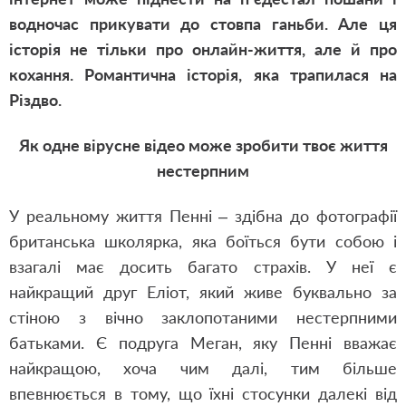
водночас прикувати до стовпа ганьби. Але ця
історія не тільки про онлайн-життя, але й про
кохання. Романтична історія, яка трапилася на
Різдво.
Як одне вірусне відео може зробити твоє життя
нестерпним
У реальному життя Пенні – здібна до фотографії
британська школярка, яка боїться бути собою і
взагалі має досить багато страхів. У неї є
найкращий друг Еліот, який живе буквально за
стіною з вічно заклопотаними нестерпними
батьками. Є подруга Меган, яку Пенні вважає
найкращою, хоча чим далі, тим більше
впевнюється в тому, що їхні стосунки далекі від