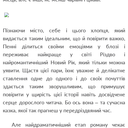
Пізнаючи місто, себе і цього хлопця, який
видається таким ідеальним, що й повірити важко,
Пенні ділиться своїми емоціями у блозі і
переживає найкраще у світі Різдво і
найромантичніший Новий Рік, який тільки можна
уявити. Щастя цієї пари, їхнє уважне й делікатне
ставлення одне до одного і до своїх почуттів
здається таким зворушливим, що примушує
повірити у щирість цієї історії навіть досвідчене
серце дорослого читача. Бо ось вона – та сучасна
казка, якої так прагнеш у передріздвяний час.
Але найдраматичніший етап роману чекає