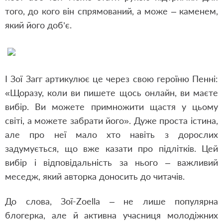
того, до кого він спрямований, а може – каменем,
який його доб’є.
І Зої Загг артикулює це через свою героїню Пенні:
«Щоразу, коли ви пишете щось онлайн, ви маєте
вибір. Ви можете примножити щастя у цьому
світі, а можете забрати його». Дуже проста істина,
але про неї мало хто навіть з дорослих
задумується, що вже казати про підлітків. Цей
вибір і відповідальність за нього – важливий
меседж, який авторка доносить до читачів.
До слова, Зої-Zoella – не лише популярна
блогерка, але й активна учасниця молодіжних