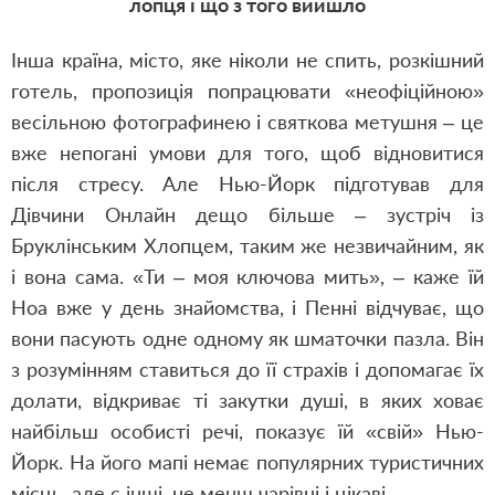
лопця і що з того вийшло
Інша країна, місто, яке ніколи не спить, розкішний
готель, пропозиція попрацювати «неофіційною»
весільною фотографинею і святкова метушня – це
вже непогані умови для того, щоб відновитися
після стресу. Але Нью-Йорк підготував для
Дівчини Онлайн дещо більше – зустріч із
Бруклінським Хлопцем, таким же незвичайним, як
і вона сама. «Ти – моя ключова мить», – каже їй
Ноа вже у день знайомства, і Пенні відчуває, що
вони пасують одне одному як шматочки пазла. Він
з розумінням ставиться до її страхів і допомагає їх
долати, відкриває ті закутки душі, в яких ховає
найбільш особисті речі, показує їй «свій» Нью-
Йорк. На його мапі немає популярних туристичних
місць, але є інші, не менш чарівні і цікаві.