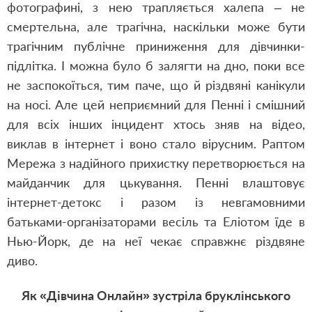
фотографині, з нею трапляється халепа – не
смертельна, але трагічна, наскільки може бути
трагічним публічне приниження для дівчинки-
підлітка. І можна було б залягти на дно, поки все
не заспокоїться, тим паче, що й різдвяні канікули
на носі. Але цей неприємний для Пенні і смішний
для всіх інших інцидент хтось зняв на відео,
виклав в інтернет і воно стало вірусним. Раптом
Мережа з надійного прихистку перетворюється на
майданчик для цькування. Пенні влаштовує
інтернет-детокс і разом із невгамовними
батьками-організаторами весіль та Еліотом їде в
Нью-Йорк, де на неї чекає справжнє різдвяне
диво.
Як «Дівчина Онлайн» зустріла бруклінського