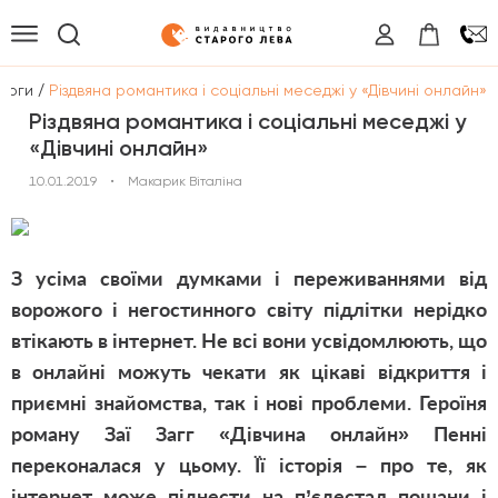
/
логи
Різдвяна романтика і соціальні меседжі у «Дівчині онлайн»
Різдвяна романтика і соціальні меседжі у
«Дівчині онлайн»
10.01.2019
•
Макарик Віталіна
З усіма своїми думками і переживаннями від
ворожого і негостинного світу підлітки нерідко
втікають в інтернет. Не всі вони усвідомлюють, що
в онлайні можуть чекати як цікаві відкриття і
приємні знайомства, так і нові проблеми. Героїня
роману Заї Загг «Дівчина онлайн» Пенні
переконалася у цьому. Її історія – про те, як
інтернет може піднести на п’єдестал пошани і