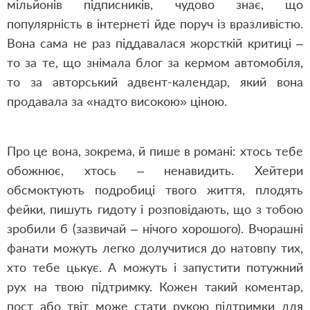
мільйонів підписників, чудово знає, що
популярність в інтернеті йде поруч із вразливістю.
Вона сама не раз піддавалася жорсткій критиці –
то за те, що знімала блог за кермом автомобіля,
то за авторський адвент-календар, який вона
продавала за «надто високою» ціною.
Про це вона, зокрема, й пише в романі: хтось тебе
обожнює, хтось – ненавидить. Хейтери
обсмоктують подробиці твого життя, плодять
фейки, пишуть гидоту і розповідають, що з тобою
зробили б (зазвичай – нічого хорошого). Вчорашні
фанати можуть легко долучитися до натовпу тих,
хто тебе цькує. А можуть і запустити потужний
рух на твою підтримку. Кожен такий коментар,
пост або твіт може стати рукою підтримки для