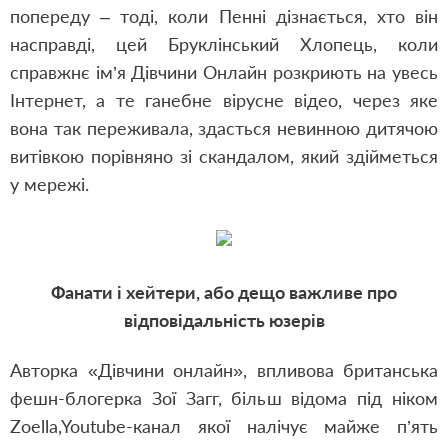
попереду – тоді, коли Пенні дізнається, хто він
насправді, цей Бруклінський Хлопець, коли
справжнє ім’я Дівчини Онлайн розкриють на увесь
Інтернет, а те ганебне вірусне відео, через яке
вона так переживала, здасться невинною дитячою
витівкою порівняно зі скандалом, який здійметься
у мережі.
Фанати і хейтери, або дещо важливе про
відповідальність юзерів
Авторка «Дівчини онлайн», впливова британська
фешн-блогерка Зої Загг, більш відома під ніком
Zoella,Youtube-канал якої налічує майже п’ять