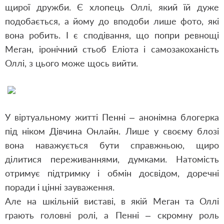
щирої дружби. Є хлопець Оллі, який їй дуже
подобається, а йому до вподоби лише фото, які
вона робить. І є сподівання, що попри ревнощі
Меган, іронічний стьоб Еліота і самозакоханість
Оллі, з цього може щось вийти.
У віртуальному житті Пенні – анонімна блогерка
під ніком Дівчина Онлайн. Лише у своєму блозі
вона наважується бути справжньою, щиро
ділитися переживаннями, думками. Натомість
отримує підтримку і обмін досвідом, доречні
поради і цінні зауваження.
Але на шкільній виставі, в якій Меган та Оллі
грають головні ролі, а Пенні – скромну роль