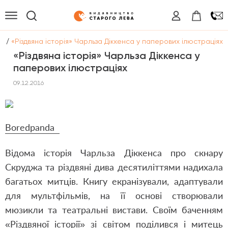
/
ги
«Різдвяна історія» Чарльза Діккенса у паперових ілюстраціях
«Різдвяна історія» Чарльза Діккенса у
паперових ілюстраціях
09.12.2016
Bored
panda
Відома історія Чарльза Діккенса про скнару
Скруджа та різдвяні дива десятиліттями надихала
багатьох митців. Книгу екранізували, адаптували
для мультфільмів, на її основі створювали
мюзикли та театральні вистави. Своїм баченням
«Різдвяної історії» зі світом поділився і митець