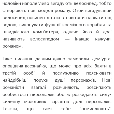
чоловіки наполегливо вигадують велосипед, тобто
створюють нові моделі роману. Отой вигадуваний
велосипед повинен літати в повітрі й плавати під
водою, виконувати функції космічного корабля та
швидкісного комп’ютера, одначе його й досі
називають велосипедом — інакше кажучи,
романом.
Таке писання давним-давно заморили деміурга,
оповідача-всезнайку, що може про всіх баяти в
третій особі й послужливо пояснювати
найдрібніші порухи душі персонажів. Нові
романісти взагалі розчиняють, розсипають
особистості персонажів або ж розкидають силу-
силенну можливих варіантів долі персонажів.
Тексти, що самі себе “осмислюють”,