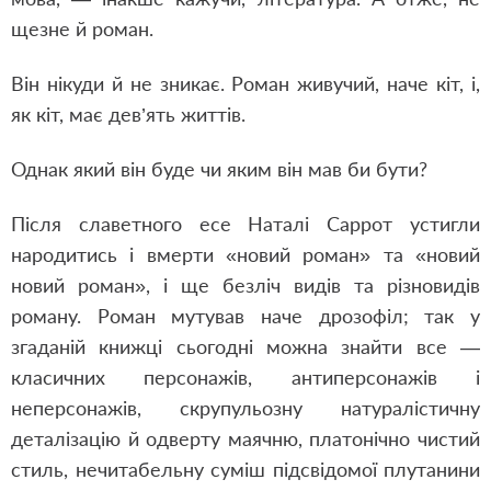
щезне й роман.
Він нікуди й не зникає. Роман живучий, наче кіт, і,
як кіт, має дев’ять життів.
Однак який він буде чи яким він мав би бути?
Після славетного есе Наталі Саррот устигли
народитись і вмерти «новий роман» та «новий
новий роман», і ще безліч видів та різновидів
роману. Роман мутував наче дрозофіл; так у
згаданій книжці сьогодні можна знайти все —
класичних персонажів, антиперсонажів і
неперсонажів, скрупульозну натуралістичну
деталізацію й одверту маячню, платонічно чистий
стиль, нечитабельну суміш підсвідомої плутанини