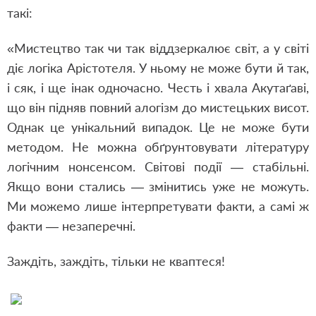
такі:
«
Мистецтво так чи так віддзеркалює світ, а у світі
діє логіка Арістотеля. У ньому не може бути й так,
і сяк, і ще інак одночасно. Честь і хвала Акутаґаві,
що він підняв повний алогізм до мистецьких висот.
Однак це унікальний випадок. Це не може бути
методом. Не можна обґрунтовувати літературу
логічним нонсенсом. Світові події — стабільні.
Якщо вони стались — змінитись уже не можуть.
Ми можемо лише інтерпретувати факти, а самі ж
факти — незаперечні.
Заждіть, заждіть, тільки не кваптеся!