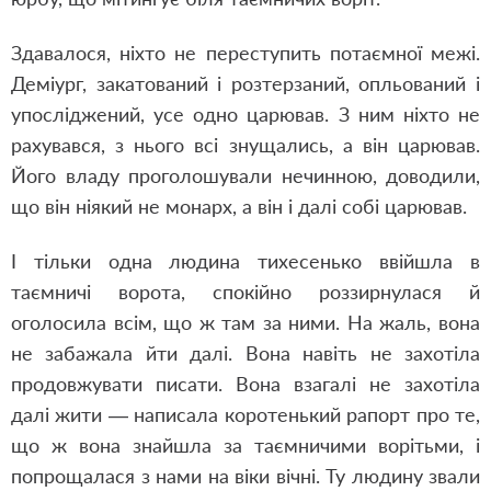
Здавалося, ніхто не переступить потаємної межі.
Деміург, закатований і розтерзаний, опльований і
упосліджений, усе одно царював. З ним ніхто не
рахувався, з нього всі знущались, а він царював.
Його владу проголошували нечинною, доводили,
що він ніякий не монарх, а він і далі собі царював.
І тільки одна людина тихесенько ввійшла в
таємничі ворота, спокійно роззирнулася й
оголосила всім, що ж там за ними. На жаль, вона
не забажала йти далі. Вона навіть не захотіла
продовжувати писати. Вона взагалі не захотіла
далі жити — написала коротенький рапорт про те,
що ж вона знайшла за таємничими ворітьми, і
попрощалася з нами на віки вічні. Ту людину звали