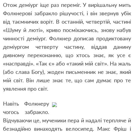
Отож деміург іще раз переміг. У вирішальну мить
Фолкнерові забракло рішучості, і він звернув убік
від таємничих воріт. В останній, четвертій, частині
«Шуму й люті», криво посміхаючись, знову набув
чинності деміург. Фолкнер дописав продиктовану
деміургом четверту частину, віддав данину
дивному переконанню, що хтось знає, як усе є
«насправді». «Так є» або «такий мій світ». На жаль
(або слава Богу), жоден письменник не знає, який
мій світ. Він лише знає те, що сам думає про те
уявлення про світ.
Навіть Фолкнеру
чогось забракло.
Відчуваючи це, мученики пера й надалі терпляче й
безнадійно винаходять велосипед. Макс Фріш і