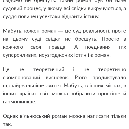
свідомо не брешуть. Такий роман був би наче
судовий процес, у якому всі свідки викручуються, а
суддя повинен усе-таки віднайти істину.
Мабуть, кожен роман — це суд реальності, проте
на цьому суді свідки не брешуть. Просто в
кожного своя правда. А поєднання тих
суперечливих, неузгоджених істин і є роман.
Це не теоретичний і не теоретично
скомпонований висновок. Його продиктувало
щонайреальніше життя. Мабуть, в інших містах, в
інших країнах світ можна зобразити простіше й
гармонійніше.
Однак вільнюський роман можна написати тільки
так.