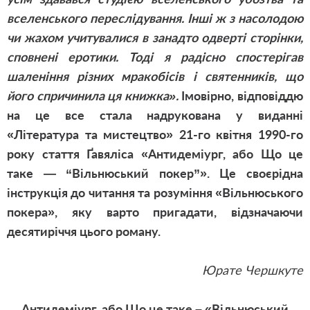
вселенського переслідування. Інші ж з насолодою
чи жахом учитувалися в занадто одверті сторінки,
сповнені еротики. Тоді я радісно спостерігав
шаленіння різних мракобісів і святенників, що
його спричинила ця книжка».
Імовірно, відповіддю
на це все стала надрукована у виданні
«Література та мистецтво» 21-го квітня 1990-го
року стаття Ґавяліса «Антидеміург, або Що це
таке — “Вільнюський покер”». Це своєрідна
інструкція до читання та розуміння «Вільнюського
покера», яку варто пригадати, відзначаючи
десятиріччя цього роману.
Юрате Чершкуте
Антидеміург, або Що це таке – «Вільнюський