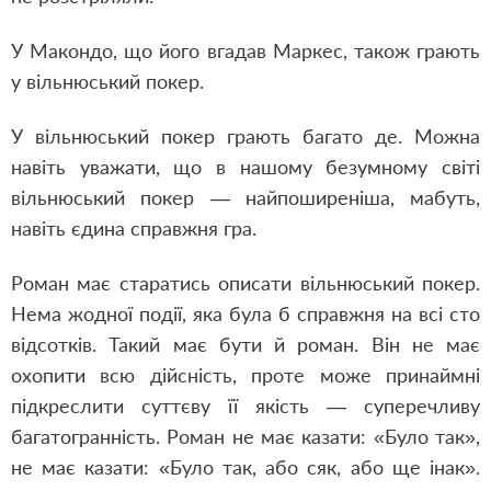
У Макондо, що його вгадав Маркес, також грають
у вільнюський покер.
У вільнюський покер грають багато де. Можна
навіть уважати, що в нашому безумному світі
вільнюський покер — найпоширеніша, мабуть,
навіть єдина справжня гра.
Роман має старатись описати вільнюський покер.
Нема жодної події, яка була б справжня на всі сто
відсотків. Такий має бути й роман. Він не має
охопити всю дійсність, проте може принаймні
підкреслити суттєву її якість — суперечливу
багатогранність. Роман не має казати: «Було так»,
не має казати: «Було так, або сяк, або ще інак».