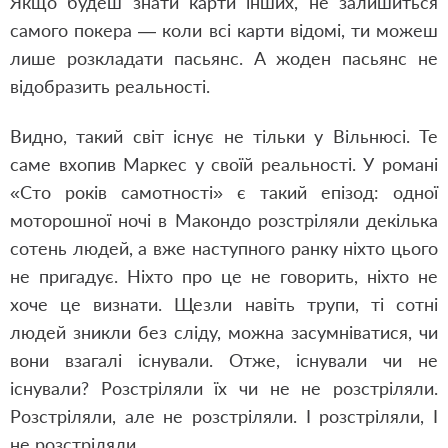
Якщо будеш знати карти інших, не залишиться
самого покера — коли всі карти відомі, ти можеш
лише розкладати пасьянс. А жоден пасьянс не
відобразить реальності.
Видно, такий світ існує не тільки у Вільнюсі. Те
саме вхопив Маркес у своїй реальності. У романі
«Сто років самотності» є такий епізод: одної
моторошної ночі в Макондо розстріляли декілька
сотень людей, а вже наступного ранку ніхто цього
не пригадує. Ніхто про це не говорить, ніхто не
хоче це визнати. Щезли навіть трупи, ті сотні
людей зникли без сліду, можна засумніватися, чи
вони взагалі існували. Отже, існували чи не
існували? Розстріляли їх чи не не розстріляли.
Розстріляли, але не розстріляли. І розстріляли, І
не розстріляли.