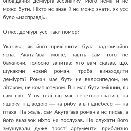
оповідання деміурга-всезнайку. Його нема й не
може бути. Ніхто не знає й не може знати, як усе
було «насправді».
Отже, деміург усе-таки помер?
Указівка, як його прикінчити, була надзвичайно
ясна. Акутаґава, може, навіть сам того не
бажаючи, голосно запитав: хто вам сказав, що,
шукаючи новий роман, треба винаходити
деміурга? Роман має бути не велосипедом, не
літаком, не комп’ютером. Він має бути змінний, як
сам світ. У пустелі він має перетворюватись на
ящірку, під водою — на рибу, а в піднебессі — на
птаха. На жаль, сам Акутаґава романів не писав, а
його вказівок ніхто не послухав. Не слухати його
змушували дуже прості аргументи, приблизно