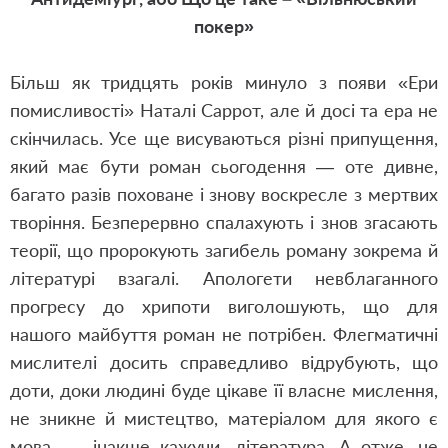
покер»
Більш як тридцять років минуло з появи «Ери
помисливості» Наталі Саррот, але й досі та ера не
скінчилась. Усе ще висуваються різні припущення,
який має бути роман сьогодення — оте дивне,
багато разів поховане і знову воскресле з мертвих
творіння. Безперервно спалахують і знов згасають
теорії, що пророкують загибель роману зокрема й
літературі взагалі. Апологети невблаганного
прогресу до хрипоти виголошують, що для
нашого майбуття роман не потрібен. Флегматичні
мислителі досить справедливо відрубують, що
доти, доки людині буде цікаве її власне мислення,
не зникне й мистецтво, матеріалом для якого є
мова, — інакше кажучи, література. А отже, не