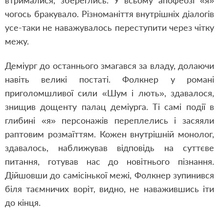
втрималися, збереглись. У всьому апофеозі «я»
чогось бракувало. Різноманіття внутрішніх діалогів
усе-таки не наважувалось переступити через чітку
межу.
Деміург до останнього змагався за владу, долаючи
навіть великі постаті. Фолкнер у романі
приголомшливої сили «Шум і лють», здавалося,
знищив дощенту палац деміурга. Ті самі події в
глибині «я» персонажів переплелись і засяяли
раптовим розмаїттям. Кожен внутрішній монолог,
здавалось, наближував відповідь на суттєве
питання, готував нас до новітнього пізнання.
Дійшовши до самісінької межі, Фолкнер зупинився
біля таємничих воріт, видно, не наважившись іти
до кінця.