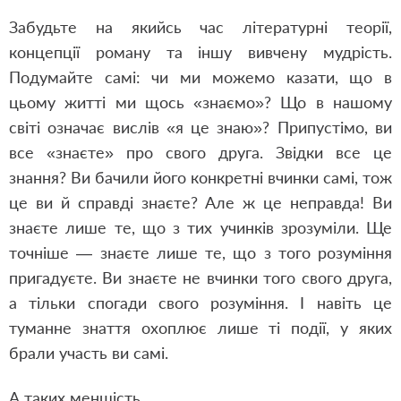
Забудьте на якийсь час літературні теорії,
концепції роману та іншу вивчену мудрість.
Подумайте самі: чи ми можемо казати, що в
цьому житті ми щось «знаємо»? Що в нашому
світі означає вислів «я це знаю»? Припустімо, ви
все «знаєте» про свого друга. Звідки все це
знання? Ви бачили його конкретні вчинки самі, тож
це ви й справді знаєте? Але ж це неправда! Ви
знаєте лише те, що з тих учинків зрозуміли. Ще
точніше — знаєте лише те, що з того розуміння
пригадуєте. Ви знаєте не вчинки того свого друга,
а тільки спогади свого розуміння. І навіть це
туманне знаття охоплює лише ті події, у яких
брали участь ви самі.
А таких меншість.