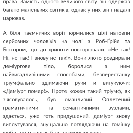
права. Замість одного великого світу він одержав
багато маленьких світиків, однак у них він і надалі
царював.
А біля таємничих воріт юрмилися цілі натовпи
серйозних чоловіків на чолі з Роб-Ґрійє та
Бютором, що до хрипоти повторювали: «Не так!
Ні, не так! І знову не так!». Вони люто роздирали
деміургове тіло, боролися з ним
найвигадливішими способами, безперестанку
тріумфально здіймаючи руки й вигукуючи:
«Деміург помер!». Проте кожен такий тріумф, як
з’ясовувалось, був оманливий. Оплетений
граматичними та семантичними вузлами,
здається, уже геть придушений, деміург знову
виплутувався, знущально поглядаючи на гомінку
юрбу, що мітингує біля таємничих воріт.