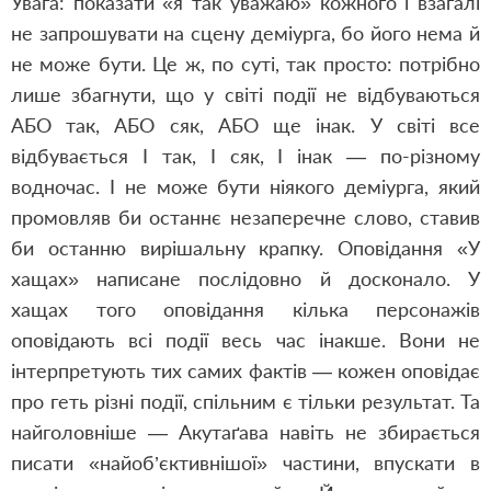
Увага: показати «я так уважаю» кожного і взагалі
не запрошувати на сцену деміурга, бо його нема й
не може бути. Це ж, по суті, так просто: потрібно
лише збагнути, що у світі події не відбуваються
АБО так, АБО сяк, АБО ще інак. У світі все
відбувається І так, І сяк, І інак — по-різному
водночас. І не може бути ніякого деміурга, який
промовляв би останнє незаперечне слово, ставив
би останню вирішальну крапку. Оповідання «У
хащах» написане послідовно й досконало. У
хащах того оповідання кілька персонажів
оповідають всі події весь час інакше. Вони не
інтерпретують тих самих фактів — кожен оповідає
про геть різні події, спільним є тільки результат. Та
найголовніше — Акутаґава навіть не збирається
писати «найоб’єктивнішої» частини, впускати в