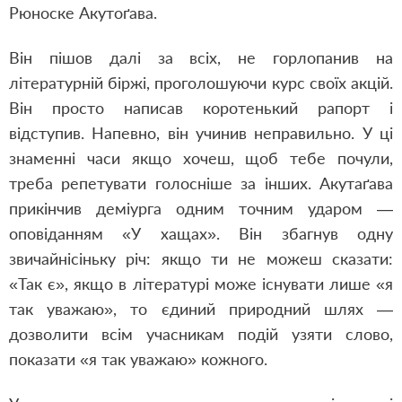
Рюноске Акутоґава.
Він пішов далі за всіх, не горлопанив на
літературній біржі, проголошуючи курс своїх акцій.
Він просто написав коротенький рапорт і
відступив. Напевно, він учинив неправильно. У ці
знаменні часи якщо хочеш, щоб тебе почули,
треба репетувати голосніше за інших. Акутаґава
прикінчив деміурга одним точним ударом —
оповіданням «У хащах». Він збагнув одну
звичайнісіньку річ: якщо ти не можеш сказати:
«Так є», якщо в літературі може існувати лише «я
так уважаю», то єдиний природний шлях —
дозволити всім учасникам подій узяти слово,
показати «я так уважаю» кожного.