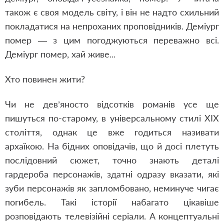
також є своя модель світу, і він не надто схильний
покладатися на непроханих проповідників. Деміург
помер — з цим погоджуються переважно всі.
Деміург помер, хай живе...
Хто повинен жити?
Чи не дев’яносто відсотків романів усе ще
пишуться по-старому, в універсальному стилі ХІХ
століття, однак це вже годиться називати
архаїкою. На бідних оповідачів, що й досі плетуть
послідовний сюжет, точно знають деталі
гардероба персонажів, здатні одразу вказати, які
зуби персонажів як запломбовано, неминуче чигає
погибель. Такі історії набагато цікавіше
розповідають телевізійні серіали. А концептуальні