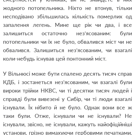
жодного потопельника. Ніхто не втонув, тільки
несподівано збільшилась кількість померлих од
запалення легень. Мине ще рік чи два, і все
залишиться остаточно нез’ясованим: були
потопельники чи їх не було, обвалився міст чи не
обвалився. Залишиться нез’ясованим, чи взагалі
коли-небудь існував цей понтонний міст.
У Вільнюсі може бути спалено десять тисяч справ
КДБ, і зостанеться нез’ясованим, чи взагалі були
вироки трійки НКВС, чи ті десятки тисяч людей і
справді були вивезені у Сибір, чи ті люди взагалі
існували. Їх нібито й не було. Однак вони все ж
таки були. Отже, існували чи не існували? Не
існували, звісно, не існували, кажуть найофіційніші
установи, грізно вимахуючи гербовими печатками.