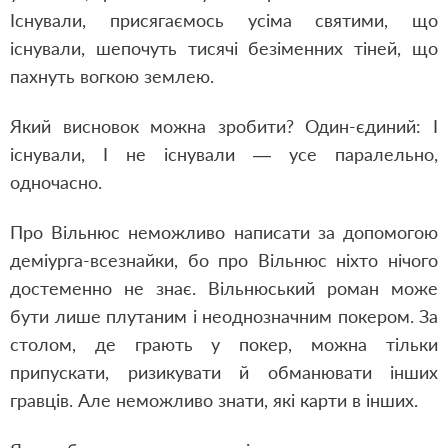
Існували, присягаємось усіма святими, що
існували, шепочуть тисячі безіменних тіней, що
пахнуть вогкою землею.
Який висновок можна зробити? Один-єдиний: І
існували, І не існували — усе паралельно,
одночасно.
Про Вільнюс неможливо написати за допомогою
деміурга-всезнайки, бо про Вільнюс ніхто нічого
достеменно не знає. Вільнюський роман може
бути лише плутаним і неоднозначним покером. За
столом, де грають у покер, можна тільки
припускати, ризикувати й обманювати інших
гравців. Але неможливо знати, які карти в інших.