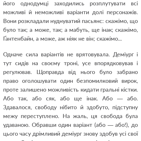
його однодумці заходились розплутувати всі
можливі й неможливі варіанти долі персонажів.
Вони розкладали нуднуватий пасьянс: скажімо, що
було так; а може, так; а мабуть, ще інак; скажімо,
Ґантенбайн, а може, аж ніяк не він; скажімо...
Одначе сила варіантів не врятовувала. Деміург і
тут сидів на своєму троні, усе впорядковував і
регулював. Щоправда від нього було забрано
право оголошувати один безпомилковий вирок,
проте залишено можливість кидати гральні кістки.
Або так, або сяк, або ще інак. Або — або.
Здавалося, свободу нібито й здобуто, підступну
межу переступлено. На жаль, ця свобода була
удаваною. Обравши один варіант (або — або!), до
цього часу дрімливий деміург знову здобув усі свої