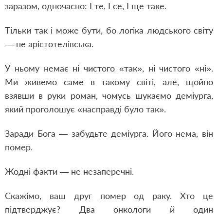
заразом, одночасно: І те, І се, І ще таке.
Тільки так і може бути, бо логіка людського світу
— не арістотелівська.
У ньому немає ні чистого «так», ні чистого «ні».
Ми живемо саме в такому світі, але, щойно
взявши в руки роман, чомусь шукаємо деміурга,
який проголошує «насправді було так».
Заради Бога — забудьте деміурга. Його нема, він
помер.
Жодні факти — не незаперечні.
Скажімо, ваш друг помер од раку. Хто це
підтверджує? Два онкологи й один