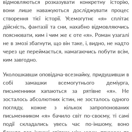
відмовляються розказувати конкретну історію,
вони лише наважуються досліджувати процес
створення тієї історії. Усемогутнє «я» сплітає
дійсність, фантазії та сни, нахабно відмовляючись
пояснювати, ким і чим же є оте «я». Роман узагалі
не в змозі збагнути, що він таке, і, видно, не надто
через це переймається, намагаючись побути всім,
ким завгодно.
Уколошкавши оповідача-всезнайку, придушивши в
собі замашки всемогутнього деміурга,
письменники хапаються за рятівне «я». Не
зосталось абсолютних істин, не зосталось одного
погляду, кожне з кількох запропонованих
письменником «я» бачило світ по-своєму, ті самі
події складались увесь час по-іншому, воно