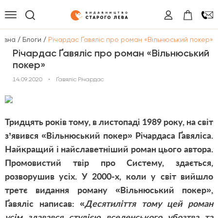
/
/
овна
Блоги
Річардас Ґавяліс про роман «Вільнюський покер»
Річардас Ґавяліс про роман «Вільнюський
покер»
14.09.2020
•
Ґавяліс Річардас
Тридцять років тому, в листопаді 1989 року, на світ
з’явився «Вільнюський покер» Річардаса Ґавяліса.
Найкращий і найславетніший роман цього автора.
Промовистий твір про Систему, здається,
розворушив усіх. У 2000-х, коли у світ вийшло
третє видання роману «Вільнюський покер»,
Ґавяліс написав: «
Десятиліття тому цей роман
усім здавався студією вселенського убозтва та