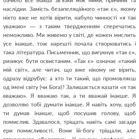
бачило все інакші зв’язки між ними, причини та
наслідки. Замість безапеляційного «так є», якому
ніхто вже не хотів вірити, набуло чинності «я так
уважаю» — з таким твердженням сперечатись
неможливо. Ми живемо у світі, де кожен мислить
усе інакше, тож нарешті почала створюватись і
така література. Письменник, що вигукнув «так є»,
ризикує бути освистаним. «Так є» означає «такий
мій світ», але читач, що вже нікому не вірить,
одразу відрубує: а хто ти такий, що промовляєш
од імені світу (чи Бога)? Залишається казати «я так
вважаю». Я вважаю так, а ти вважай інакше. Я
дозволяю тобі думати інакше. Я навіть хочу, щоб
ти думав інакше, щоб посушив голову, щоб
помислив. Здавалося, тріщать навіть самі засади
ери помисливості. Вони їй-богу тріщали, але