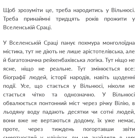
Щоб зрозуміти це, треба народитись у Вільнюсі.
Треба принаймні тридцять років прожити у
Вселенській Сраці.
У Вселенській Сраці панує похмура монголоїдна
містика, тут не діють не лише арістотелівська, але
й багатозначна рейхенбахівська логіка. Тут ніщо не
ясне, ніщо не реальне. Тут змінюється все:
біографії людей, історії народів, навіть щоденні
події. Усе, що стається у Вільнюсі, ніколи не
стається чітко та однозначно. У Вільнюсі
обвалюється понтонний міст через річку Вілію, в
льодяну воду падають десятки чи сотні людей,
вони вже не вертаються додому, їх уже немає,
проте, через тиждень погортавши звіти
смертностей у клініках, ви не знайдете в них