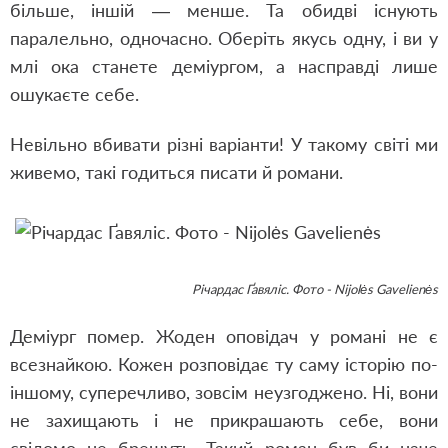
більше, іншій — менше. Та обидві існують
паралельно, одночасно. Оберіть якусь одну, і ви у
млі ока станете деміургом, а насправді лише
ошукаєте себе.
Невільно вбивати різні варіанти! У такому світі ми
живемо, такі годиться писати й романи.
Річардас Ґавяліс. Фото - Nijolės Gavelienės
Деміург помер. Жоден оповідач у романі не є
всезнайкою. Кожен розповідає ту саму історію по-
іншому, суперечливо, зовсім неузгоджено. Ні, вони
не захищають і не прикрашають себе, вони