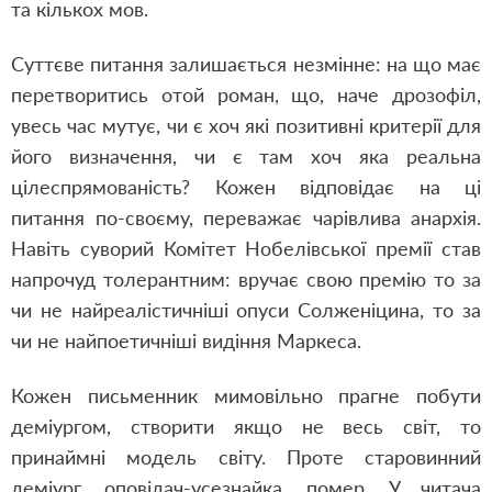
та кількох мов.
Суттєве питання залишається незмінне: на що має
перетворитись отой роман, що, наче дрозофіл,
увесь час мутує, чи є хоч які позитивні критерії для
його визначення, чи є там хоч яка реальна
цілеспрямованість? Кожен відповідає на ці
питання по-своєму, переважає чарівлива анархія.
Навіть суворий Комітет Нобелівської премії став
напрочуд толерантним: вручає свою премію то за
чи не найреалістичніші опуси Солженіцина, то за
чи не найпоетичніші видіння Маркеса.
Кожен письменник мимовільно прагне побути
деміургом, створити якщо не весь світ, то
принаймні модель світу. Проте старовинний
деміург, оповідач-усезнайка, помер. У читача