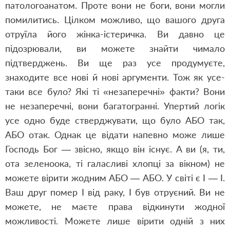
патологоанатом. Проте вони не боги, вони могли
помилитись. Цілком можливо, що вашого друга
отруїла його жінка-істеричка. Ви давно це
підозрювали, ви можете знайти чимало
підтверджень. Ви ще раз усе продумуєте,
знаходите все нові й нові аргументи. Тож як усе-
таки все було? Які ті «незаперечні» факти? Вони
не незаперечні, вони багатогранні. Упертий логік
усе одно буде стверджувати, що було АБО так,
АБО отак. Однак це відати напевно може лише
Господь Бог — звісно, якщо він існує. А ви (я, ти,
ота зеленоока, ті галасливі хлопці за вікном) не
можете вірити жодним АБО — АБО. У світі є І — І.
Ваш друг помер І від раку, І був отруєний. Ви не
можете, не маєте права відкинути жодної
можливості. Можете лише вірити одній з них