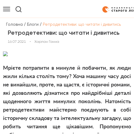
/
/
Головна
Блоги
Ретродетективи: що читати і дивитись
Ретродетективи: що читати і дивитись
16.07.2021
•
Харлан Ганна
Мрієте потрапити в минуле й побачити, як люди
жили кілька століть тому? Хоча машину часу досі
не винайшли, проте, на щастя, є історичні романи,
які дозволяють дізнатися про найдрібніші деталі
щоденного життя минулих поколінь. Натомість
ретродетективи майстерно поєднують в собі
історичну складову та інтелектуальну загадку, що
робить читання ще цікавішим. Пропонуємо