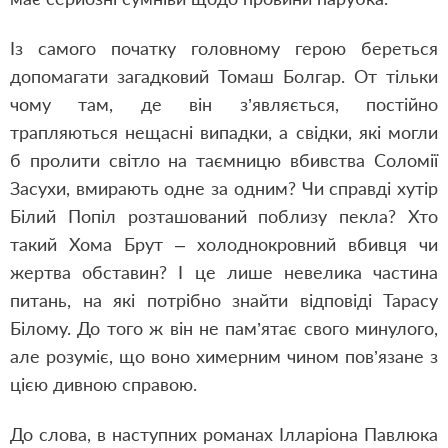
Із самого початку головному герою береться
допомагати загадковий Томаш Болгар. От тільки
чому там, де він з’являється, постійно
трапляються нещасні випадки, а свідки, які могли
б пролити світло на таємницю вбивства Соломії
Засухи, вмирають одне за одним? Чи справді хутір
Білий Попіл розташований поблизу пекла? Хто
такий Хома Брут – холоднокровний вбивця чи
жертва обставин? І це лише невелика частина
питань, на які потрібно знайти відповіді Тарасу
Білому. До того ж він не пам’ятає свого минулого,
але розуміє, що воно химерним чином пов’язане з
цією дивною справою.
До слова, в наступних романах Ілларіона Павлюка