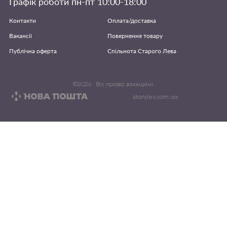
Графік роботи пн-пт 10:00-18:00
Контакти
Оплата/доставка
Вакансії
Повернення товару
Публічна оферта
Спільнота Старого Лева
©
2026
· Всі права захищені.
starylev.com.ua