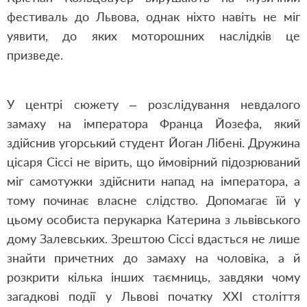
фестиваль до Львова, однак ніхто навіть не міг
уявити, до яких моторошних наслідків це
призведе.
У центрі сюжету – розслідування невдалого
замаху на імператора Франца Йозефа, який
здійснив угорський студент Йоган Лібені. Дружина
цісаря Сіссі не вірить, що ймовірний підозрюваний
міг самотужки здійснити напад на імператора, а
тому починає власне слідство. Допомагає їй у
цьому особиста перукарка Катерина з львівського
дому Залевських. Зрештою Сіссі вдасться не лише
знайти причетних до замаху на чоловіка, а й
розкрити кілька інших таємниць, завдяки чому
загадкові події у Львові початку ХХІ століття