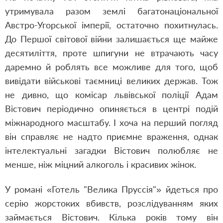
утримувала разом землі багатонаціональної
Австро-Угорської імперії, остаточно похитнулась.
До Першої світової війни залишається ще майже
десятиліття, проте шпигуни не втрачають часу
даремно й роблять все можливе для того, щоб
вивідати військові таємниці великих держав. Тож
не дивно, що комісар львівської поліції Адам
Вістович періодично опиняється в центрі подій
міжнародного масштабу. І хоча на перший погляд
він справляє не надто приємне враження, однак
інтелектуальні загадки Вістович полюбляє не
менше, ніж міцний алкоголь і красивих жінок.
У романі «Готель "Велика Пруссія"» йдеться про
серію жорстоких вбивств, розслідуванням яких
займається Вістович. Кілька років тому він