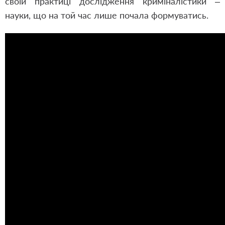
своїй практиці дослідження криміналістики –
науки, що на той час лише почала формуватись.