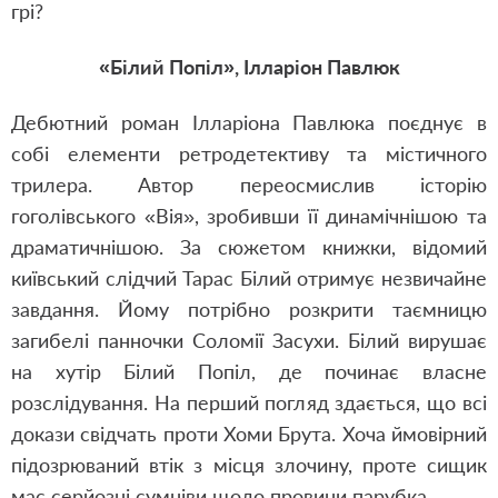
грі?
«Білий Попіл», Ілларіон Павлюк
Дебютний роман Ілларіона Павлюка поєднує в
собі елементи ретродетективу та містичного
трилера. Автор переосмислив історію
гоголівського «Вія», зробивши її динамічнішою та
драматичнішою. За сюжетом книжки, відомий
київський слідчий Тарас Білий отримує незвичайне
завдання. Йому потрібно розкрити таємницю
загибелі панночки Соломії Засухи. Білий вирушає
на хутір Білий Попіл, де починає власне
розслідування. На перший погляд здається, що всі
докази свідчать проти Хоми Брута. Хоча ймовірний
підозрюваний втік з місця злочину, проте сищик
має серйозні сумніви щодо провини парубка.