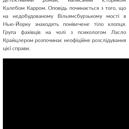
Калебом Карром. Оповідь починається з того, що
на недобудованому Вільямсбурзькому мості в
Нью-Йорку знаходять понівечене тіло хлопця.
Група фахівців на чолі з психологом Ласло
Крайцлером розпочинає неофіційне розслідування
цієї справи.