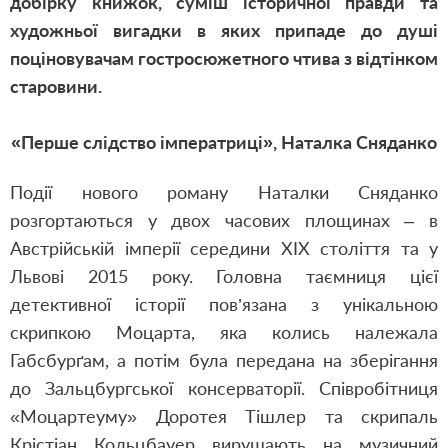
добірку книжок, суміш історичної правди та
художньої вигадки в яких припаде до душі
поціновувачам гостросюжетного чтива з відтінком
старовини.
«Перше слідство імператриці», Наталка Сняданко
Події нового роману Наталки Сняданко
розгортаються у двох часових площинах – в
Австрійській імперії середини ХІХ століття та у
Львові 2015 року. Головна таємниця цієї
детективної історії пов’язана з унікальною
скрипкою Моцарта, яка колись належала
Габсбурґам, а потім була передана на зберігання
до Зальцбургської консерваторії. Співробітниця
«Моцартеуму» Доротея Тішлер та скрипаль
Крістіан Кольцбауер вирушають на музичний