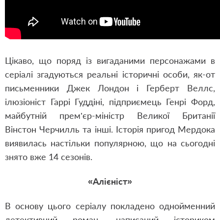
Цікаво, що поряд із вигаданими персонажами в
серіалі згадуються реальні історичні особи, як-от
письменники Джек Лондон і Герберт Веллс,
ілюзіоніст Гаррі Гуддіні, підприємець Генрі Форд,
майбутній прем’єр-міністр Великої Британії
Вінстон Черчилль та інші. Історія пригод Мердока
виявилась настільки популярною, що на сьогодні
знято вже 14 сезонів.
«Алієніст»
В основу цього серіалу покладено однойменний
детективний роман, написаний істориком