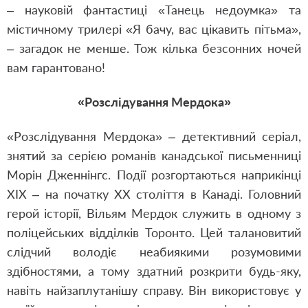
– науковій фантастиці «Танець недоумка» та
містичному трилері «Я бачу, вас цікавить пітьма»,
– загадок не менше. Тож кілька безсонних ночей
вам гарантовано!
«Розслідування Мердока»
«Розслідування Мердока» – детективний серіал,
знятий за серією романів канадської письменниці
Морін Дженнінгс. Події розгортаються наприкінці
ХІХ – на початку ХХ століття в Канаді. Головний
герой історії, Вільям Мердок служить в одному з
поліцейських відділків Торонто. Цей талановитий
слідчий володіє неабиякими розумовими
здібностями, а тому здатний розкрити будь-яку,
навіть найзаплутанішу справу. Він використовує у