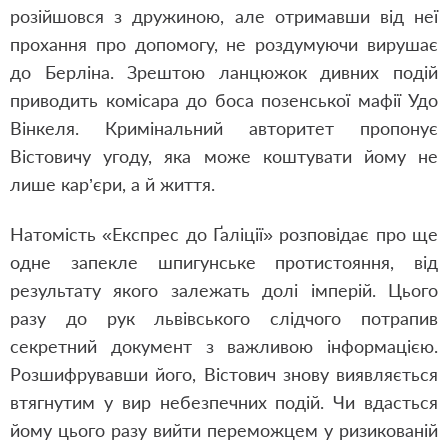
розійшовся з дружиною, але отримавши від неї
прохання про допомогу, не роздумуючи вирушає
до Берліна. Зрештою ланцюжок дивних подій
приводить комісара до боса позенської мафії Удо
Вінкеля. Кримінальний авторитет пропонує
Вістовичу угоду, яка може коштувати йому не
лише кар’єри, а й життя.
Натомість «Експрес до Ґаліції» розповідає про ще
одне запекле шпигунське протистояння, від
результату якого залежать долі імперій. Цього
разу до рук львівського слідчого потрапив
секретний документ з важливою інформацією.
Розшифрувавши його, Вістович знову виявляється
втягнутим у вир небезпечних подій. Чи вдасться
йому цього разу вийти переможцем у ризикованій