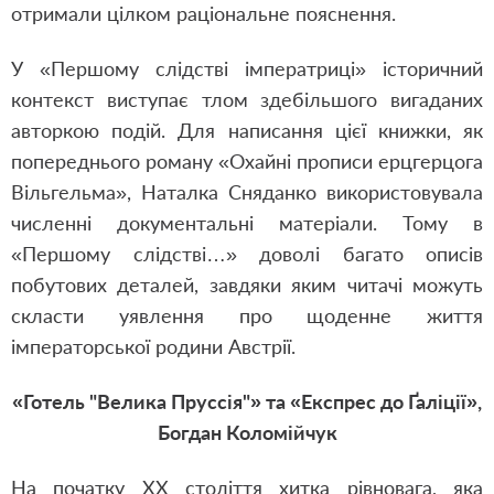
отримали цілком раціональне пояснення.
У «Першому слідстві імператриці» історичний
контекст виступає тлом здебільшого вигаданих
авторкою подій. Для написання цієї книжки, як
попереднього роману «Охайні прописи ерцгерцога
Вільгельма», Наталка Сняданко використовувала
численні документальні матеріали. Тому в
«Першому слідстві…» доволі багато описів
побутових деталей, завдяки яким читачі можуть
скласти уявлення про щоденне життя
імператорської родини Австрії.
«Готель "Велика Пруссія"» та «Експрес до Ґаліції»,
Богдан Коломійчук
На початку ХХ століття хитка рівновага, яка