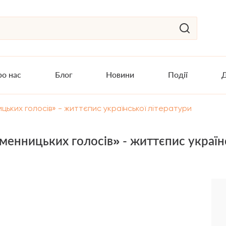
о нас
Блог
Новини
Події
Д
ицьких голосів» - життєпис української літератури
менницьких голосів» - життєпис україн