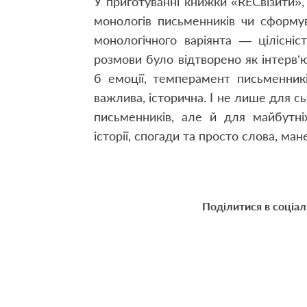
У приготуванні книжки «RECвізити»,
монологів письменників чи сформув
монологічного варіянта — цілісніс
розмови було відтворено як інтерв’
б емоції, темперамент письменник
важлива, історична. І не лише для с
письменників, але й для майбутніх
історії, спогади та просто слова, ман
Поділитися в соціа