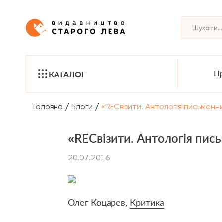
Пр
КАТАЛОГ
/
/
Головна
Блоги
«RECвізити. Антологія письменн
«RECвізити. Антологія пись
20.07.2016
Олег Коцарев,
Критика