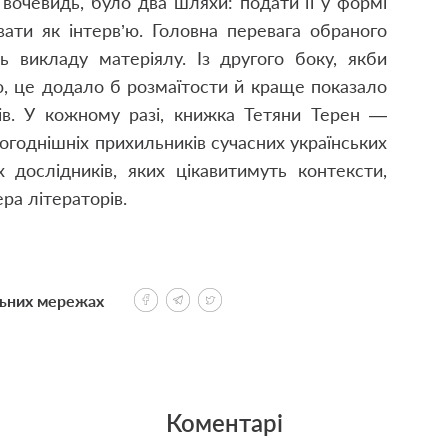
 вочевидь, було два шляхи: подати її у формі
ати як інтерв’ю. Головна перевага обраного
ть викладу матеріялу. Із другого боку, якби
ю, це додало б розмаїтости й краще показало
ів. У кожному разі, книжка Тетяни Терен —
ьогоднішніх прихильників сучасних українських
 дослідників, яких цікавитимуть контексти,
ера літераторів.
льних мережах
Коментарі