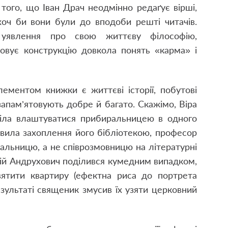
того, що Іван Драч неодмінно редаґує вірші,
хоч би вони були до вподоби решті читачів.
 уявлення про свою життєву філософію,
овує конструкцію довкола понять «карма» і
ементом книжки є життєві історії, побутові
запам’ятовують добре й багато. Скажімо, Віра
отіла влаштуватися прибиральницею в одного
овила захоплення його бібліотекою, професор
альницю, а не співрозмовницю на літературні
Юрій Андрухович поділився кумедним випадком,
ятити квартиру (ефектна риса до портрета
зультаті священик змусив їх узяти церковний