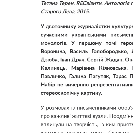
Тетяна Терен. RECвізити. Антологія 
Старого Лева, 2015.
У двотомнику журналістки культурн
сучасними українськими письменн
монологів. У першому томі геро
Воронина, Василь Голобородько, 
Дзюба, Іван Драч, Сергій Жадан, Ок
Калинець, Маріанна Кіяновська
Павличко, Галина Пагутяк, Тарас 
Набір не вичерпно репрезентативни
стереоскопічну картину.
У розмовах із письменниками обов’я
про важливі життєві вузли. Неодмінн
вплинули на творчість, із ким прия
критичну реакцію тощо. Скажімо, 