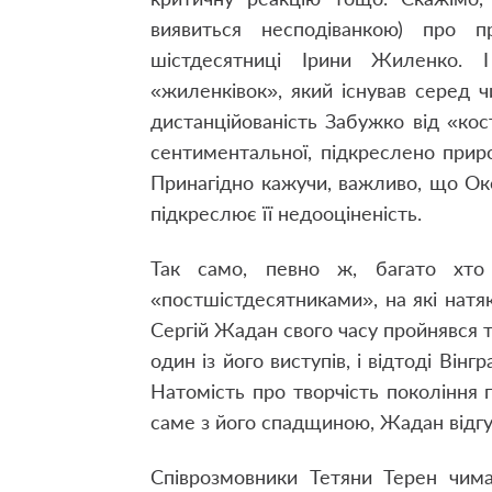
виявиться несподіванкою) про 
шістдесятниці Ірини Жиленко. І
«жиленківок», який існував серед ч
дистанційованість Забужко від «кос
сентиментальної, підкреслено прир
Принагідно кажучи, важливо, що Окс
підкреслює її недооціненість.
Так само, певно ж, багато хто
«постшістдесятниками», на які натя
Сергій Жадан свого часу пройнявся 
один із його виступів, і відтоді Він
Натомість про творчість покоління 
саме з його спадщиною, Жадан відгу
Співрозмовники Тетяни Терен чима