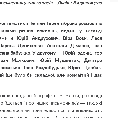
письменницьких голосів - Львів : Видавництво
ої тематики Тетяни Терен зібрано розмови із
иками різних поколінь, подані у вигляді
ями є Юрій Андрухович, Віра Вовк, Леся
Лариса Денисенко, Анатолій Дімаров, Іван
сана Забужко. У другому — Юрій Іздрик, Ігор
, Іван Малкович, Юрій Мушкетик, Дмитро
Прохасько, Ірен Роздобудько, Юрій Щербак.
й (це було би складно), але розмаїтий і дає
зково згадано біографічні моменти, розповіді
о йдеться і про інших письменників — тих, які
телювалося чи приятелюється, які викликають
цікаво буде дізнатись (а для багатьох це