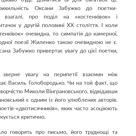
прихильність Оксани Забужко до поетки-
 взагалі, про поділ на «костенківок» і
итачок у другій половині ХХ століття. І коли
тенківок» очевидна, то симпатія до камерної,
одної поезії Жиленко такою очевидною не є.
ана Забужко привертає увагу до цієї поетки,
 зверне увагу на перипетії взаємин між
кає Василь Голобородько. Чи на той факт, що
творчістю Миколи Вінграновського, відвідавши
грановський є одним із його улюблених авторів.
поетів-«двотисячників», яких часто асоціюють
кується критично.
ло говорять про письмо, його труднощі та