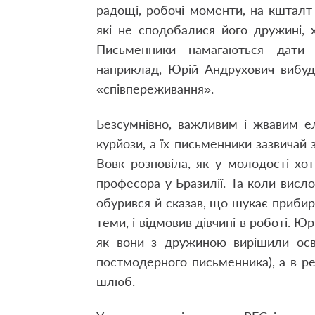
радощі, робочі моменти, на кшталт 
які не сподобалися його дружині, 
Письменники намагаються дати
наприклад, Юрій Андрухович вибуд
«співпереживання».
Безсумнівно, важливим і жвавим ел
курйози, а їх письменники зазвичай 
Вовк розповіла, як у молодості х
професора у Бразилії. Та коли висл
обурився й сказав, що шукає прибир
теми, і відмовив дівчині в роботі. 
як вони з дружиною вирішили осв
постмодерного письменника), а в ре
шлюб.