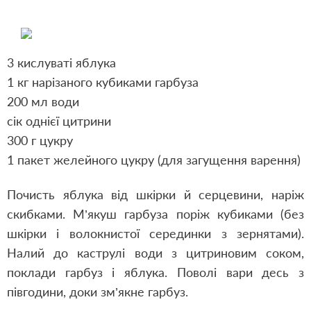
3 кислуваті яблука
1 кг нарізаного кубиками гарбуза
200 мл води
сік однієї цитрини
300 г цукру
1 пакет желейного цукру (для загущення варення)
Почисть яблука від шкірки й серцевини, наріж
скибками. М’якуш гарбуза поріж кубиками (без
шкірки і волокнистої серединки з зернятами).
Налий до каструлі води з цитриновим соком,
поклади гарбуз і яблука. Поволі вари десь з
півгодини, доки зм’якне гарбуз.