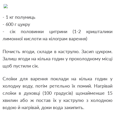
- 1 кг полуниць
- 600 г цукру
- сік половинки цитрини (1-2 кришталики
лимонної кислоти на кілограм варення)
Почисть ягоди, склади в каструлю. Засип цукром.
Залиш ягоди на кілька годин у прохолодному місці
щоб пустили сік.
Слоїки для варення поклади на кілька годин у
холодну воду, потім ретельно їх помий. Нагрівай
слоїки в духовці (100 градусів) щонайменше 15
хвилин або ж постав їх у каструлю з холодною
водою й нагрівай, доки вода закипить.