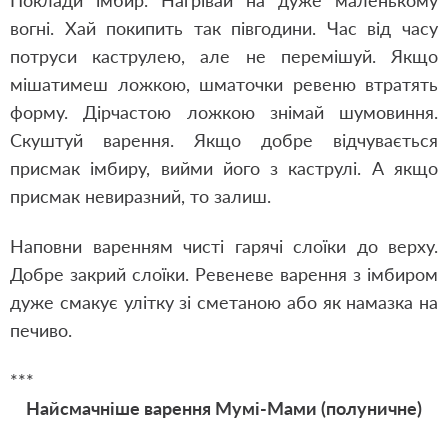
Поклади імбир. Нагрівай на дуже маленькому
вогні. Хай покипить так півгодини. Час від часу
потруси каструлею, але не перемішуй. Якщо
мішатимеш ложкою, шматочки ревеню втратять
форму. Дірчастою ложкою знімай шумовиння.
Скуштуй варення. Якщо добре відчувається
присмак імбиру, вийми його з каструлі. А якщо
присмак невиразний, то залиш.
Наповни варенням чисті гарячі слоїки до верху.
Добре закрий слоїки. Ревеневе варення з імбиром
дуже смакує улітку зі сметаною або як намазка на
печиво.
***
Найсмачніше варення Мумі-Мами (полуничне)