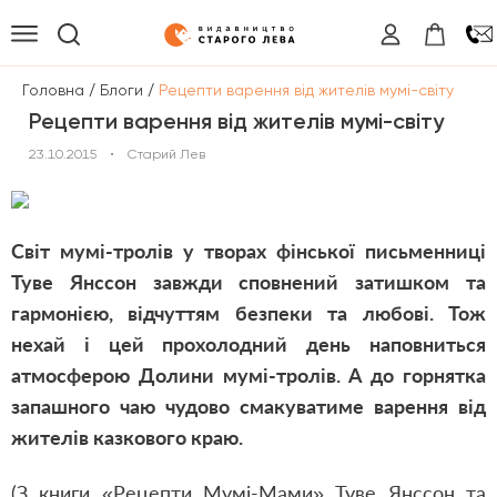
/
/
Головна
Блоги
Рецепти варення від жителів мумі-світу
Рецепти варення від жителів мумі-світу
23.10.2015
•
Старий Лев
Світ мумі-тролів у творах фінської письменниці
Туве Янссон завжди сповнений затишком та
гармонією, відчуттям безпеки та любові. Тож
нехай і цей прохолодний день наповниться
атмосферою Долини мумі-тролів. А до горнятка
запашного чаю чудово смакуватиме варення від
жителів казкового краю.
(З книги «Рецепти Мумі-Мами» Туве Янссон та