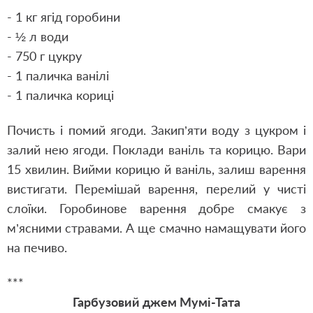
- 1 кг ягід горобини
- ½ л води
- 750 г цукру
- 1 паличка ванілі
- 1 паличка кориці
Почисть і помий ягоди. Закип’яти воду з цукром і
залий нею ягоди. Поклади ваніль та корицю. Вари
15 хвилин. Вийми корицю й ваніль, залиш варення
вистигати. Перемішай варення, перелий у чисті
слоїки. Горобинове варення добре смакує з
м’ясними стравами. А ще смачно намащувати його
на печиво.
***
Гарбузовий джем Мумі-Тата