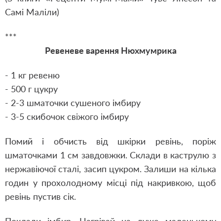
Самі Маліли)
***
Ревеневе варення Нюхмумрика
- 1 кг ревеню
- 500 г цукру
- 2-3 шматочки сушеного імбиру
- 3-5 скибочок свіжого імбиру
Помий і обчисть від шкірки ревінь, поріж
шматочками 1 см завдовжки. Склади в каструлю з
нержавіючої сталі, засип цукром. Залиши на кілька
годин у прохолодному місці під накривкою, щоб
ревінь пустив сік.