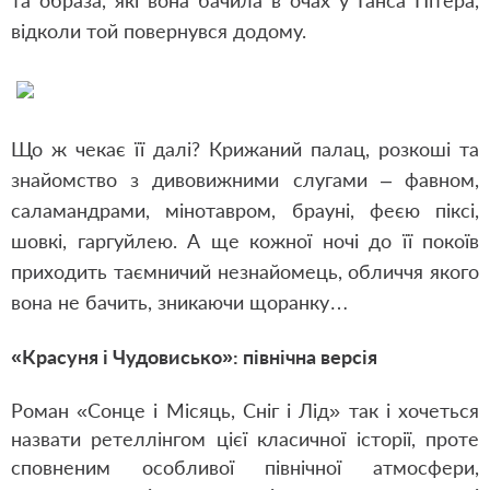
та образа, які вона бачила в очах у Ганса Пітера,
відколи той повернувся додому.
Що ж чекає її далі? Крижаний палац, розкоші та
знайомство з дивовижними слугами – фавном,
саламандрами, мінотавром, брауні, феєю піксі,
шовкі, гаргуйлею. А ще кожної ночі до її покоїв
приходить таємничий незнайомець, обличчя якого
вона не бачить, зникаючи щоранку…
«Красуня і Чудовисько»: північна версія
Роман «Сонце і Місяць, Сніг і Лід» так і хочеться
назвати ретеллінгом цієї класичної історії, проте
сповненим особливої північної атмосфери,