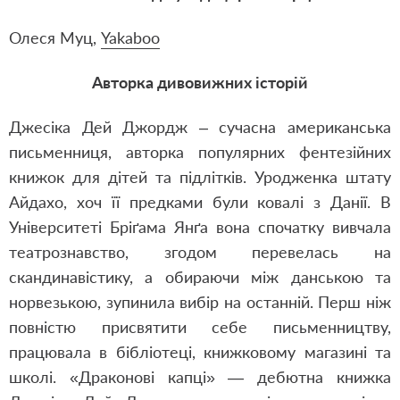
Олеся Муц,
Yakaboo
Авторка дивовижних історій
Джесіка Дей Джордж – сучасна американська
письменниця, авторка популярних фентезійних
книжок для дітей та підлітків. Уродженка штату
Айдахо, хоч її предками були ковалі з Данії. В
Університеті Бріґама Янґа вона спочатку вивчала
театрознавство, згодом перевелась на
скандинавістику, а обираючи між данською та
норвезькою, зупинила вибір на останній. Перш ніж
повністю присвятити себе письменництву,
працювала в бібліотеці, книжковому магазині та
школі. «Драконові капці» — дебютна книжка