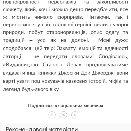
повнокровності персонажів та захопливості
сюжету, який, хоч і можна дещо передбачити, все
ж містить чимало сюрпризів. Читаючи, так і
переносишся у світ головної героїні: велич суворої
природи, побут старонорвежців, опис одягу та
традицій – усе як на долоні.
Мені дуже
сподобався цей твір! Захвату, емоцій та вдячності
авторці – не передати словами! Сподіваюсь,
«Видавництво Старого Лева» продовжуватиме
видавати інші книжки Джесіки Дей Джордж: вони
варті уваги поціновувачів казкових історій, міфів та
легенд будь-якого віку.
Поділитися в соціальних мережах
Рекомендовані матеріали