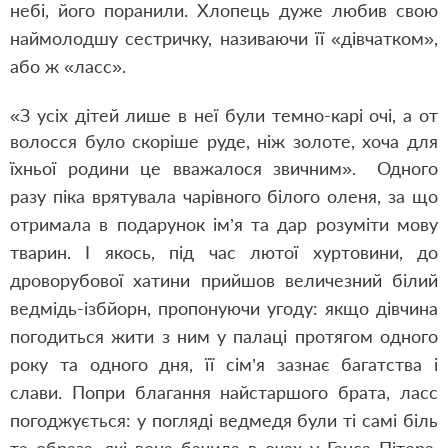
небі, його поранили. Хлопець дуже любив свою
наймолодшу сестричку, називаючи її «дівчатком»,
або ж «ласс».
«З усіх дітей лише в неї були темно-карі очі, а от
волосся було скоріше руде, ніж золоте, хоча для
їхньої родини це вважалося звичним».
Одного
разу піка врятувала чарівного білого оленя, за що
отримала в подарунок ім’я та дар розуміти мову
тварин. І якось, під час лютої хуртовини, до
дроворубової хатини прийшов величезний білий
ведмідь-ізбйорн, пропонуючи угоду: якщо дівчина
погодиться жити з ним у палаці протягом одного
року та одного дня, її сім’я зазнає багатства і
слави. Попри благання найстаршого брата, ласс
погоджується: у погляді ведмедя
були ті самі біль