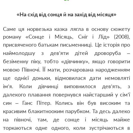
«На схід від сонця й на захід від місяця»
Саме ця норвезька казка лягла в основу сюжету
роману «Сонце і Місяць, Сніг і Лід» (2008),
присвяченого батькам письменниці.
Це історія про
наймолодшу з дев’яти дітей дроворуба –
безіменну піку, тобто «дівчинку», якщо говорити
мовою Півночі. ЇЇ мати, розчарована народженням
ще однієї доньки, відмовилася дати немовляті
ім’я. Коли дівчинці виповнилося дев’ять, з
далекого плавання повернувся найстарший у сім’ї
син – Ганс Пітер. Колись він був високим та
красивим блакитнооким парубком. Та десь далеко
на півночі, там, де сонце і місяць майже
торкаються одне одного, коли зустрічаються в