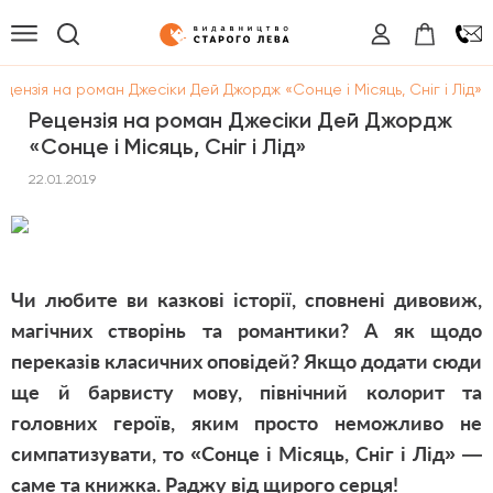
ецензія на роман Джесіки Дей Джордж «Сонце і Місяць, Сніг і Лід»
Рецензія на роман Джесіки Дей Джордж
«Сонце і Місяць, Сніг і Лід»
22.01.2019
Чи любите ви казкові історії, сповнені дивовиж,
магічних створінь та романтики? А як щодо
переказів класичних оповідей? Якщо додати сюди
ще й барвисту мову, північний колорит та
головних героїв, яким просто неможливо не
симпатизувати, то «Сонце і Місяць, Сніг і Лід» —
саме та книжка. Раджу від щирого серця!