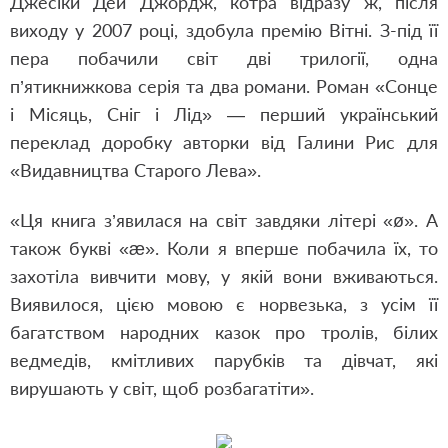
Джесіки Дей Джордж, котра відразу ж, після
виходу у 2007 році, здобула премію Вітні. З-під її
пера побачили світ дві трилогії, одна
п’ятикнижкова серія та два романи. Роман «Сонце
і Місяць, Сніг і Лід» — перший український
переклад доробку авторки від Галини Рис для
«Видавництва Старого Лева».
«Ця книга з’явилася на світ завдяки літері «ø». А
також букві «æ». Коли я вперше побачила їх, то
захотіла вивчити мову, у якій вони вживаються.
Виявилося, цією мовою є норвезька, з усім її
багатством народних казок про тролів, білих
ведмедів, кмітливих парубків та дівчат, які
вирушають у світ, щоб розбагатіти».