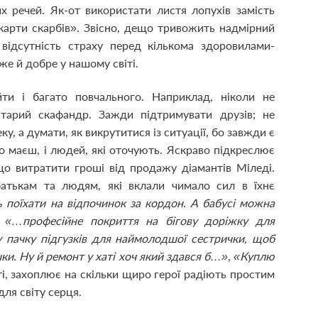
х речей. Як-от використати листя лопухів замість
«карти скарбів». Звісно, дещо тривожить надмірний
, відсутність страху перед кількома здоровилами-
же й добре у нашому світі.
и і багато повчального. Наприклад, ніколи не
тарий скафандр. Зажди підтримувати друзів; не
у, а думати, як викрутитися із ситуації, бо завжди є
о маєш, і людей, які оточують. Яскраво підкреслює
що витратити гроші від продажу діамантів Міледі.
атькам та людям, які вклали чимало сил в їхнє
поїхати на відпочинок за кордон. А бабусі можна
, «…професійне покриття на бігову доріжку для
 пачку підгузків для наймолодшої сестрички, щоб
и. Ну й ремонт у хаті хоч який здався б…», «Куплю
ті, захоплює на скільки щиро герої радіють простим
для світу серця.