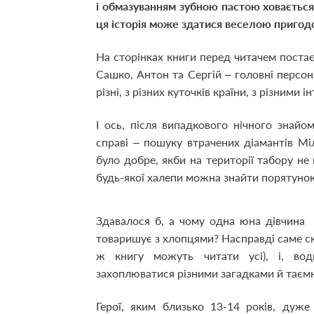
і обмазуванням зубною пастою ховається
ця історія може здатися веселою пригод
На сторінках книги перед читачем постає
Сашко, Антон та Сергій – головні персона
різні, з різних куточків країни, з різними 
І ось, після випадкового нічного знайо
справі – пошуку втрачених діамантів Мі
було добре, якби на території табору не 
будь-якої халепи можна знайти порятунок
Здавалося б, а чому одна юна дівчина
товаришує з хлопцями? Насправді саме ск
ж книгу можуть читати усі), і, вод
захоплюватися різними загадками й таємн
Герої, яким близько 13-14 років, дуже