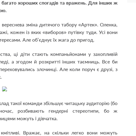
 багато хороших спогадів та вражень. Для інших ж
ою.
 вереснева зміна дитячого табору «Артек». Оленка,
жі, кожен із яких «виборов» путівку туди. Усі вони
інтересами. Але об’єднує їх жага до пригод.
мства, ці діти стають компаньйонами у захопливій
леді, а згодом й розкритті інших таємниць. Все би
переховувались злочинці. Але коли поруч є друзі, з
.
лад такої команди збільшує читацьку аудиторію (бо
ночас, розбивають гендерні стереотипи, бо ж
ицями можуть і дівчатка.
 кмітливі. Вражає, на скільки легко вони можуть