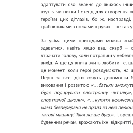
адаптувати свої знання до якихось інши
взуття чи нитки і стенд для створення 
героїзм цих дітлахів, бо ж, насправді
грабіжниками з ножами в руках – не так у
За усіма цими пригодами можна знайт
здаватися, навіть якщо ваш скарб – с
втрачати голову, коли потрапиш у небезпек
вихід. А ще ця книга вчить любити те, щ
це момент, коли герої роздумають, на 
Перш за все, діти хочуть допомогти б
виховання і розвиток:
«…батьки зможуть 
буде подарувати електронну читалку»
спортивної школи», «…купити величезну
мама безперервно не прала за нею пелюшк
татові машину! Таки легше буде».
І, вреш
буденним речам, вражають їхні відкритті 