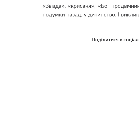
«Звізда», «крисаня», «Бог предвічни
подумки назад, у дитинство. І виклик
Поділитися в соціа