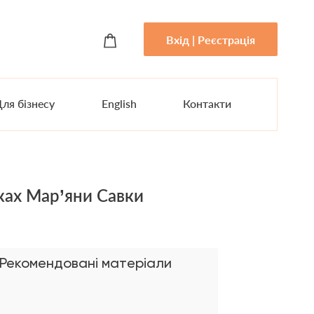
Вхід | Реєстрація
ля бізнесу
English
Контакти
иках Мар’яни Савки
Рекомендовані матеріали