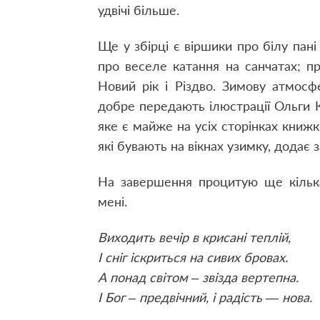
удвічі більше.
Ще у збірці є віршики про білу пані З
про веселе катання на санчатах; п
Новий рік і Різдво. Зимову атмос
добре передають ілюстрації Ольги 
яке є майже на усіх сторінках книжки
які бувають на вікнах узимку, додає з
На завершення процитую ще кілька
мені.
Виходить вечір в крисані теплій,
І сніг іскриться на сивих бровах.
А понад світом – звізда вертепна.
І Бог – предвічний, і радість — нова.