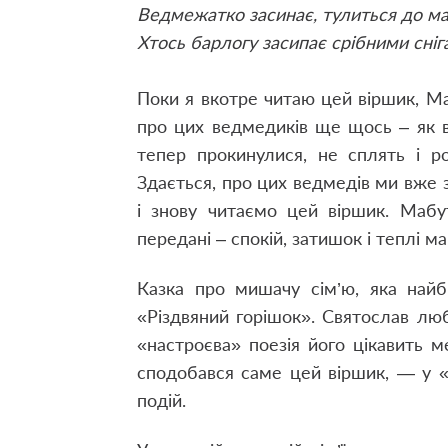
Ведмежатко засинає, тулиться до м
Хтось барлогу засипає срібними сніг
Поки я вкотре читаю цей віршик, Ма
про цих ведмедиків ще щось – як в
тепер прокинулися, не сплять і ро
Здається, про цих ведмедів ми вже 
і знову читаємо цей віршик. Мабу
передані – спокій, затишок і теплі м
Казка про мишачу сім’ю, яка найб
«Різдвяний горішок». Святослав люб
«настроєва» поезія його цікавить м
сподобався саме цей віршик, — у «
подій.