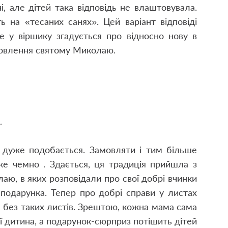
і, але дітей така відповідь не влаштовувала.
 на «тесаних санях». Цей варіант відповіді
е у віршику згадується про відносно нову в
мовлення святому Миколаю.
…
е дуже подобається. Замовляти і тим більше
же чемно . Здається, ця традиція прийшла з
аю, в яких розповідали про свої добрі вчинки
 подарунка. Тепер про добрі справи у листах
е без таких листів. Зрештою, кожна мама сама
її дитина, а подарунок-сюрприз потішить дітей