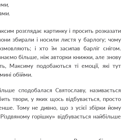
ами,
ами.
ксим розглядає картинку і просить розказати
они збирали і носили листя у барлогу; чому
змовляють; і хто їм засипав барліг снігом.
знаємо більше, ніж авторки книжки, але знову
ть, Максиму подобаються ті емоції, які тут
амині обійми.
ільше сподобалася Святославу, називається
ить твори, у яких щось відбувається, просто
енше. Тому не дивно, що з усієї збірки йому
Різдвяному горішку» відбувається найбільше