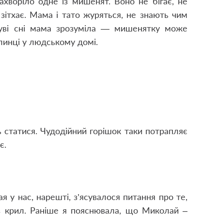
ахворіло одне із мишенят. Воно не бігає, не
 зітхає. Мама і тато журяться, не знають чим
уві сні мама зрозуміла — мишенятку може
линці у людському домі.
ь статися. Чудодійний горішок таки потрапляє
є.
 у нас, нарешті, з’ясувалося питання про те,
з крил. Раніше я пояснювала, що Миколай –