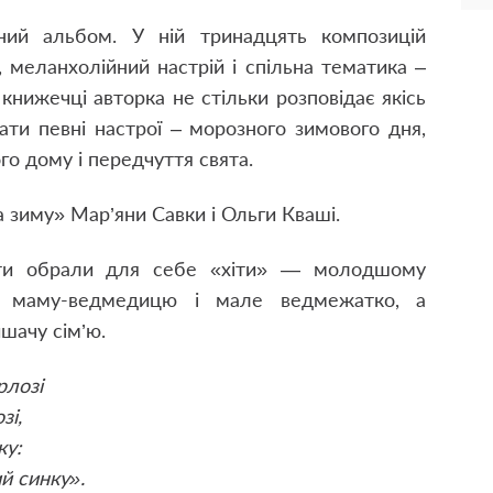
ний альбом. У ній тринадцять композицій
, меланхолійний настрій і спільна тематика –
 книжечці авторка не стільки розповідає якісь
вати певні настрої – морозного зимового дня,
го дому і передчуття свята.
а зиму» Мар’яни Савки і Ольги Кваші.
іти обрали для себе «хіти» — молодшому
о маму-ведмедицю і мале ведмежатко, а
шачу сім’ю.
рлозі
зі,
ку:
ий синку».