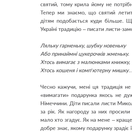
святий, тому крила йому не потрібн
Тепер ми знаємо, що святий летить
дітям подобається куди більше. Щ
Україні традицію – писати листи-за
Ляльку гарненьку, шубку новеньку
Або принаймні цукерочків жменьку.
Хтось вимагає з малюнками книжку,
Хтось кошеня і комп’ютерну мишку
Чесно кажучи, мені ця традиція н
«вимагати» подарунка якось не ду
Німеччини. Діти писали листи Микол
за рік. Як нагороду за них просили
мало хто згадує. Як на мене – кращ
добре знає, якому подарунку зрадіє 