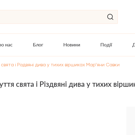
о нас
Блог
Новини
Події
Д
свята і Різдвяні дива у тихих віршиках Мар’яни Савки
уття свята і Різдвяні дива у тихих вірш