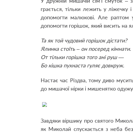
У дружній мишачій сім’ї смуток – з
грається, тільки лежить у ліжечку і
допомогти малюкові. Але раптом 
допомогти горішок, який висить на я
Та як той чудовий горішок дістати?
Ялинка стоїть – он посеред кімнати.
От тільки горішка того ані руш —
Бо кішка пухнаста гуляє довкруж.
Настає час Різдва, тому диво мусит
до мишачої нірки і мишенятко одужу
Завдяки віршику про святого Миколая
як Миколай спускається з неба бе