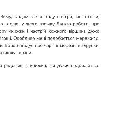
иму, слідом за якою ідуть вітри, завії і сніги;
ро теслю, у якого взимку багато роботи; про
феру книжки і настрій кожного віршика дуже
Кваші. Особливо мені подобається мереживо,
. Воно нагадує про чарівні морозні візерунки,
атишку і краси.
 рядочків із книжки, які дуже подобаються