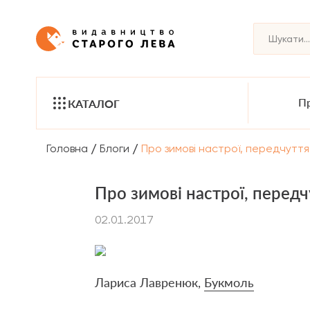
Пр
КАТАЛОГ
/
/
Головна
Блоги
Про зимові настрої, передчуття 
Про зимові настрої, передч
02.01.2017
Лариса Лавренюк,
Букмоль