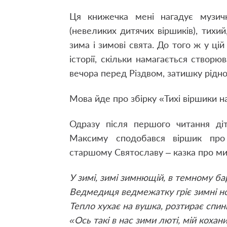
Ця книжечка мені нагадує музич
(невеликих дитячих віршиків), тихий
зима і зимові свята. До того ж у цій
історії, скільки намагається створю
вечора перед Різдвом, затишку рідно
Мова йде про збірку «Тихі віршики н
Одразу після першого читання д
Максиму сподобався віршик пр
старшому Святославу – казка про ми
У зимі, зимі зимнющій, в темному ба
Ведмедиця ведмежатку гріє зимні но
Тепло хухає на вушка, розтирає спин
«Ось такі в нас зими люті, мій кохан