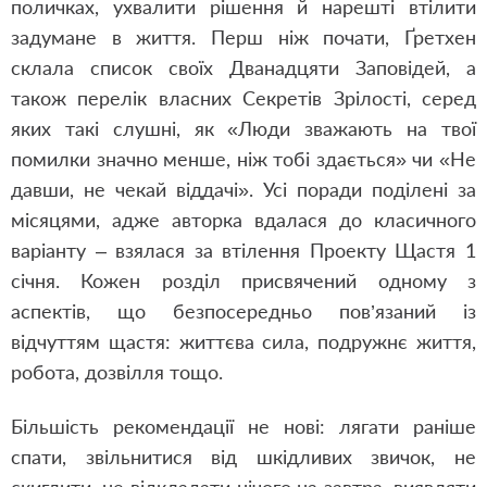
поличках, ухвалити рішення й нарешті втілити
задумане в життя. Перш ніж почати, Ґретхен
склала список своїх Дванадцяти Заповідей, а
також перелік власних Секретів Зрілості, серед
яких такі слушні, як «Люди зважають на твої
помилки значно менше, ніж тобі здається» чи «Не
давши, не чекай віддачі». Усі поради поділені за
місяцями, адже авторка вдалася до класичного
варіанту – взялася за втілення Проекту Щастя 1
січня. Кожен розділ присвячений одному з
аспектів, що безпосередньо пов’язаний із
відчуттям щастя: життєва сила, подружнє життя,
робота, дозвілля тощо.
Більшість рекомендації не нові: лягати раніше
спати, звільнитися від шкідливих звичок, не