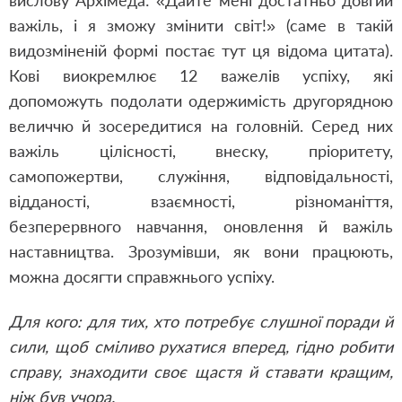
вислову Архімеда: «Дайте мені достатньо довгий
важіль, і я зможу змінити світ!» (саме в такій
видозміненій формі постає тут ця відома цитата).
Кові виокремлює 12 важелів успіху, які
допоможуть подолати одержимість другорядною
величчю й зосередитися на головній. Серед них
важіль цілісності, внеску, пріоритету,
самопожертви, служіння, відповідальності,
відданості, взаємності, різноманіття,
безперервного навчання, оновлення й важіль
наставництва. Зрозумівши, як вони працюють,
можна досягти справжнього успіху.
Для кого: для тих, хто потребує слушної поради й
сили, щоб сміливо рухатися вперед, гідно робити
справу, знаходити своє щастя й ставати кращим,
ніж був учора.