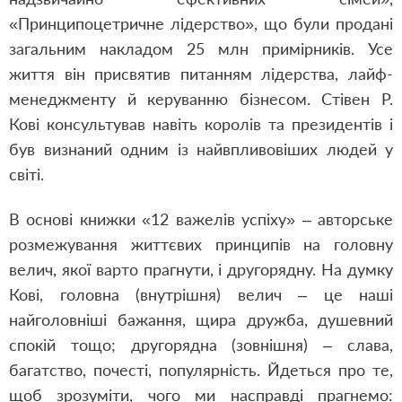
«Принципоцетричне лідерство», що були продані
загальним накладом 25 млн примірників. Усе
життя він присвятив питанням лідерства, лайф-
менеджменту й керуванню бізнесом. Стівен Р.
Кові консультував навіть королів та президентів і
був визнаний одним із найвпливовіших людей у
світі.
В основі книжки «12 важелів успіху» – авторське
розмежування життєвих принципів на головну
велич, якої варто прагнути, і другорядну. На думку
Кові, головна (внутрішня) велич – це наші
найголовніші бажання, щира дружба, душевний
спокій тощо; другорядна (зовнішня) – слава,
багатство, почесті, популярність. Йдеться про те,
щоб зрозуміти, чого ми насправді прагнемо: