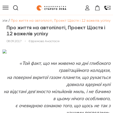
/
логи
Про життя на автопілоті, Проект Щастя і 12 важелів успіху
Про життя на автопілоті, Проект Щастя і
12 важелів успіху
08.09.2017
•
Єфремова Анастасія
«Той факт, що ми живемо на дні глибокого
гравітаційного колодязя,
на поверхні вкритої газом планети, що рухається
довкола ядерної кулі
на відстані дев’яносто мільйонів миль, і не бачимо
в цьому нічого особливого,
є очевидною ознакою того, що щось не так з
нашими поглядами».