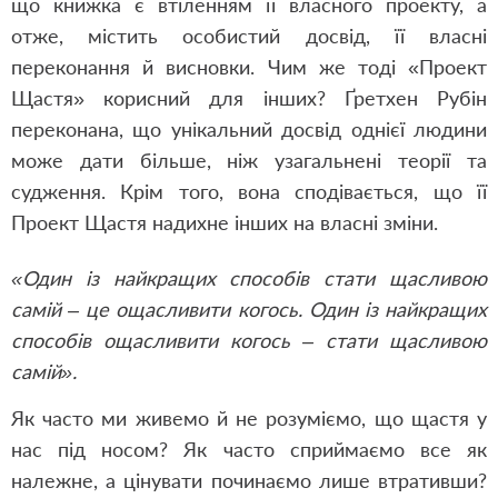
що книжка є втіленням її власного проекту, а
отже, містить особистий досвід, її власні
переконання й висновки. Чим же тоді «Проект
Щастя» корисний для інших? Ґретхен Рубін
переконана, що унікальний досвід однієї людини
може дати більше, ніж узагальнені теорії та
судження. Крім того, вона сподівається, що її
Проект Щастя надихне інших на власні зміни.
«Один із найкращих способів стати щасливою
самій – це ощасливити когось. Один із найкращих
способів ощасливити когось – стати щасливою
самій».
Як часто ми живемо й не розуміємо, що щастя у
нас під носом? Як часто сприймаємо все як
належне, а цінувати починаємо лише втративши?