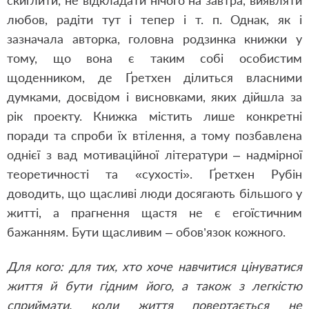
скиглити, не відкладати нічого на завтра, виявляти
любов, радіти тут і тепер і т. п. Однак, як і
зазначала авторка, головна родзинка книжки у
тому, що вона є таким собі особистим
щоденником, де Ґретхен ділиться власними
думками, досвідом і висновками, яких дійшла за
рік проекту. Книжка містить лише конкретні
поради та спроби їх втілення, а тому позбавлена
однієї з вад мотиваційної літератури – надмірної
теоретичності та «сухості». Ґретхен Рубін
доводить, що щасливі люди досягають більшого у
житті, а прагнення щастя не є егоїстичним
бажанням. Бути щасливим – обов’язок кожного.
Для кого: для тих, хто хоче навчитися цінуватися
життя й бути гідним його, а також з легкістю
сприймати, коли життя повертається не