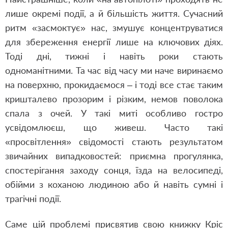
лише окремі події, а й більшість життя. Сучасний
ритм «засмоктує» нас, змушує концентруватися
для збереження енергії лише на ключових діях.
Тоді дні, тижні і навіть роки стають
одноманітними. Та час від часу ми наче виринаємо
на поверхню, прокидаємося – і тоді все стає таким
кришталево прозорим і різким, немов поволока
спала з очей. У такі миті особливо гостро
усвідомлюєш, що живеш. Часто такі
«просвітлення» свідомості стають результатом
звичайних випадковостей: приємна прогулянка,
спостерігання заходу сонця, їзда на велосипеді,
обійми з коханою людиною або й навіть сумні і
трагічні події.
Саме цій проблемі присвятив свою книжку Кріс