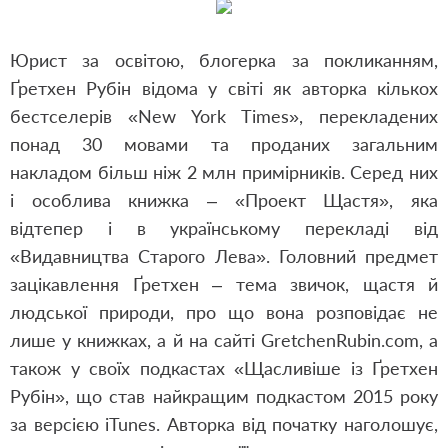
Юрист за освітою, блогерка за покликанням,
Ґретхен Рубін відома у світі як авторка кількох
бестселерів «New York Times», перекладених
понад 30 мовами та проданих загальним
накладом більш ніж 2 млн примірників. Серед них
і особлива книжка – «Проект Щастя», яка
відтепер і в українському перекладі від
«Видавництва Старого Лева». Головний предмет
зацікавлення Ґретхен – тема звичок, щастя й
людської природи, про що вона розповідає не
лише у книжках, а й на сайті GretchenRubin.com, а
також у своїх подкастах «Щасливіше із Ґретхен
Рубін», що став найкращим подкастом 2015 року
за версією iTunes. Авторка від початку наголошує,