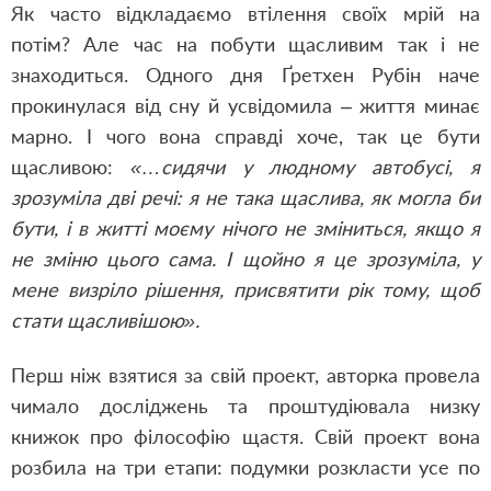
Як часто відкладаємо втілення своїх мрій на
потім? Але час на побути щасливим так і не
знаходиться. Одного дня Ґретхен Рубін наче
прокинулася від сну й усвідомила – життя минає
марно. І чого вона справді хоче, так це бути
щасливою:
«…сидячи у людному автобусі, я
зрозуміла дві речі: я не така щаслива, як могла би
бути, і в житті моєму нічого не зміниться, якщо я
не зміню цього сама. І щойно я це зрозуміла, у
мене визріло рішення, присвятити рік тому, щоб
стати щасливішою».
Перш ніж взятися за свій проект, авторка провела
чимало досліджень та проштудіювала низку
книжок про філософію щастя. Свій проект вона
розбила на три етапи: подумки розкласти усе по