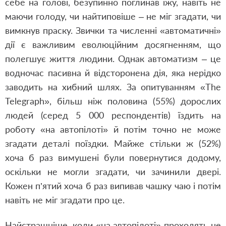
себе на голові, безупинно поглинав їжу, навіть не
маючи голоду, чи найтиповіше – не міг згадати, чи
вимкнув праску. Звички та численні «автоматичні»
дії є важливим еволюційним досягненням, що
полегшує життя людини. Однак автоматизм – це
водночас пасивна й відсторонена дія, яка нерідко
заводить на хибний шлях. За опитуванням «The
Telegraph», більш ніж половина (55%) дорослих
людей (серед 5 000 респондентів) їздить на
роботу «на автопілоті» й потім точно не може
згадати деталі поїздки. Майже стільки ж (52%)
хоча б раз вимушені були повернутися додому,
оскільки не могли згадати, чи зачинили двері.
Кожен п’ятий хоча б раз випивав чашку чаю і потім
навіть не міг згадати про це.
Найстрашніше, коли «на автопілоті» проходять не