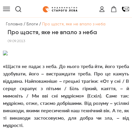
/
/
Головна
Блоги
Про щастя, яке не впало з неба
Про щастя, яке не впало з неба
09.09.2013
«Щастя не падає з неба. До нього треба йти, його треба
здобувати, його – вистраждати треба. Про це кажуть
віддавна. Найповажніше – грецькі трагіки: «От у сні / В
серце скрапує з пітьми / Біль гіркий, каяття, – й
мимохіть / Ми вві сні мудріємо» (Есхіл). Саме так:
мудріємо, отже, стаємо добрішими. Від розуму – усілякі
винаходи, якими пересичений наш технічний вік. А те, як
ті винаходи застосовуємо, для добра чи зла, – від
мудрості.