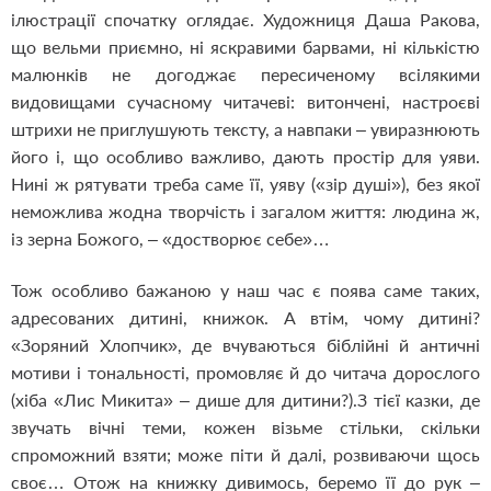
ілюстрації спочатку оглядає. Художниця Даша Ракова,
що вельми приємно, ні яскравими барвами, ні кількістю
малюнків не догоджає пересиченому всілякими
видовищами сучасному читачеві: витончені, настроєві
штрихи не приглушують тексту, а навпаки – увиразнюють
його і, що особливо важливо, дають простір для уяви.
Нині ж рятувати треба саме її, уяву («зір душі»), без якої
неможлива жодна творчість і загалом життя: людина ж,
із зерна Божого, – «достворює себе»…
Тож особливо бажаною у наш час є поява саме таких,
адресованих дитині, книжок. А втім, чому дитині?
«Зоряний Хлопчик», де вчуваються біблійні й античні
мотиви і тональності, промовляє й до читача дорослого
(хіба «Лис Микита» – дише для дитини?).З тієї казки, де
звучать вічні теми, кожен візьме стільки, скільки
спроможний взяти; може піти й далі, розвиваючи щось
своє… Отож на книжку дивимось, беремо її до рук –