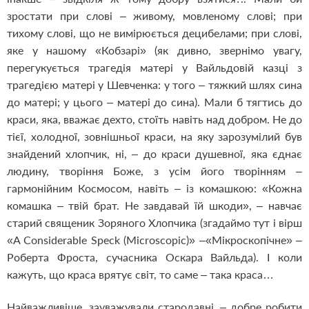
зростати при слові – живому, мовленому слові; при
тихому слові, що не вимірюється децибелами; при слові,
яке у нашому «Кобзарі» (як дивно, звернімо увагу,
перегукується трагедія матері у Вайльдовій казці з
трагедією матері у Шевченка: у того – тяжкий шлях сина
до матері; у цього – матері до сина). Мали б тягтись до
краси, яка, вважає дехто, стоїть навіть над добром. Не до
тієї, холодної, зовнішньої краси, на яку зарозумілий був
знайдений хлопчик, ні, – до краси душевної, яка єднає
людину, творіння Боже, з усім його творінням –
гармонійним Космосом, навіть – із комашкою: «Кожна
комашка – твій брат. Не завдавай їй шкоди», – навчає
старий священик Зоряного Хлопчика (згадаймо тут і вірш
«A Considerable Speck (Microscopic)» –«Мікроскопічне» –
Роберта Фроста, сучасника Оскара Вайльда). І коли
кажуть, що краса врятує світ, то саме – така краса…
Найважливіше, зауважували стародавні, – добре робити