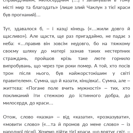
місті мир та благодать» (лише злий Чаклун з тієї краси
був прогнаний)…
Тут, здавалося б, – і казці кінець («…жили довго й
щасливо»). Але щастя, ще раз пригадаймо, не падає з
неба: «…правив він зовсім недовго, бо на тяжкому
своєму шляху до матері зазнав таких нестерпних
страждань, пройшов крізь таке люте горнило
випробувань, що через три роки помер. А той, хто посів
трон після нього, був найжорстокішим у світі
правителем». Сумна, що й казати, кінцівка!.. Сумна, але –
життєва: «Погане поле вчить мужності» – тих, хто
покликаний іти стежкою до істинного добра, до
милосердя, до краси…
Отож, слово «казка» – від «казати», «розказувати»,
«мовити слово» («…та й промов до мене слово» – із
народної пісні). Хочемо дійти тієї краси, що врятує світ, –