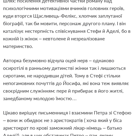
шлях: посилення детективної частки роману над
психологічними мотиваціями вчинків головних героїв,
куди вторгся Щасливець-Фелікс, хлопчик заплутаної
біографії, так би мовити, персонаж другого плану. І він
каталізує нестерпність співіснування Стефи й Аделі, бо в
кожній із жінок – невтолене й незреалізоване
материнство.
Авторка безумовно відчула оцей нерв – однаково
осиротілі в ранньому дитинстві жінки так і лишаються
сиротами, не народивши дітей. Тому в Стефі стільки
непогамовних почуттів до Йосифа, які вона теж виявляє
своєрідним служінням: пере й прибирає в його житлі,
занедбаному молодою їмостю…
Цікаво вирішує письменниця і взаємини Петра зі Стефою
– вони ж обидвоє не з аристократів ( хоча який у біса
аристократ по крові заможний лікар-німець – батько
Аделі?), але в цих обставинах Петро – пан, якому