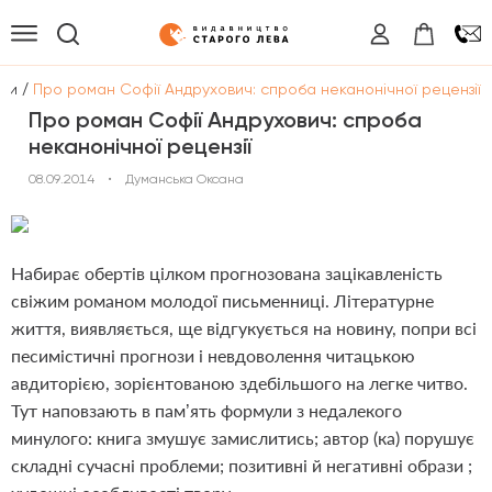
/
оги
Про роман Софії Андрухович: спроба неканонічної рецензії
Про роман Софії Андрухович: спроба
неканонічної рецензії
08.09.2014
•
Думанська Оксана
Набирає обертів цілком прогнозована зацікавленість
свіжим романом молодої письменниці. Літературне
життя, виявляється, ще відгукується на новину, попри всі
песимістичні прогнози і невдоволення читацькою
авдиторією, зорієнтованою здебільшого на легке читво.
Тут наповзають в пам’ять формули з недалекого
минулого:
книга змушує замислитись; автор (ка) порушує
складні сучасні проблеми; позитивні й негативні образи ;