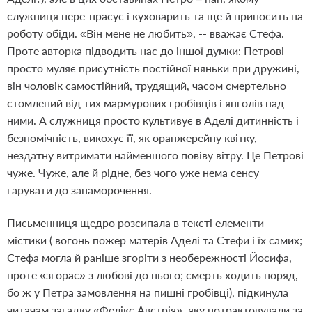
служниця пере-прасує і куховарить та ще й приносить на
роботу обіди. «Він мене не любить», -- вважає Стефа.
Проте авторка підводить нас до іншої думки: Петрові
просто муляє присутність постійної няньки при дружині,
він чоловік самостійний, трудящий, часом смертельно
стомлений від тих мармурових гробівців і янголів над
ними. А служниця просто культивує в Аделі дитинність і
безпомічність, викохує її, як оранжерейну квітку,
нездатну витримати найменшого повіву вітру. Це Петрові
чуже. Чуже, але й рідне, без чого уже нема сенсу
гарувати до запаморочення.
Письменниця щедро розсипала в тексті елементи
містики ( вогонь пожер матерів Аделі та Стефи і їх самих;
Стефа могла й раніше згоріти з необережності Йосифа,
проте «згорає» з любові до нього; смерть ходить поряд,
бо ж у Петра замовлення на пишні гробівці), підкинула
читачам загадку «Фелікс Австрія», яку потрактовували за