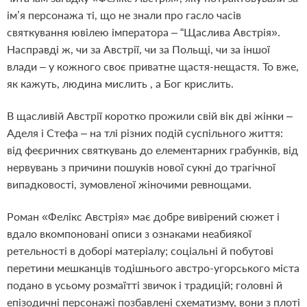
ім’я персонажа ті, що не знали про гасло часів
святкування ювілею імператора – “Щаслива Австрія».
Насправді ж, чи за Австрії, чи за Польщі, чи за іншої
влади – у кожного своє приватне щастя-нещастя. То вже,
як кажуть, людина мислить , а Бог крислить.
В щасливій Австрії коротко прожили свій вік дві жінки –
Аделя і Стефа – на тлі різних подій суспільного життя:
від феєричних святкувань до елементарних грабунків, від
нервувань з причини пошуків нової сукні до трагічної
випадковості, зумовленої жіночими ревнощами.
Роман «Фелікс Австрія» має добре вивірений сюжет і
вдало вкомпоновані описи з ознаками неабиякої
ретельності в доборі матеріалу; соціальні й побутові
перетини мешканців тодішнього австро-угорського міста
подано в усьому розмаїтті звичок і традицій; головні й
епізодичні персонажі позбавлені схематизму, вони з плоті