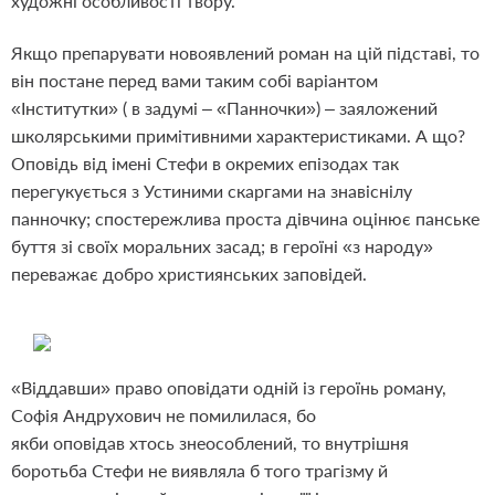
художні особливості твору.
Якщо препарувати новоявлений роман на цій підставі, то
він постане перед вами таким собі варіантом
«Інститутки» ( в задумі – «Панночки») – заяложений
школярськими примітивними характеристиками. А що?
Оповідь від імені Стефи в окремих епізодах так
перегукується з Устиними скаргами на знавіснілу
панночку; спостережлива проста дівчина оцінює панське
буття зі своїх моральних засад; в героїні «з народу»
переважає добро християнських заповідей.
«Віддавши» право оповідати одній із героїнь роману,
Софія Андрухович не помилилася, бо
якби оповідав хтось знеособлений, то внутрішня
боротьба Стефи не виявляла б того трагізму й