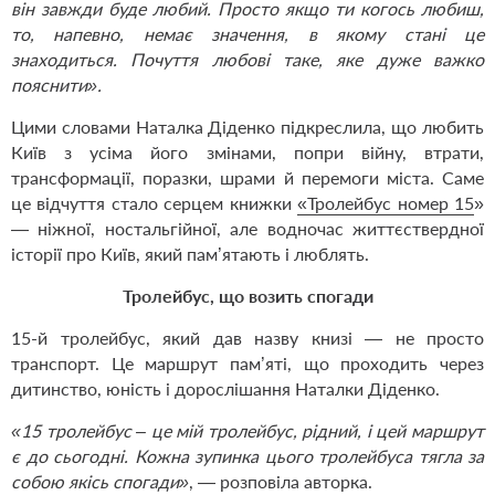
він завжди буде любий. Просто якщо ти когось любиш,
то, напевно, немає значення, в якому стані це
знаходиться. Почуття любові таке, яке дуже важко
пояснити».
Цими словами Наталка Діденко підкреслила, що любить
Київ з усіма його змінами, попри війну, втрати,
трансформації, поразки, шрами й перемоги міста. Саме
це відчуття стало серцем книжки
«Тролейбус номер 15
»
— ніжної, ностальгійної, але водночас життєствердної
історії про Київ, який пам’ятають і люблять.
Тролейбус, що возить спогади
15-й тролейбус, який дав назву книзі — не просто
транспорт. Це маршрут пам’яті, що проходить через
дитинство, юність і дорослішання Наталки Діденко.
«15 тролейбус – це мій тролейбус, рідний, і цей маршрут
є до сьогодні. Кожна зупинка цього тролейбуса тягла за
собою якісь спогади»
, — розповіла авторка.