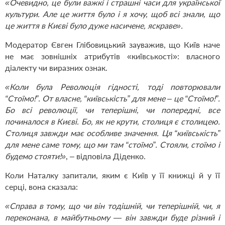
«Очевидно, це були важкі і страшні часи для української
культури. Але це життя було і я хочу, щоб всі знали, що
це життя в Києві було дуже насичене, яскраве».
Модератор Євген Глібовицький зауважив, що Київ наче
не має зовнішніх атрибутів «київськості»: власного
діалекту чи виразних ознак.
«Коли була Революція гідності, тоді повторювали
“Стоїмо!”. От власне, “київськість” для мене – це “Стоїмо!”.
Бо всі революції, чи теперішні, чи попередні, все
починалося в Києві. Бо, як не крути, столиця є столицею.
Столиця завжди має особливе значення. Ця “київськість”
для мене саме тому, що ми там “стоїмо”. Стояли, стоїмо і
будемо стояти!»
, – відповіла Діденко.
Коли Наталку запитали, яким є Київ у її книжці й у її
серці, вона сказала:
«Справа в тому, що чи він тодішній, чи теперішній, чи, я
переконана, в майбутньому — він завжди буде різний і