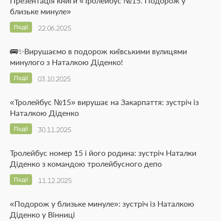
Презентація книги «Тролейбус №15. Подорож у
близьке минуле»
Події
22.06.2025
🚌✨Вирушаємо в подорож київськими вулицями
минулого з Наталкою Діденко!
Події
03.10.2025
«Тролейбус №15» вирушає на Закарпаття: зустріч із
Наталкою Діденко
Події
30.11.2025
Тролейбус номер 15 і його родина: зустріч Наталки
Діденко з командою тролейбусного депо
Події
11.12.2025
«Подорож у близьке минуле»: зустріч із Наталкою
Діденко у Вінниці