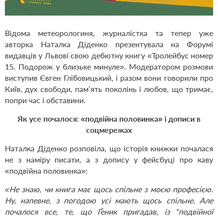
Відома метеорологиня, журналістка та тепер уже
авторка Наталка Діденко презентувала на Форумі
видавців у Львові свою дебютну книгу
«Тролейбус номер
15. Подорож у близьке минуле»
. Модератором розмови
виступив Євген Глібовицький, і разом вони говорили про
Київ, дух свободи, пам’ять поколінь і любов, що тримає,
попри час і обставини.
Як усе почалося: «подвійна половинка» і дописи в
соцмережах
Наталка Діденко розповіла, що історія книжки почалася
не з наміру писати, а з допису у фейсбуці про каву
«подвійна половинка»:
«Не знаю, чи книга має щось спільне з моєю професією.
Ну, напевне, з погодою усі мають щось спільне. Але
почалося все, те, що Ґеник пригадав, із “подвійної