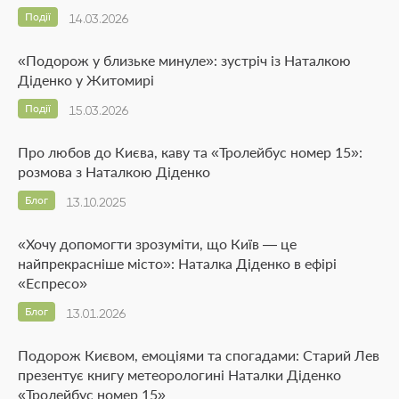
Події
14.03.2026
«Подорож у близьке минуле»: зустріч із Наталкою
Діденко у Житомирі
Події
15.03.2026
Про любов до Києва, каву та «Тролейбус номер 15»:
розмова з Наталкою Діденко
Блог
13.10.2025
«Хочу допомогти зрозуміти, що Київ — це
найпрекрасніше місто»: Наталка Діденко в ефірі
«Еспресо»
Блог
13.01.2026
Подорож Києвом, емоціями та спогадами: Старий Лев
презентує книгу метеорологині Наталки Діденко
«Тролейбус номер 15»