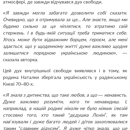
атмосфері, де завжди відчувався дух свободи.
«Я завжди могла забагато дозволити собі сказати.
Очевидно, що я отримувала за це... Але знаєте, якщо ми
будемо сильно за це чіплятися, то втратимо свій
стержень. І в будь-якій ситуації треба триматися себе.
Хтось може бути відважним борцем, героєм, але мені
здається, що у щоденному житті дуже важливо щодня
залишатися порядною українською людиною»,
—
сказала авторка.
Цей дух внутрішньої свободи виявлявся і в тому, як
родина Наталки зберігала українськість у радянському
Києві 70–80-х.
«Я знала з дитинства, що таке любов, а що — ненависть.
Дуже важливо розуміти, кого ти ненавидиш. І,
наприклад, в нашій родині ніколи не було ніяких ілюзій
стосовно того, хто такий “дєдушка Лєнін”, як там
нав’язували і дуже багато людей і діток захоплювалися
таким “славним дідусем”. Я дуже чітко знала, що це