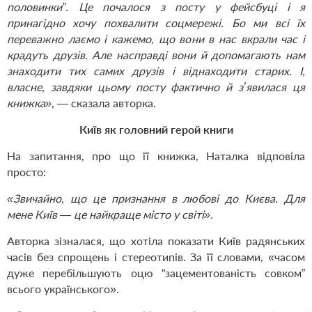
половинки”. Це почалося з посту у фейсбуці і я
принагідно хочу похвалити соцмережі. Бо ми всі їх
переважно лаємо і кажемо, що вони в нас вкрали час і
крадуть друзів. Але насправді вони й допомагають нам
знаходити тих самих друзів і віднаходити старих. І,
власне, завдяки цьому посту фактично й зʼявилася ця
книжка»
, — сказала авторка.
Київ як головний герой книги
На запитання, про що її книжка, Наталка відповіла
просто:
«Звичайно, що це признання в любові до Києва. Для
мене Київ — це найкраще місто у світі».
Авторка зізналася, що хотіла показати Київ радянських
часів без спрощень і стереотипів. За її словами, «часом
дуже перебільшують оцю “зацементованість совком”
всього українського».