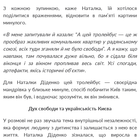
З кожною зупинкою, каже Наталка, їй хотілося
поділитися враженнями, відновити в пам’яті картини
минулого.
«В мене запитували й казали: “А цей тролейбус — це ж
прообраз жахливих комунальних квартир у радянському
союзі, всіх туди зганяли й не було свободи”. А я кажу, що
навпаки, там почувалася дуже вільно, бо я сідала біля
віконця і за вікном пропливав весь світ. Усі спогади,
артефакти, якісь історичні об’єкти».
Для Наталки Діденко цей тролейбус — своєрідна
мандрівка у близьке минуле, спосіб побачити Київ таким,
яким він був, і водночас зрозуміти, як він змінився.
Дух свободи та українськість Києва
У розмові не раз звучала тема внутрішньої незалежності,
яка формує людину з дитинства і залишається з нею все
життя. Наталка Діденко зізналася, що виросла в