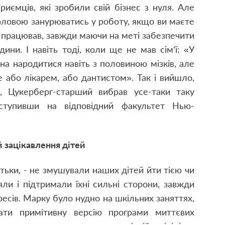
приємців, які зробили свій бізнес з нуля. Але
головою занурюватись у роботу, якщо ви маєте
г працював, завжди маючи на меті забезпечити
дини. І навіть тоді, коли ще не мав сім’ї: «У
а народитися навіть з половиною мізків, але
 або лікарем, або дантистом». Так і вийшло,
, Цукерберг-старший вибрав усе-таки таку
вступивши на відповідний факультет Нью-
й зацікавлення дітей
тьки, - не змушували наших дітей йти тією чи
ли і підтримали їхні сильні сторони, завжди
ресів. Марку було нудно на шкільних заняттях,
ати примітивну версію програми миттєвих