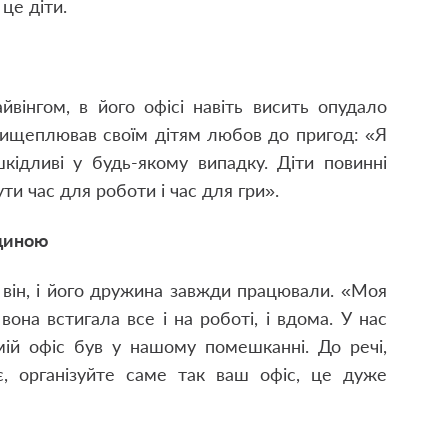
 це діти.
вінгом, в його офісі навіть висить опудало
прищеплював своїм дітям любов до пригод: «Я
кідливі у будь-якому випадку. Діти повинні
ти час для роботи і час для гри».
одиною
 він, і його дружина завжди працювали. «Моя
она встигала все і на роботі, і вдома. У нас
мій офіс був у нашому помешканні. До речі,
, організуйте саме так ваш офіс, це дуже