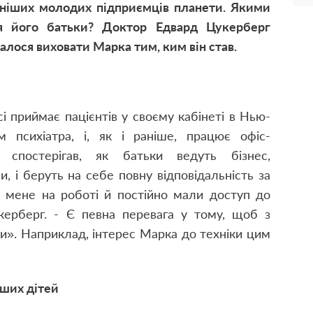
ніших молодих підприємців планети. Якими
я його батьки? Доктор Едвард Цукерберг
далося виховати Марка тим, ким він став.
і приймає пацієнтів у своєму кабінеті в Нью-
психіатра, і, як і раніше, працює офіс-
спостерігав, як батьки ведуть бізнес,
, і беруть на себе повну відповідальність за
у мене на роботі й постійно мали доступ до
укерберг. - Є певна перевага у тому, щоб з
и». Наприклад, інтерес Марка до техніки цим
аших дітей