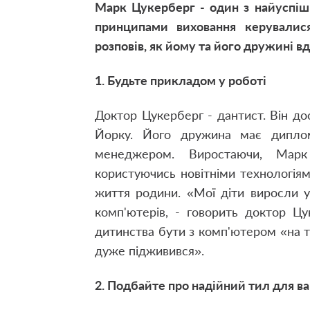
Марк Цукерберг - один з найуспіш
принципами виховання керувалис
розповів, як йому та його дружині в
1. Будьте прикладом у роботі
Доктор Цукерберг - дантист. Він дос
Йорку. Його дружина має диплом 
менеджером. Виростаючи, Марк 
користуючись новітніми технологіями
життя родини. «Мої діти виросли 
комп'ютерів, - говорить доктор Ц
дитинства бути з комп'ютером «на т
дуже підживився».
2. Подбайте про надійний тил для в