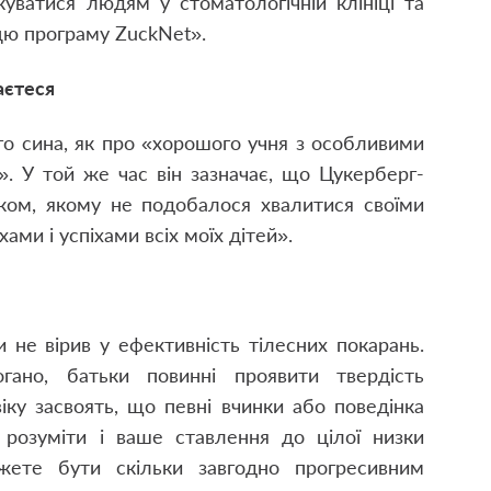
куватися людям у стоматологічній клініці та
цю програму ZuckNet».
аєтеся
го сина, як про «хорошого учня з особливими
». У той же час він зазначає, що Цукерберг-
ом, якому не подобалося хвалитися своїми
ми і успіхами всіх моїх дітей».
 не вірив у ефективність тілесних покарань.
гано, батьки повинні проявити твердість
іку засвоять, що певні вчинки або поведінка
розуміти і ваше ставлення до цілої низки
жете бути скільки завгодно прогресивним