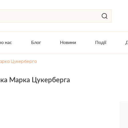
о нас
Блог
Новини
Події
Д
Марка Цукерберга
ька Марка Цукерберга