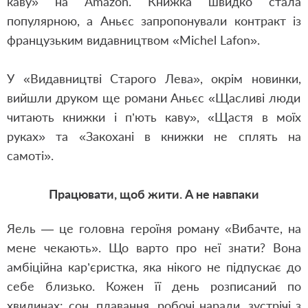
каву» на Amazon. Книжка швидко стала
популярною, а Аньєс запропонували контракт
і
з
французьким видавництвом
«
Michel Lafon».
У «Видавництві Старого Лева»
, окрім новинки,
вийшли друком
ще
романи Аньєс «Щасливі люди
читають книжки і п’ють каву», «Щастя в моїх
руках» та «Закохані в книжки не сплять на
самоті».
Працювати, щоб жити. А не навпаки
Яель — це головна героїня роману «Вибачте, на
мене чекають». Що варто про неї знати? Вона
амбіційна кар’єристка, яка нікого не підпускає до
себе близько. Кожен її день розписаний по
хвилинах: сон, плавання, робочі наради, зустрічі з