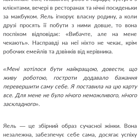
клієнтами, вечері в ресторанах та нічні посиденьки
за макбуком. Яель ігнорує власну родину, а коли
друзі просять її побути з ними довше, то вона
поспіхом відповідає
:
«
В
ибачте, але на мене
чекають». Насправді на неї ніхто не чекає, крім
робочих емейлів та дзвінків від керівника.
«Мені хотілося бути найкращою, довести, що
живу роботою, гостроти додавало бажання
перевершити саму себе. Я поставила на цю карту
все. Для мене не було нічого неможливого, нічого
заскладного».
Яель — це збірний образ сучасної жінки. Вона
незалежна, забезпечує себе сама, досягає успіху