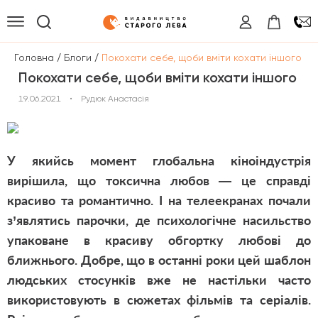
/
/
Головна
Блоги
Покохати себе, щоби вміти кохати іншого
Покохати себе, щоби вміти кохати іншого
19.06.2021
•
Рудюк Анастасія
У
якийсь момент глобальна кіноіндустрія
вирішила, що токсична любов — це справді
красиво та романтично. І на телеекранах почали
з’являтись парочки, де психологічне насильство
упаковане в красиву обгортку любові до
ближнього. Добре, що в останні роки цей шаблон
людських стосунків вже не настільки часто
використовують в сюжетах фільмів та серіалів.