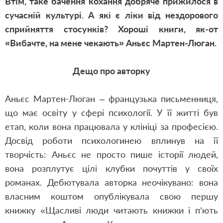
Втім, таке бачення кохання добряче прижилос
я
в
сучасній культурі. А які є ліки від нездорового
сприйняття стосунків? Хороші книги, як-от
«Вибачте, на мене чекають» Аньєс Мартен-Люган.
Дещо про авторку
Аньєс Мартен-Люган
–
французька письменниця,
що має освіту у сфері психології. У її житті був
етап, коли вона працювала у клініці за професією.
Досвід роботи психологинею вплинув на її
творчість: Аньєс не просто пише історії людей,
вона розплутує цілі клубки почуттів у своїх
романах. Дебютувала авторка неочікувано: вона
власним коштом опублікувала свою першу
книжку «Щасливі люди читають книжки і п’ють