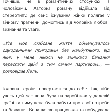
Точніше, не в романтичних стосунках
і
з
чоловіками. Авторка роману відійшла від
стереотипу, де сенс існування жінки полягає у
вічному прагненні домогтись від чоловіка любові,
визнання та уваги.
«Усе моє любовне життя обмежувалось
одноденними пригодами без майбутнього, від
яких у мене ніколи не виникало бажання
переспати двічі з тим самим партнером», —
розповідає Яель.
Головна героїня повертається до себе. Так, ніби
увесь цей час вона була на заробітках
у
далекій
країні та вимушена була забути про свої потреби
та бажання. Вона важко працювала та побудувала