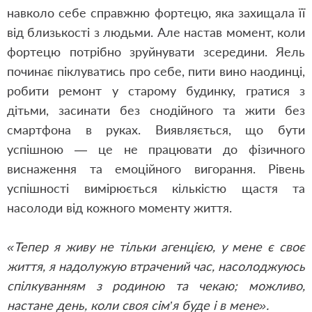
навколо себе справжню фортецю, яка захищала її
від близькості з людьми. Але настав момент, коли
фортецю потрібно зруйнувати зсередини. Яель
починає піклуватись про себе, пити вино наодинці,
робити ремонт
у
старому будинку, гратис
я
з
дітьми, засинати без снодійного та жити без
смартфон
а
в руках. Виявляється, що бути
успішною — це не працювати до фізичного
виснаження та емоційного вигорання. Рівень
успішності вимірюється кількістю щастя та
насолоди від кожного моменту життя.
«Тепер я живу не тільки агенцією, у мене є своє
життя, я надолужую втрачений час, насолоджуюсь
спілкуванням з родиною та чекаю; можливо,
настане день, коли своя сім’я буде і в мене».