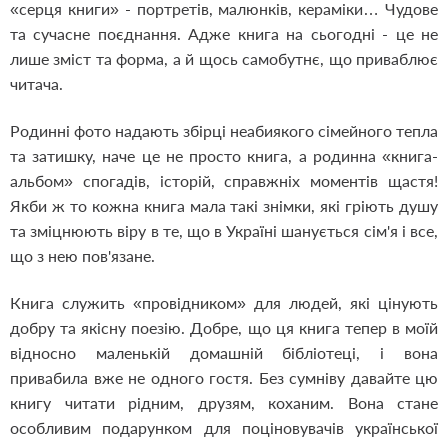
«серця книги» - портретів, малюнків, кераміки… Чудове
та сучасне поєднання. Адже книга на сьогодні - це не
лише зміст та форма, а й щось самобутнє, що приваблює
читача.
Родинні фото надають збірці неабиякого сімейного тепла
та затишку, наче це не просто книга, а родинна «книга-
альбом» спогадів, історій, справжніх моментів щастя!
Якби ж то кожна книга мала такі знімки, які гріють душу
та зміцнюють віру в те, що в Україні шанується сім'я і все,
що з нею пов'язане.
Книга служить «провідником» для людей, які цінують
добру та якісну поезію. Добре, що ця книга тепер в моїй
відносно маленькій домашній бібліотеці, і вона
привабила вже не одного гостя. Без сумніву давайте цю
книгу читати рідним, друзям, коханим. Вона стане
особливим подарунком для поціновувачів української