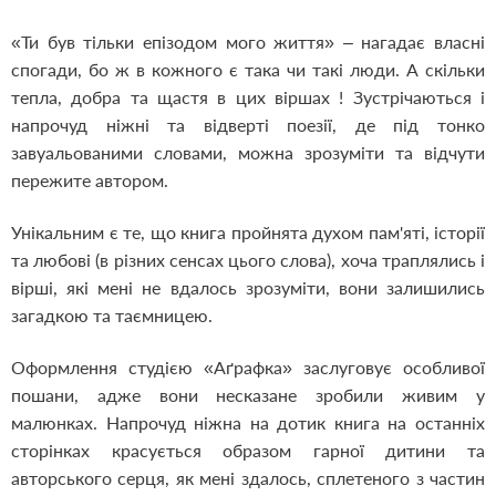
«Ти був тільки епізодом мого життя» – нагадає власні
спогади, бо ж в кожного є така чи такі люди. А скільки
тепла, добра та щастя в цих віршах ! Зустрічаються і
напрочуд ніжні та відверті поезії, де під тонко
завуальованими словами, можна зрозуміти та відчути
пережите автором.
Унікальним є те, що книга пройнята духом пам'яті, історії
та любові (в різних сенсах цього слова), хоча траплялись і
вірші, які мені не вдалось зрозуміти, вони залишились
загадкою та таємницею.
Оформлення студією «Аґрафка» заслуговує особливої
пошани, адже вони несказане зробили живим у
малюнках. Напрочуд ніжна на дотик книга на останніх
сторінках красується образом гарної дитини та
авторського серця, як мені здалось, сплетеного з частин