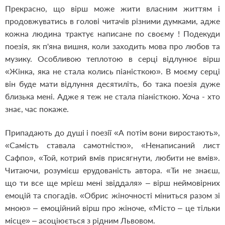
Прекрасно, що вірш може жити власним життям і
продовжуватись в голові читачів різними думками, адже
кожна людина трактує написане по своєму ! Подекуди
поезія, як п'яна вишня, коли заходить мова про любов та
музику. Особливою теплотою в серці відлунює вірш
«Жінка, яка не стала колись піаністкою». В моєму серці
він буде мати відлуння десятиліть, бо така поезія дуже
близька мені. Адже я теж не стала піаністкою. Хоча - хто
знає, час покаже.
Припадають до душі і поезії «А потім вони виростають»,
«Самість ставала самотністю», «Ненаписаний лист
Сафпо», «Той, котрий вмів присягнути, любити не вмів».
Читаючи, розумієш ерудованість автора. «Ти не знаєш,
що ти все ще мрієш мені звіддаля» – вірш неймовірних
емоцій та спогадів. «Обрис жіночності міниться разом зі
мною» – емоційний вірш про жіноче, «Місто – це тільки
місце» – асоціюється з рідним Львовом.