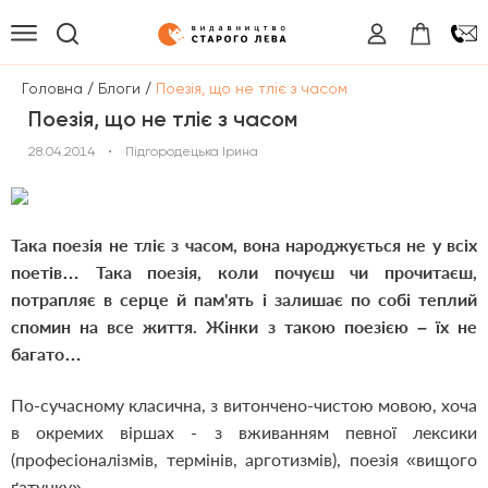
/
/
Головна
Блоги
Поезія, що не тліє з часом
Поезія, що не тліє з часом
28.04.2014
•
Підгородецька Ірина
Така поезія не тліє з часом, вона народжується не у всіх
поетів… Така поезія, коли почуєш чи прочитаєш,
потрапляє в серце й пам'ять і залишає по собі теплий
спомин на все життя. Жінки з такою поезією – їх не
багато…
По-сучасному класична, з витончено-чистою мовою, хоча
в окремих віршах - з вживанням певної лексики
(професіоналізмів, термінів, арготизмів), поезія «вищого
ґатунку».