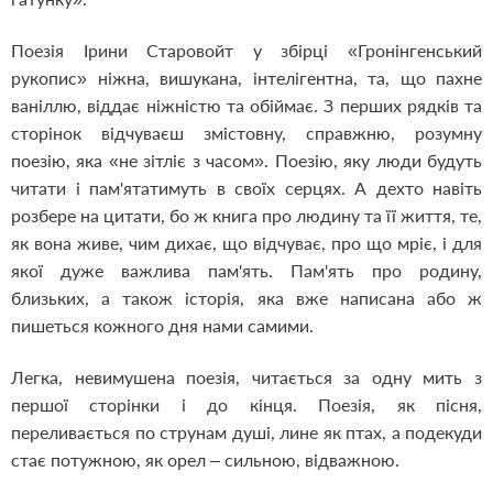
Поезія Ірини Старовойт у збірці «Гронінгенський
рукопис» ніжна, вишукана, інтелігентна, та, що пахне
ваніллю, віддає ніжністю та обіймає. З перших рядків та
сторінок відчуваєш змістовну, справжню, розумну
поезію, яка «не зітліє з часом». Поезію, яку люди будуть
читати і пам'ятатимуть в своїх серцях. А дехто навіть
розбере на цитати, бо ж книга про людину та її життя, те,
як вона живе, чим дихає, що відчуває, про що мріє, і для
якої дуже важлива пам'ять. Пам'ять про родину,
близьких, а також історія, яка вже написана або ж
пишеться кожного дня нами самими.
Легка, невимушена поезія, читається за одну мить з
першої сторінки і до кінця. Поезія, як пісня,
переливається по струнам душі, лине як птах, а подекуди
стає потужною, як орел – сильною, відважною.