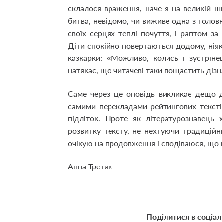
склалося враження, наче я на великій ш
битва, невідомо, чи виживе одна з головн
своїх серцях теплі почуття, і раптом за
Діти спокійно повертаються додому, нія
казкарки: «Можливо, колись і зустріне
натякає, що читачеві таки пощастить дізн
Саме через це оповідь викликає дещо д
самими перекладами рейтингових тексті
підліток. Проте як літературознавець
розвитку тексту, не нехтуючи традиці
очікую на продовження і сподіваюся, що 
Анна Третяк
Поділитися в соціа