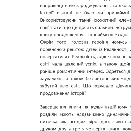
наприкінці наче зароджувалося, та якось
історії взагалі не було чи принаймн
Використовуючи такий сюжетний елемен
пам’ятати, що це досить сильний інструм
книгу-продовження – щонайменше одна з до
Окрім того, головна героїня чомусь 
порівняно з рештою дітей із Реальності. 
повертатися в Реальність, адже вона не па
світі мала шалений успіх, а також щойн
раніше романтичний інтерес. Здається д
зауважень, а також без авторських «пі
забутий нею світ. Що керувало дівчи
продовження історії?
Завершення книги на кульмінаційному 
розділи мають надзвичайно динамічний
ниточка, яка згодом, вірогідно, з’явить
друком друга-третя-четверта книга, ко