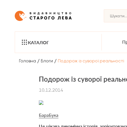
Пр
КАТАЛОГ
/
/
Головна
Блоги
Подорож із суворої реальності
Подорож із суворої реальн
10.12.2014
БараБука
Це цікава динамічна історія, зорієнтован