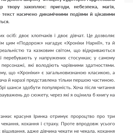
р твору захоплює: пригоди, небезпека, магія,
 – текст насичено динамічними подіями й цікавими
ься.
х осіб: двоє хлопчаків і двоє дівчат. Це дозволяє
сім цим «Подорож» нагадує «Хроніки Нарнії», та й
 реальністю та казковим світом, що відкриваються
кі перебувають у напружених стосунках; у самому
персонажі, які володіють чарівними здатностями.
тому, що «Хроніки» є загальновизнаною класикою, а
ча й наразі представлена тільки першою частиною.
рі шанси здобути популярність. Хоча після читання
ауважень до сюжету, через які я оцінила б книгу на
ганки: красуня Іринка отримує пророцтво про три
: чекання, кохання і страху. Проте впродовж усього
 віщування, адже дівчина чекати не чекала, кохання