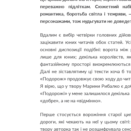
переважно підліткам. Сюжетний набі
романтика, боротьба світла і темряви,
персонажами, тож нудьгувати не доведет
Вдалим є вибір четвірки головних дійови
зацікавити юних читачів обох статей. У
основні диспозиції подібні: ворота між
лише для юних; декілька королівств, я
фантазійному просторі виокремлюються 
Далі не зіставлятиму ці тексти хоча б 
«Подорож» продовжує свою ходу до чита
Я вірю, що у твору Марини Рибалко є доб
«Подорожі» у мене залишилося декілька з
«добре», а не на «відмінно».
Перше стосується ворожіння старої ци
дороги, які чекають на неї у цьому світі
твору авторка так і не розшифрувала сенс