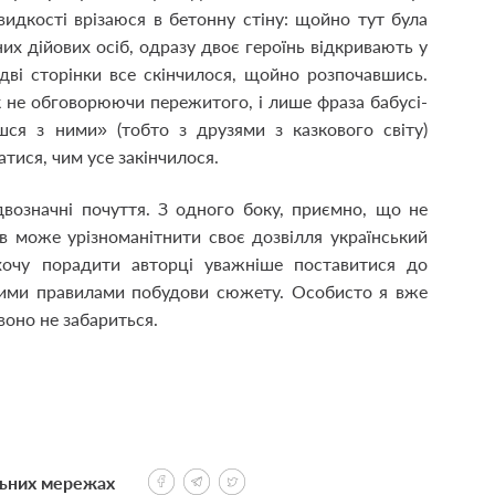
видкості врізаюся в бетонну стіну: щойно тут була
их дійових осіб, одразу двоє героїнь відкривають у
 дві сторінки все скінчилося, щойно розпочавшись.
к не обговорюючи пережитого, і лише фраза бабусі-
шся з ними» (тобто з друзями з казкового світу)
атися, чим усе закінчилося.
возначні почуття. З одного боку, приємно, що не
в може урізноманітнити своє дозвілля український
 хочу порадити авторці уважніше поставитися до
йними правилами побудови сюжету. Особисто я вже
воно не забариться.
льних мережах