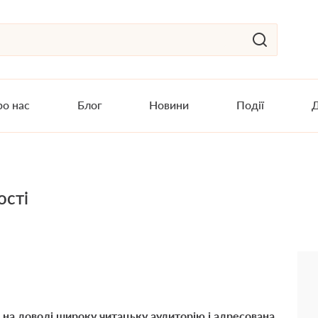
о нас
Блог
Новини
Події
Д
ості
а на доволі широку читацьку аудиторію і адресована