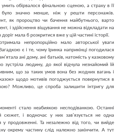
 умить обірвалося фінальною сценою, а страху в її
і було значно менше, ніж у решти персонажів.
т, як пророцтво чи бачення майбутнього, варто
ент, і здійснення віщування не можна відкладати на
ріг мала б розкритися вже у цій частині історії.
отримала непропорційно мало авторської уваги
Загадкою є і те, чому Іринка наприкінці погодилася
м’ятала ані дому, ані батьків, натомість у казковому
о зустріла людину, до якої відчула незнайомий їй
ивним, що за таких умов вона без жодних вагань і
дказок» щодо мотивів погоджується повернутися в
нкою? Можливо, це спроба залишити інтригу для
моменті стало неабиякою несподіванкою. Останні
 сюжет, і водночас у них зав’язується не одна
ся у продовженні. Та незалежно від того, чи вийде
жну окрему частину слід належно закінчити. А тут