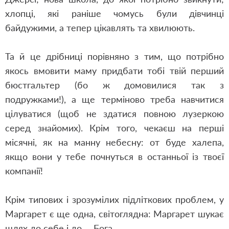
хлопці, які раніше чомусь були дівчинці
байдужими, а тепер цікавлять та хвилюють.
Та й це дрібниці порівняно з тим, що потрібно
якось вмовити маму придбати тобі твій перший
бюстгальтер (бо ж домовилися так з
подружками!), а ще терміново треба навчитися
цілуватися (щоб не здатися повною лузеркою
серед знайомих). Крім того, чекаєш на перші
місячні, як на манну небесну: от буде халепа,
якщо вони у тебе почнуться в останньої із твоєї
компанії!
Крім типових і зрозумілих підліткових проблем, у
Маргарет є ще одна, світоглядна: Маргарет шукає
шлях до себе і до… Бога.