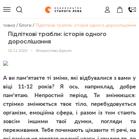
/
/
оловна
Блоги
Підліткові трабли: історія одного дорослішання
Підліткові трабли: історія одного
дорослішання
02.11.2020
•
Владислава Дудник
А ви пам’ятаєте ті зміни, які відбувалися з вами у
віці 11-12 років? Я ось, наприклад, добре
пам’ятаю. Непростий період. Ти змінюєшся:
стрімко змінюється твоє тіло, перебудовується
організм, емоційна сфера, і разом із тим стають
зовсім іншими твої думки, погляди та
переживання. Тебе починають цікавити ті речі, на
які раніше не звертав жодної уваги, і хвилює те, до