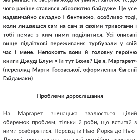
чого раніше ставився абсолютно байдуже. Це усе
надзвичайно складно і бентежно, особливо тоді,
коли лишаєшся сам на сам зі своїми тривогами і
тобі немає з ким ними поділитися. Усі описані
вище підліткові переживання турбували у свій
час і мене. Непокоять вони й головну героїню
книги Джуді Блум «Ти тут Боже? Це я, Маргарет»
(переклад Марти Госовської, оформлення Євгенії
Гайдамаки).
Проблеми дорослішання
На Маргарет зненацька звалюється цілий
оберемок проблем, тільки й роби, що встигай з
ними розбиратися. Переїзд із Нью-Йорка до Нью-
Джерсі; нова школа, до якої потрібно звикнути;