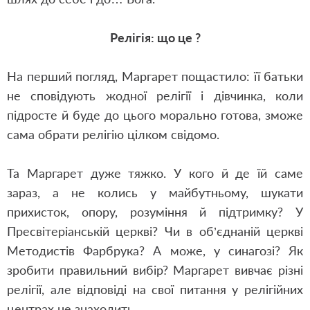
Релігія: що це ?
На перший погляд, Маргарет пощастило: її батьки
не сповідують жодної релігії і дівчинка, коли
підросте й буде до цього морально готова, зможе
сама обрати релігію цілком свідомо.
Та Маргарет дуже тяжко. У кого й де їй саме
зараз, а не колись у майбутньому, шукати
прихисток, опору, розуміння й підтримку? У
Пресвітеріанській церкві? Чи в об’єднаній церкві
Методистів Фарбрука? А може, у синагозі? Як
зробити правильний вибір? Маргарет вивчає різні
релігії, але відповіді на свої питання у релігійних
центрах не знаходить.