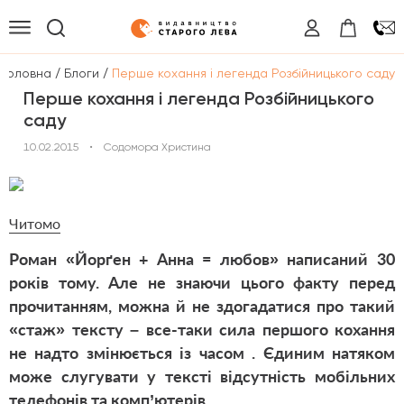
/
/
Головна
Блоги
Перше кохання і легенда Розбійницького саду
Перше кохання і легенда Розбійницького
саду
10.02.2015
•
Содомора Христина
Читомо
Роман «Йорґен + Анна = любов» написаний 30
років тому. Але не знаючи цього факту перед
прочитанням, можна й не здогадатися про такий
«стаж» тексту – все-таки сила першого кохання
не надто змінюється із часом . Єдиним натяком
може слугувати у тексті відсутність мобільних
телефонів та комп’ютерів.