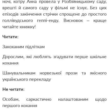
ночі, котру Анна провела у Розбійницькому саду,
врешті й самого саду у фільмі не існує. Без цих
епізодів закінчення стрічки спрощене до простого
голлівудського геппі-енду. Висновок – краще
читайте книжку!
Читати:
Закоханим підліткам
Дорослим, які люблять згадувати перше шкільне
кохання
Шанувальникам норвезької прози та якісного
українського перекладу
Не читати:
Особам, саркастично налаштованим щодо
першого кохання