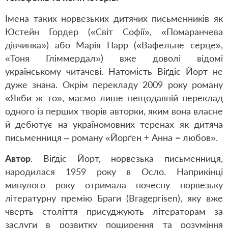
Імена таких норвезьких дитячих письменників як
Юстейн Гордер («Світ Софії», «Помаранчева
дівчинка») або Марія Парр («Вафельне серце»,
«Тоня Гліммердал») вже доволі відомі
українському читачеві. Натомість Віґдіс Йорт не
дуже знана. Окрім перекладу 2009 року роману
«Якби ж то», маємо лише нещодавній переклад
одного із перших творів авторки, яким вона власне
й дебютує на україномовних теренах як дитяча
письменниця – роману «Йорґен + Анна = любов».
Автор
. Віґдіс Йорт, норвезька письменниця,
народилася 1959 року в Осло. Наприкінці
минулого року отримала почесну норвезьку
літературну премію Браги (Brageprisen), яку вже
чверть століття присуджують літераторам за
заслуги в розвитку поширення та розуміння