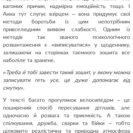
вагомих причин, надмірна емоційність тощо. І
Анна тут слугує взірцем – вона придумує свої
методи боротьби із цим непотрібним
привселюдним виявом слабкості. Одним із
методів так званого психологічного
розвантаження є «виписуватися» у щоденнику,
залишаючи на сторінках таємного зошита все
наболіле та зранене.
«Треба й тобі завести такий зошит, у якому можна
записувати геть усе, це дуже допомагає від
смутку».
У тексті багато прогулянок велосипедом – це
поширений спосіб пересування дітлахів, але
одночасно й розвага та приємність. А також
спілкування, дружба, сварки та бійки – тобто
цілковито реалістична та природна атмосфера