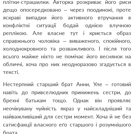
плітки-страшилки. Авторка розкриває його риси
дещо опосередковано – через поодинокі, проте
яскраві випадки його активного втручання в
конфліктні ситуації бодай однією влучною
реплікою. Але власне тут і криється образ
справжнього чоловіка – виваженого, спокійного,
холоднокровного та розважливого. І після того
всього майже ніхто не помічає його веснянок на
обличчі, хоча про них неодноразово згадується в
тексті.
Нестерпний старший брат Анни, Уле – готови
й
навіть до привселюдних принижень сестри, до
брехні батькам тощо. Однак він проявляє
неочікувану чуйність якраз у найскладніший та
найважливіший для сестри момент. Хоча й не без
сатисфакції власного еґо старшого і розумнішого
брата.