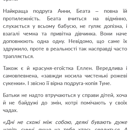
Найкраща подруга Анни, Беата – повна їй
протилежність. Беата вчиться на відмінно,
слухається у всьому бабусю, не гуляє допізна, і
взагалі чемна та привітна дівчинка. Вони наче
доповнюють одна одну. Невідомо, що саме їх
здружило, проте в реальності так насправді часто
трапляється.
Також є й красуня-егоїстка Еллен. Вередлива і
самовпевнена, «завжди носила чистенькі рожеві
сукенки». І звісно її вірна подруга-копія Туне.
Батьки не надто втручаються у справи дітей, хоча
й не байдужі до змін, котрі помічають у своїх
чадах.
«Дні не схожі між собою, деякі бувають дуже
навіть сумні, якщо на тебе хтось сердиться. А