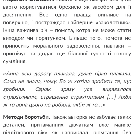
варто користуватися брехнею як засобом для її
досягнення. Все одно правда випливе на
поверхню, і постраждає найперше «заколотник».
Інша важлива річ – помста, котра не може стати
виходом чи порятунком. Більше того, помста не
приносить морального задоволення, навпаки –
пригнічує та додає ще більшої гучності голосу
сумління.
«Анна всю дорогу плакала, дуже гірко плакала.
Сама не знала, чому. Бо ж хотіла зробити те, що
зробила. Однак зразу усе видавалося
страхітливим, страшенно страхітливим […] Якби
ж то вона цього не робила, якби ж то…»
Методи боротьби.
Також авторка не забуває таких
деталей, притаманних дівчаткам вже майже
підліткового віку, як наприклад, рюмсання без