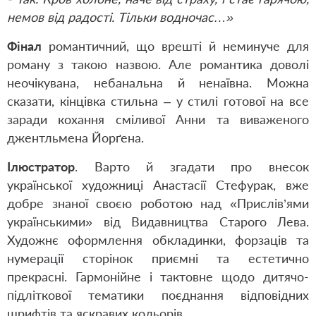
немов від радості. Тільки водночас…»
Фінал
романтичний, що врешті й неминуче для
роману з такою назвою. Але романтика доволі
неочікувана, небанальна й ненаївна. Можна
сказати, кінцівка стильна – у стилі готової на все
заради кохання сміливої Анни та виваженого
джентльмена Йорґена.
Ілюстратор
. Варто й згадати про внесок
української художниці Анастасії Стефурак, вже
добре знаної своєю роботою над «Прислів’ями
українськими» від Видавництва Старого Лева.
Художнє оформлення обкладинки, форзаців та
нумерації сторінок приємні та естетично
прекрасні. Гармонійне і тактовне щодо дитячо-
підліткової тематики поєднання відповідних
шрифтів та яскравих кольорів.