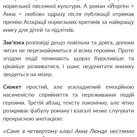
норвезької писемної культури. А роман «Йорґен +
Анна = любов» одразу після публікації отримав
премію Асоціації норвезьких критиків за найкращу
книгу для дітей та підлітків.
Зав’язка
розповіді дещо повільна та довга, допоки
читач не перезнайомиться зі всіма героями. Проте
згодом події починають щораз бурхливіше та
цікавіше розвиватися, і шанс недочитати книжку
зводиться на мізер.
Сюжет
простий, але ускладнений емоційною
насиченістю сприйняття та переживання подій
героями. Третій абзац тексту лаконічно, але чітко
розкриває фабулу роману і взагалі може слугувати
прекрасною анотацією:
«Саме в четвертому класі Анна Люнде нестямно