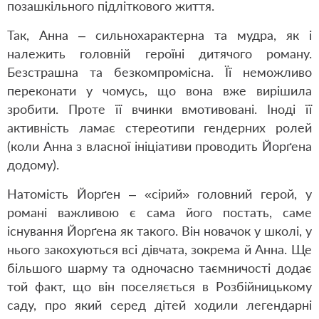
позашкільного підліткового життя.
Так, Анна – сильнохарактерна та мудра, як і
належить головній героїні дитячого роману.
Безстрашна та безкомпромісна. Її неможливо
переконати у чомусь, що вона вже вирішила
зробити. Проте її вчинки вмотивовані. Іноді її
активність ламає стереотипи гендерних ролей
(коли Анна з власної ініціативи проводить Йорґена
додому).
Натомість Йорґен – «сірий» головний герой, у
романі важливою є сама його постать, саме
існування Йорґена як такого. Він новачок у школі, у
нього закохуються всі дівчата, зокрема й Анна. Ще
більшого шарму та одночасно таємничості додає
той факт, що він поселяється в Розбійницькому
саду, про який серед дітей ходили легендарні