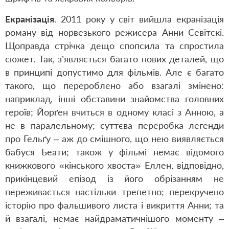
Екранізація
. 2011 року у світ вийшла екранізація
роману від норвезького режисера Анни Севітскі.
Щоправда стрічка дещо спопсила та спростила
сюжет. Так, з’являється багато нових деталей, що
в принципі допустимо для фільмів. Але є багато
такого, що перероблено або взагалі змінено:
наприклад, інші обставини знайомства головних
героїв; Йорґен вчиться в одному класі з Анною, а
не в паралельному; суттєва переробка легенди
про Гельґу – аж до смішного, що нею виявляється
бабуся Беати; також у фільмі немає відомого
книжкового «кінського хвоста» Еллен, відповідно,
прикінцевий епізод із його обрізанням не
переживається настільки трепетно; перекручено
історію про фальшивого листа і викриття Анни; та
й взагалі, немає найдраматичнішого моменту –