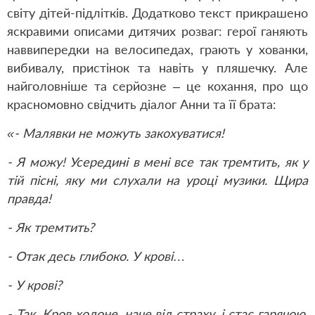
світу дітей-підлітків. Додатково текст прикрашено
яскравими описами дитячих розваг: герої ганяють
наввипередки на велосипедах, грають у хованки,
вибивалу, пристінок та навіть у пляшечку. Але
найголовніше та серйозне – це кохання, про що
красномовно свідчить діалог Анни та її брата:
«- Малявки не можуть закохуватися!
- Я можу! Усередині в мені все так тремтить, як у
тій пісні, яку ми слухали на уроці музики. Щира
правда!
- Як тремтить?
- Отак десь глибоко. У крові…
- У крові?
- Так. Кров холоне, наче від страху, і стає гарячою,