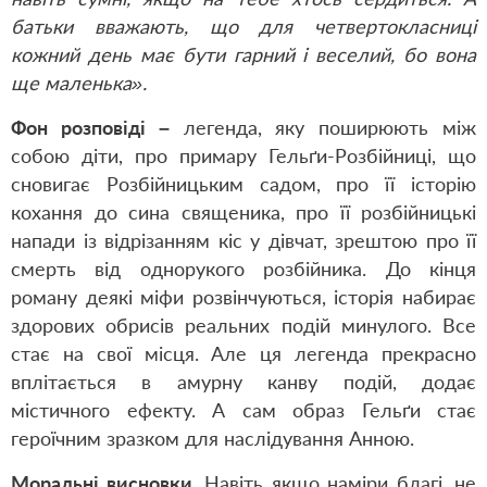
батьки вважають, що для четвертокласниці
кожний день має бути гарний і веселий, бо вона
ще маленька».
Фон розповіді –
легенда, яку поширюють між
собою діти, про примару Гельґи-Розбійниці, що
сновигає Розбійницьким садом, про її історію
кохання до сина священика, про її розбійницькі
напади із відрізанням кіс у дівчат, зрештою про її
смерть від однорукого розбійника. До кінця
роману деякі міфи розвінчуються, історія набирає
здорових обрисів реальних подій минулого. Все
стає на свої місця. Але ця легенда прекрасно
вплітається в амурну канву подій, додає
містичного ефекту. А сам образ Гельґи стає
героїчним зразком для наслідування Анною.
Моральні висновки.
Навіть якщо наміри благі, не