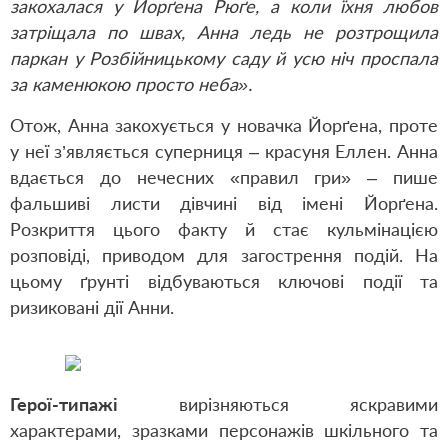
закохалася у Йорґена Рюґе, а коли їхня любов
затріщала по швах, Анна ледь не розтрощила
паркан у Розбійницькому саду й усю ніч проспала
за каменюкою просто неба».
Отож, Анна закохується у новачка Йорґена, проте
у неї з’являється суперниця – красуня Еллен. Анна
вдається до нечесних «правил гри» – пише
фальшиві листи дівчині від імені Йорґена.
Розкриття цього факту й стає кульмінацією
розповіді, приводом для загострення подій. На
цьому ґрунті відбуваються ключові події та
ризиковані дії Анни.
Герої-типажі
вирізняються яскравими
характерами, зразками персонажів шкільного та