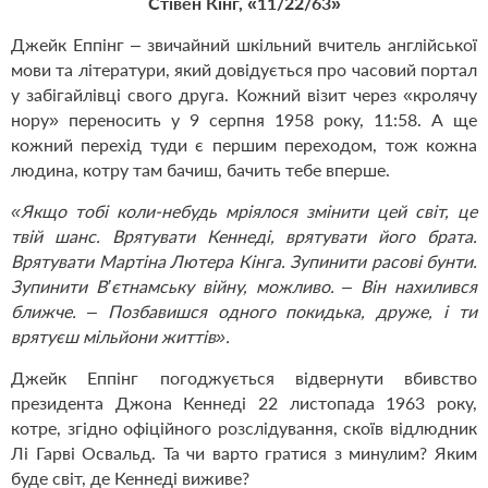
Стівен Кінг, «11/22/63»
Джейк Еппінг – звичайний шкільний вчитель англійської
мови та літератури, який довідується про часовий портал
у забігайлівці свого друга. Кожний візит через «кролячу
нору»
переносить у 9 серпня 1958 року, 11:58
. А ще
кожний перехід туди є першим переходом, тож кожна
людина, котру там бачиш, бачить тебе вперше.
«
Якщо тобі коли-небудь мріялося змінити цей світ, це
твій шанс. Врятувати Кеннеді, врятувати його брата.
Врятувати Мартіна Лютера Кінга. Зупинити расові бунти.
Зупинити В’єтнамську війну, можливо. – Він нахилився
ближче. – Позбавишся одного покидька, друже, і ти
врятуєш мільйони життів
»
.
Джейк Еппінг погоджується відвернути вбивство
президента Джона Кеннеді 22 листопада 1963 року,
котре, згідно офіційного розслідування, скоїв відлюдник
Лі Гарві Освальд. Та чи варто гратися з минулим? Яким
буде світ, де Кеннеді виживе?