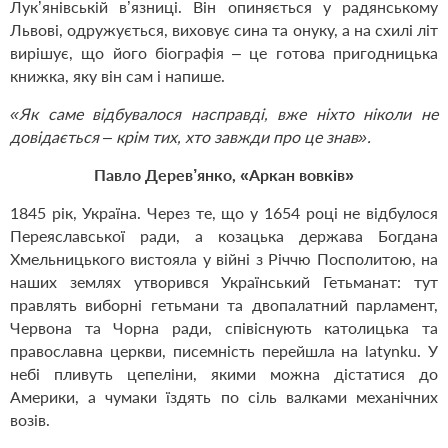
Лук’янівській в’язниці. Він опиняється у радянському
Львові, одружується, виховує сина та онуку, а на схилі літ
вирішує, що його біографія – це готова пригодницька
книжка, яку він сам і напише.
«
Як саме відбувалося насправді, вже ніхто ніколи не
довідається – крім тих, хто завжди про це знав
»
.
Павло
Дерев’янко, «Аркан вовків»
1845 рік, Україна. Через те, що у 1654 році не відбулося
Переяславської ради, а козацька держава Богдана
Хмельницького вистояла у війні з Річчю Посполитою, на
наших землях утворився Український Гетьманат: тут
правлять виборні гетьмани та двопалатний парламент,
Червона та Чорна ради, співіснують католицька та
православна церкви, писемність перейшла на latynku. У
небі пливуть цепеліни, якими можна дістатися до
Америки, а чумаки їздять по сіль валками механічних
возів.