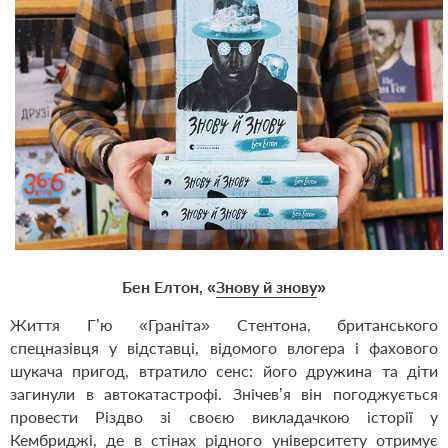
Бен Елтон, «
Знову й знову
»
Життя Г’ю «Граніта» Стентона, британського
спецназівця у відставці, відомого влогера і фахового
шукача пригод, втратило сенс: його дружина та діти
загинули в автокатастрофі. Знічев’я він погоджується
провести Різдво зі своєю викладачкою історії у
Кембриджі, де в стінах рідного університету отримує