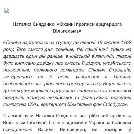
Наталка Сняданко, «
Охайні прописи ерцгерцога
Вільгельма
»
«Га
лина народилася за годину до півночі 18 серпня 1969
року. Того самого дня, точніше, тієї самої ночі, тільки на
двадцять один рік раніше, в київській в’язничній лікарні
було виписано довідку про смерть її дідуся, українського
полковника, полкового командира Січових Стрільців,
засудженого на 5 років ув’язнення в Парижі,
позбавленого австрійського громадянства у Відні, ласого
до молодих моряків і вродливих жінок клієнта паризьких
борделів, шпигуна англійської та французької розвідок,
симпатика ОУН, ерцгерцога Вільгельма фон Габсбурга
»
.
З легкої руки Наталки Сняданко австрійський архікнязь
Вільгельм Габсбур
ґ
, більше відомий в Україні за бойовим
псевдонімом Василь Вишиваний, не помирає у