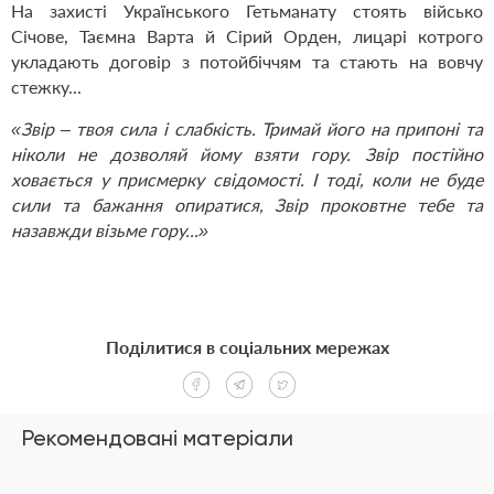
На захисті Українського Гетьманату стоять військо
Січове, Таємна Варта й Сірий Орден, лицарі котрого
укладають договір з потойбіччям та стають на вовчу
стежку...
«Звір – твоя сила і слабкість. Тримай його на припоні та
ніколи не дозволяй йому взяти гору. Звір постійно
ховається у присмерку свідомості. І тоді, коли не буде
сили та бажання опиратися, Звір проковтне тебе та
назавжди візьме гору...»
Поділитися в соціальних мережах
Рекомендовані матеріали