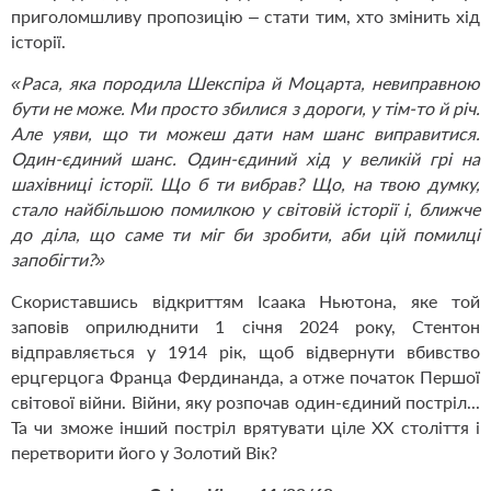
приголомшливу пропозицію – стати тим, хто змінить хід
історії.
«Раса, яка породила Шекспіра й Моцарта, невиправною
бути не може. Ми просто збилися з дороги, у тім-то й річ.
Але уяви, що ти можеш дати нам шанс виправитися.
Один-єдиний шанс. Один-єдиний хід у великій грі на
шахівниці історії. Що б ти вибрав? Що, на твою думку,
стало найбільшою помилкою у світовій історії і, ближче
до діла, що саме ти міг би зробити, аби цій помилці
запобігти?»
Скориставшись відкриттям Ісаака Ньютона, яке той
заповів оприлюднити 1 січня 2024 року, Стентон
відправляється у 1914 рік, щоб відвернути вбивство
ерцгерцога Франца Фердинанда, а отже початок Першої
світової війни. Війни, яку розпочав один-єдиний постріл...
Та чи зможе інший постріл врятувати ціле ХХ століття і
перетворити його у Золотий Вік?