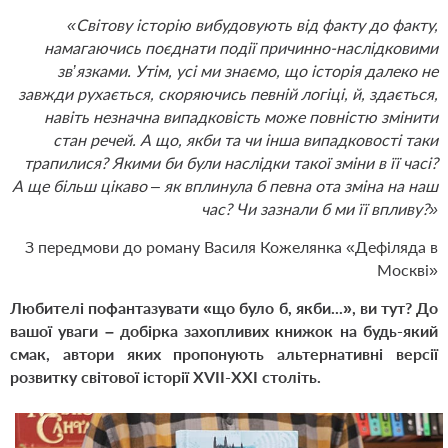
«Світову історію вибудовують від факту до факту,
намагаючись поєднати події причинно-наслідковими
зв’язками. Утім, усі ми знаємо, що історія далеко не
завжди рухається, скоряючись певній логіці, й, здається,
навіть незначна випадковість може повністю змінити
стан речей. А що, якби та чи інша випадковості таки
трапилися? Якими би були наслідки такої зміни в її часі?
А ще більш цікаво – як вплинула б певна ота зміна на наш
час? Чи зазнали б ми її впливу?»
З передмови до роману Василя Кожелянка «Дефіляда в
Москві»
Любителі пофантазувати «що було б, якби...», ви тут? До
вашої уваги – добірка захопливих книжок на будь-який
смак, автори яких пропонують альтернативні версії
розвитку світової історії XVII-XXI століть.