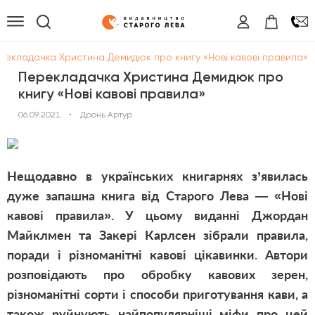
рекладачка Христина Демидюк про книгу «Нові кавові правила»
Перекладачка Христина Демидюк про
книгу «Нові кавові правила»
06.09.2021
•
Дронь Артур
Нещодавно в українських книгарнях з’явилась
дуже запашна книга від Старого Лева —
«
Нові
кавові правила
»
. У цьому виданні Джордан
Майклмен та Закері Карлсен зібрали правила,
поради і різноманітні кавові цікавинки. Автори
розповідають про обробку кавових зерен,
різноманітні сорти і способи приготування кави, а
також руйнують найпопулярніші міфи про цей