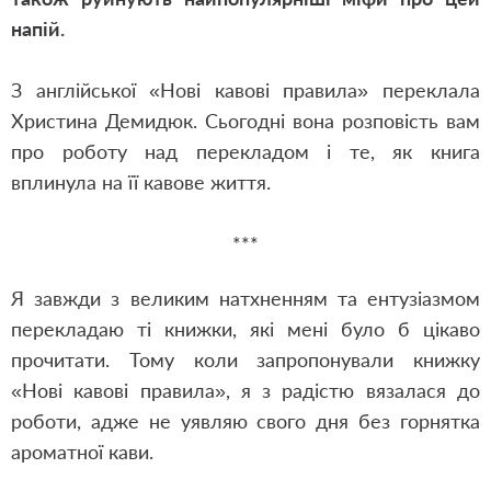
напій.
З англійської
«
Нові кавові правила
»
переклала
Христина Демидюк. Сьогодні вона розповість вам
про роботу на
д
перекладом і те, як книга
вплинула на її кавове життя.
***
Я завжди з
великим
натхненням та ентузіазмом
перекладаю ті книжки, які мені було б цікаво
прочитати. Тому коли запропонували книжку
«Нові кавові правила», я з радістю вязалася до
роботи, адже не уявляю свого дня без горнятка
ароматної кави.