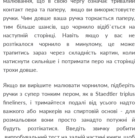
малювання, що в свою чергу означає тривалий
контакт пера та паперу, якщо ви використовуєте
ручки. Чим довше ваша ручка торкається паперу,
тим більше шансів, що чорнило відіб`ється на
наступній сторінці. Навіть якщо у вас не
розтікалося чорнило в минулому, це може
трапитись зараз через складність картин, коли
натиснути сильніше і потримати перо на сторінці
трохи довше.
Якщо ви вирішите малювати чорнилом, підберіть
ручки з супер тонким пером, як в Staedtler triplus
fineliners, і тримайтеся подалі від усього надто
важкого або маркерів на спиртовій основі - для
розмальовки вони просто занадто потужні й
будуть розтікатися. Введіть звичку робити
випробувальний тест на задній частині книги, щоб