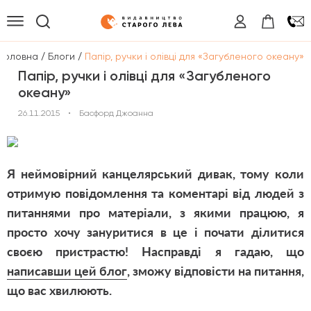
/
/
Головна
Блоги
Папір, ручки і олівці для «Загубленого океану»
Папір, ручки і олівці для «Загубленого
океану»
26.11.2015
•
Басфорд Джоанна
Я неймовірний канцелярський дивак, тому коли
отримую повідомлення та коментарі від людей з
питаннями про матеріали, з якими працюю, я
просто хочу зануритися в це і почати ділитися
своєю пристрастю! Насправді я гадаю, що
написавши цей блог
, зможу відповісти на питання,
що вас хвилюють.