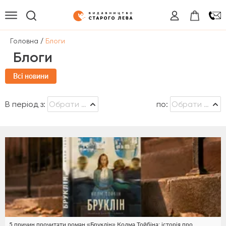
/
Головна
Блоги
Блоги
Всі новини
В період з:
по:
5 причин прочитати роман «Бруклін» Колма Тойбіна: історія про