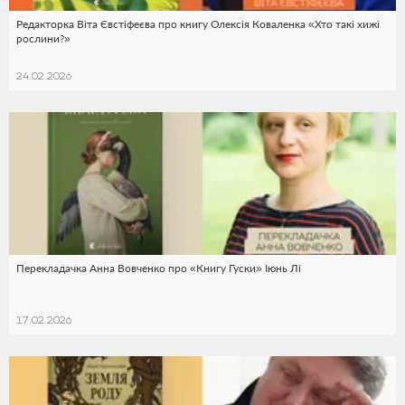
Редакторка Віта Євстіфеєва про книгу Олексія Коваленка «Хто такі хижі
рослини?»
24.02.2026
Перекладачка Анна Вовченко про «Книгу Гуски» Іюнь Лі
17.02.2026