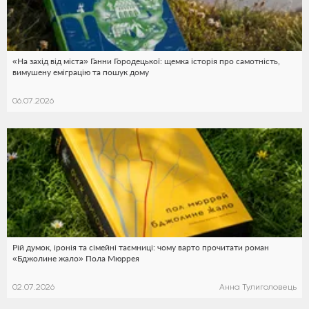
«На захід від міста» Ганни Городецької: щемка історія про самотність,
вимушену еміграцію та пошук дому
06.07.2026
Рій думок, іронія та сімейні таємниці: чому варто прочитати роман
«Бджолине жало» Пола Мюррея
02.07.2026
Анна Тулиголовець