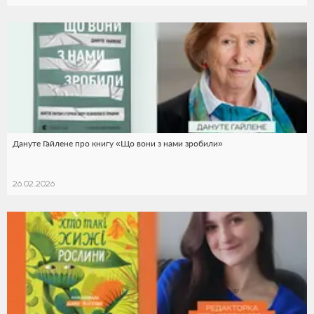
Дануте Гайлене про книгу «Що вони з нами зробили»
26.02.2026