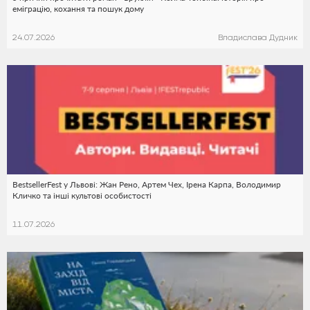
еміграцію, кохання та пошук дому
24.07.2026
Владислава Дудник
BestsellerFest у Львові: Жан Рено, Артем Чех, Ірена Карпа, Володимир
Кличко та інші культові особистості
11.07.2026