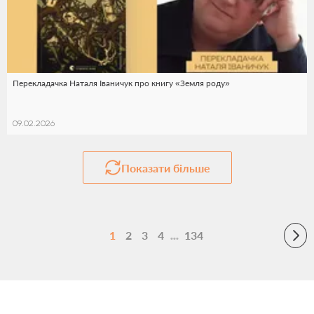
Перекладачка Наталя Іваничук про книгу «Земля роду»
09.02.2026
Показати більше
1
2
3
4
134
•••