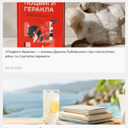
«Подвиги Геракла» — книжка Данила Лубківського про геополітику,
війну та стратегію перемоги
29.06.2026