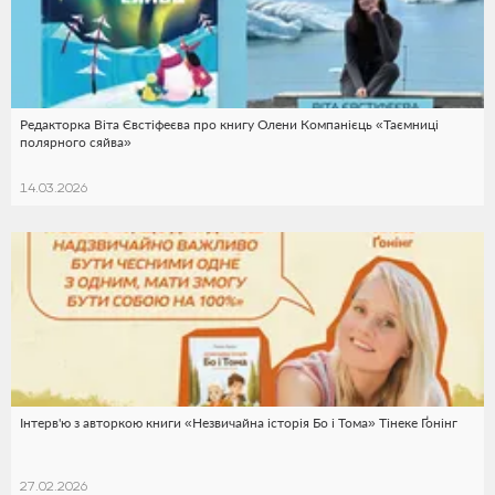
Редакторка Віта Євстіфеєва про книгу Олени Компанієць «Таємниці
полярного сяйва»
14.03.2026
Інтерв'ю з авторкою книги «Незвичайна історія Бо і Тома» Тінеке Ґонінг
27.02.2026