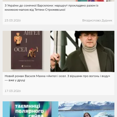
З України до сонячної Барселони: маршрут прокладено разом із
книжкою-мапою від Тетяни Стрижевської
23.03.2026
Владислава Дудник
Новий роман Василя Махна «Ангел і осел. З віршами про вогонь і воду»
— вже у друці
17.03.2026