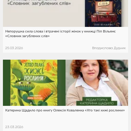
Непорушна сила слова і втрачені історії жінок у книжці Піп Вільямс
«Словник загублених слів»
25.03.2026
Владислава Дудник
Катерина Щадило про книгу Олексія Коваленка «Хто такі хижі рослини»
23.03.2026