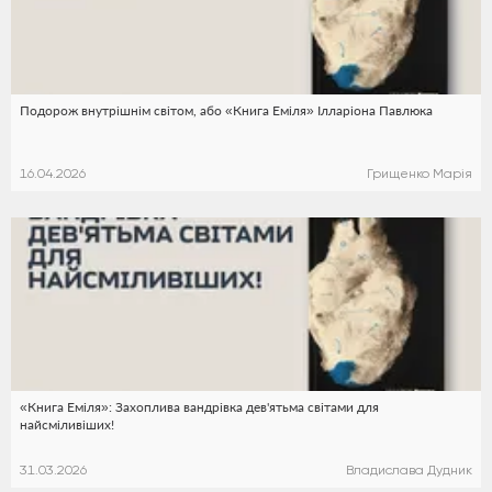
Подорож внутрішнім світом, або «Книга Еміля» Ілларіона Павлюка
16.04.2026
Грищенко Марія
«Книга Еміля»: Захоплива вандрівка дев'ятьма світами для
найсміливіших!
31.03.2026
Владислава Дудник