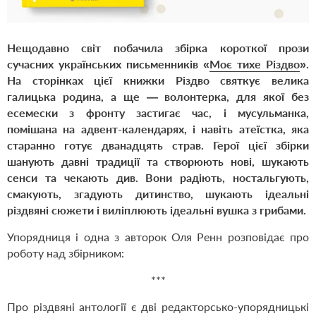
Нещодавно світ побачила збірка короткої прози
сучасних українських письменників «
Моє тихе Різдво
».
На сторінках цієї книжки Різдво святкує велика
галицька родина, а ще — волонтерка, для якої без
есемески з фронту застигає час, і мусульманка,
помішана на адвент-календарях, і навіть атеїстка, яка
старанно готує дванадцять страв. Герої цієї збірки
шанують давні традиції та створюють нові, шукають
сенси та чекають див. Вони радіють, ностальгують,
смакують, згадують дитинство, шукають ідеальні
різдвяні сюжети і виліплюють ідеальні вушка з грибами.
Упорядниця і одна з авторок Оля Ренн розповідає про
роботу над збірником:
***
Про різдвяні антології є дві редакторсько-упорядницькі