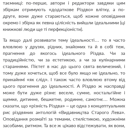
таємниці: по-перше, автори і редактори завдяки цим
збіркам отримують «додаткове Різдво» влітку, а по-
друге, вони дуже стараються, щоб кожне оповідання
окремо і збірка як певна цілісність вийшли ідеальними (ці
книжкові люди ще ті перфекціоністи).
Та якщо далі розвивати тему ідеальності… то я часто
вловлюю у друзях, рідних, знайомих та й в собі теж,
прагнення до якогось ідеального Різдва. Чи за
традиційністю, чи за естетикою, а чи за кулінарними
стараннями. Пієтет в нас до цього свята величезний, і
тому дуже хочеться, щоб все було якщо не ідеально, то
принайнмі «як слід». І також часто вловлюю втому від
цього прагнення до ідеальності. А Різдво ж насправді
може бути дуже різне: веселе, сумне, ностальгійне і
щемке, дитинне, бешкетне, родинне, самотнє… Можна
сказати, що «різність Різдва» – це одна з концептуальних
рис різдвяних антологій «Видавництва Старого Лева».
Оповідання розмаїті за темами, стилістикою, художніми
засобами, ритмом. Та все ж цікаво відстежувати, як вони,