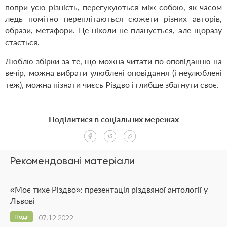
попри усю різність, перегукуються між собою, як часом
ледь помітно переплітаються сюжети різних авторів,
образи, метафори. Це ніколи не планується, але щоразу
стається.
Люблю збірки за те, що можна читати по оповіданню на
вечір, можна вибрати улюблені оповідання (і неулюблені
теж), можна пізнати чиєсь Різдво і глибше збагнути своє.
Поділитися в соціальних мережах
Рекомендовані матеріали
«Моє тихе Різдво»: презентація різдвяної антології у
Львові
Події
07.12.2022