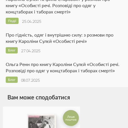
книгу «Особисті речі. Розповіді про одяг у
концтаборах і таборах смерті»
Події
25.04.2025
Про гідність, одяг і внутрішню силу: з розмови про
книгу Кароліни Сулєй «Особисті речі»
Блог
27.04.2025
Ольга Ренн про книгу Кароліни Сулєй «Особисті речі.
Розповіді про одяг у концтаборах і таборах смерті»
Блог
08.07.2025
Вам може сподобатися
Лише
поштою