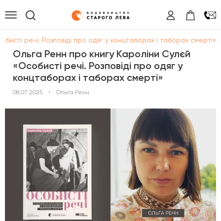
бисті речі. Розповіді про одяг у концтаборах і таборах смерті»
Ольга Ренн про книгу Кароліни Сулєй
«Особисті речі. Розповіді про одяг у
концтаборах і таборах смерті»
08.07.2025
•
Ольга Ренн