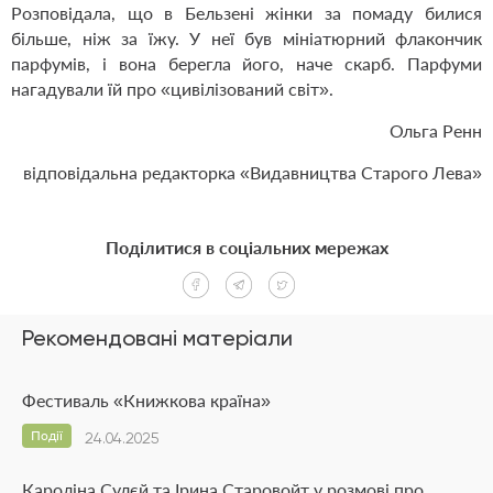
Розповідала, що в Бельзені жінки за помаду билися
більше, ніж за їжу. У неї був мініатюрний флакончик
парфумів, і вона берегла його, наче скарб. Парфуми
нагадували їй про «цивілізований світ».
Ольга Ренн
відповідальна редакторка «Видавництва Старого Лева»
Поділитися в соціальних мережах
Рекомендовані матеріали
Фестиваль «Книжкова країна»
Події
24.04.2025
Кароліна Сулєй та Ірина Старовойт у розмові про