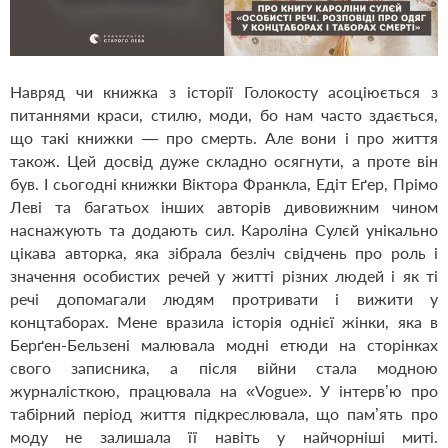
Навряд чи книжка з історії Голокосту асоціюється з
питаннями краси, стилю, моди, бо нам часто здається,
що такі книжки — про смерть. Але вони і про життя
також. Цей досвід дуже складно осягнути, а проте він
був. І сьогодні книжки Віктора Франкла, Едіт Еґер, Прімо
Леві та багатьох інших авторів дивовижним чином
наснажують та додають сил. Кароліна Сулєй унікально
цікава авторка, яка зібрала безліч свідчень про роль і
значення особистих речей у житті різних людей і як ті
речі допомагали людям протривати і вижити у
концтаборах. Мене вразила історія однієї жінки, яка в
Берґен-Бельзені малювала модні етюди на сторінках
свого записника, а після війни стала модною
журналісткою, працювала на «Vogue». У інтерв’ю про
табірний період життя підкреслювала, що пам’ять про
моду не залишала її навіть у найчорніші миті.