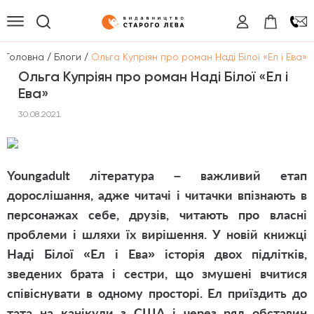
/
/
Головна
Блоги
Ольга Купріян про роман Наді Білої «Ел і Ева»
Ольга Купріян про роман Наді Білої «Ел і
Ева»
30.08.2021
Young
adult
література – важливий етап
дорослішання, адже читачі і читачки впізнають в
персонажах себе, друзів, читають про власні
проблеми і шляхи їх вирішення. У новій книжці
Наді Білої «Ел і Ева» історія двох підлітків,
зведених брата і сестри, що змушені вчитися
співіснувати в одному просторі. Ел приїздить до
тата на канікули з США і через ряд обставин