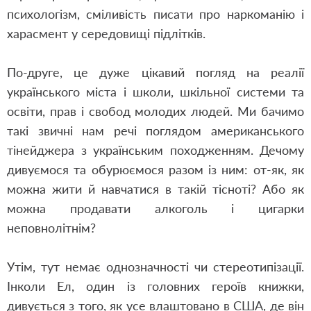
психологізм, сміливість писати про наркоманію і
харасмент у середовищі підлітків.
По-друге, це дуже цікавий погляд на реалії
українського міста і школи, шкільної системи та
освіти, прав і свобод молодих людей. Ми бачимо
такі звичні нам речі поглядом американського
тінейджера з українським походженням. Дечому
дивуємося та обурюємося разом із ним: от-як, як
можна жити й навчатися в такій тісноті? Або як
можна продавати алкоголь і цигарки
неповнолітнім?
Утім, тут немає однозначності чи стереотипізації.
Інколи Ел, один із головних героїв книжки,
дивується з того, як усе влаштовано в США, де він