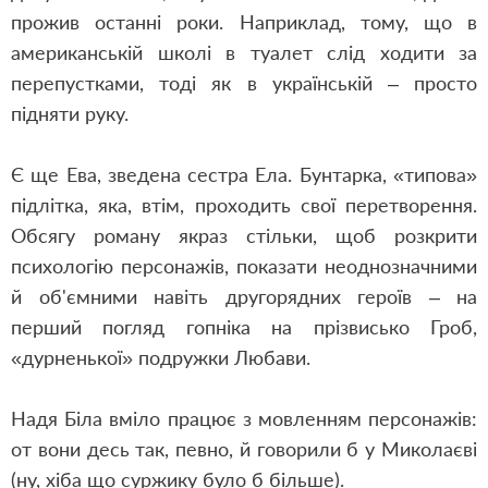
прожив останні роки. Наприклад, тому, що в
американській школі в туалет слід ходити за
перепустками, тоді як в українській – просто
підняти руку.
Є ще Ева, зведена сестра Ела. Бунтарка, «типова»
підлітка, яка, втім, проходить свої перетворення.
Обсягу роману якраз стільки, щоб розкрити
психологію персонажів, показати неоднозначними
й об'ємними навіть другорядних героїв – на
перший погляд гопніка на прізвисько Гроб,
«дурненької» подружки Любави.
Надя Біла вміло працює з мовленням персонажів:
от вони десь так, певно, й говорили б у Миколаєві
(ну, хіба що суржику було б більше).