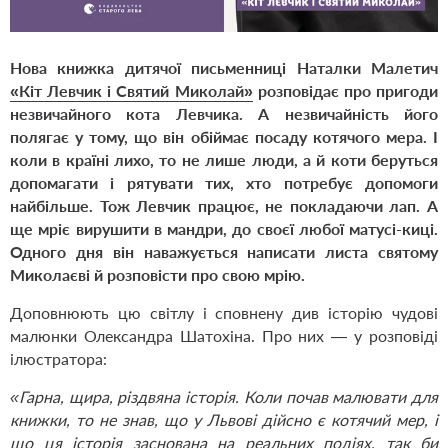
Нова книжка дитячої письменниці Наталки Малетич
«Кіт Левчик і Святий Миколай»
розповідає про пригоди
незвичайного кота Левчика. А незвичайність його
полягає у тому, що він обіймає посаду котячого мера. І
коли в країні лихо, то не лише люди, а й коти беруться
допомагати і рятувати тих, хто потребує допомоги
найбільше. Тож Левчик працює, не покладаючи лап. А
ще мріє вирушити в мандри, до своєї любої матусі-киці.
Одного дня він наважується написати листа святому
Миколаєві й розповісти про свою мрію.
Доповнюють цю світлу і сповнену див історію чудові
малюнки Олександра Шатохіна. Про них — у розповіді
ілюстратора:
«Гарна, щира, різдвяна історія. Коли почав малювати для
книжки, то не знав, що у Львові дійсно є котячий мер, і
що ця історія заснована на реальних подіях, так би