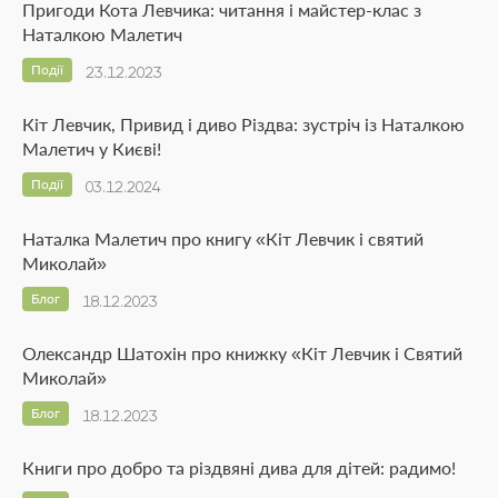
Пригоди Кота Левчика: читання і майстер-клас з
Наталкою Малетич
Події
23.12.2023
Кіт Левчик, Привид і диво Різдва: зустріч із Наталкою
Малетич у Києві!
Події
03.12.2024
Наталка Малетич про книгу «Кіт Левчик і святий
Миколай»
Блог
18.12.2023
Олександр Шатохін про книжку «Кіт Левчик і Святий
Миколай»
Блог
18.12.2023
Книги про добро та різдвяні дива для дітей: радимо!