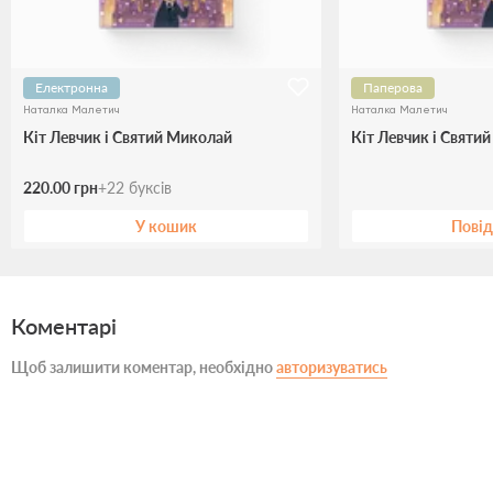
Електронна
Паперова
Наталка Малетич
Наталка Малетич
Кіт Левчик і Святий Миколай
Кіт Левчик і Святи
220.00 грн
+
22
буксів
У кошик
Пові
Коментарі
Щоб залишити коментар, необхідно
авторизуватись