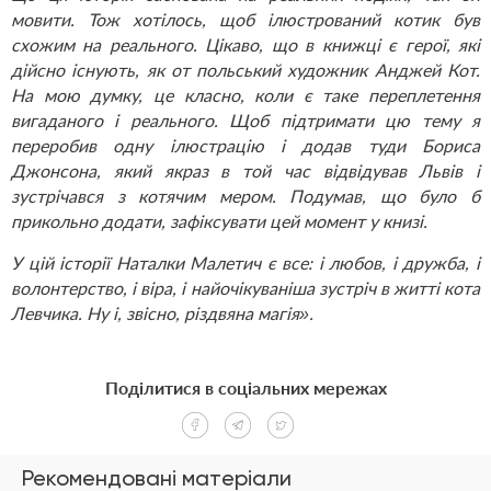
мовити. Тож хотілось, щоб ілюстрований котик був
схожим на реального. Цікаво, що в книжці є герої, які
дійсно існують, як от польський художник Анджей Кот.
На мою думку, це класно, коли є таке переплетення
вигаданого і реального. Щоб підтримати цю тему я
переробив одну ілюстрацію і додав туди Бориса
Джонсона, який якраз в той час відвідував Львів і
зустрічався з котячим мером. Подумав, що було б
прикольно додати, зафіксувати цей момент у книзі.
У цій історії Наталки Малетич є все: і любов, і дружба, і
волонтерство, і віра, і найочікуваніша зустріч в житті кота
Левчика. Ну і, звісно, різдвяна магія».
Поділитися в соціальних мережах
Рекомендовані матеріали