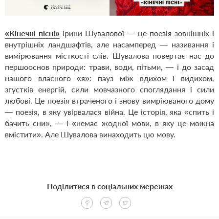
«Кінечні пісні»
Ірини Шувалової — це поезія зовнішніх і
внутрішніх ландшафтів, але насамперед — називання і
вимірювання місткості слів. Шувалова повертає нас до
першооснов природи: трави, води, пітьми, — і до засад
нашого власного «я»: пауз між вдихом і видихом,
згустків енергій, сили мовчазного споглядання і сили
любові. Це поезія втраченого і знову вимріюваного дому
— поезія, в яку увірвалася війна. Це історія, яка «спить і
бачить сни», — і «немає жодної мови, в яку це можна
вмістити». Але Шувалова винаходить цю мову.
Поділитися в соціальних мережах