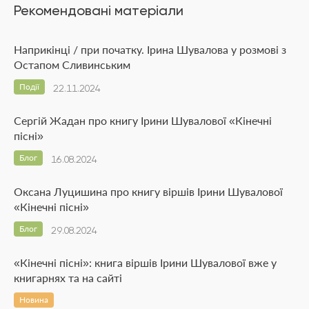
Рекомендовані матеріали
Наприкінці / при початку. Ірина Шувалова у розмові з
Остапом Сливинським
Події
22.11.2024
Сергій Жадан про книгу Ірини Шувалової «Кінечні
пісні»
Блог
16.08.2024
Оксана Луцишина про книгу віршів Ірини Шувалової
«Кінечні пісні»
Блог
29.08.2024
«Кінечні пісні»: книга віршів Ірини Шувалової вже у
книгарнях та на сайті
Новина