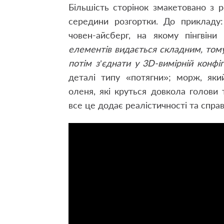
Більшість сторінок змакетовано з 
середини розгортки. До прикладу:
човен-айсберг, на якому пінгвіни
елементів видається складним, том
потім з’єднати у 3D-вимірній конфіг
деталі типу «потягни»; морж, яки
оленя, які круться довкола голови
все це додає реалістичності та спр