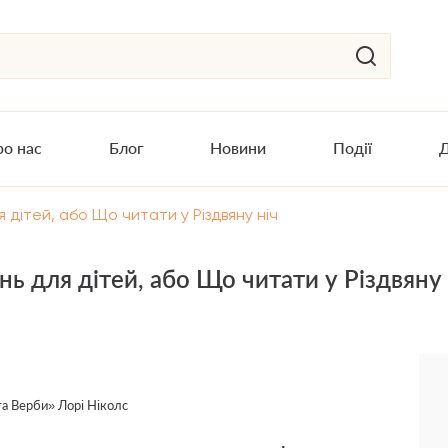
о нас
Блог
Новини
Події
Д
 дітей, або Що читати у Різдвяну ніч
ь для дітей, або Що читати у Різдвяну 
та Верби» Лорі Ніколс