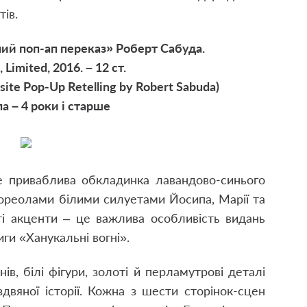
тів.
ний поп-ап переказ» Роберт Сабуда.
 Limited, 2016. – 12 ст.
isite Pop-Up Retelling by Robert Sabuda)
па – 4 роки і старше
е приваблива обкладинка лавандово-синього
ореолами білими силуетами Йосипа, Марії та
оті акценти – це важлива особливість видань
иги «Ханукальні вогні».
в, білі фігури, золоті й перламутрові деталі
здвяної історії. Кожна з шести сторінок-сцен