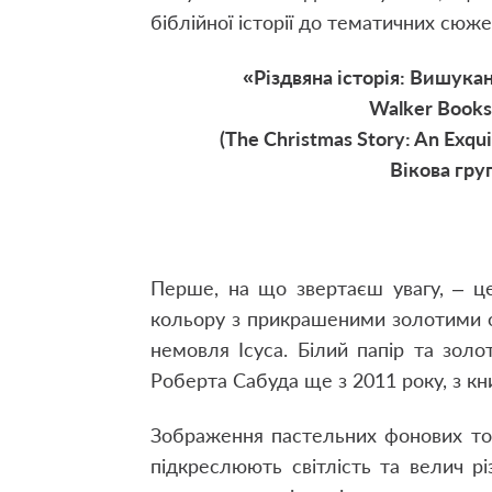
біблійної історії до тематичних сюже
«Різдвяна історія: Вишука
Walker Books,
(The Christmas Story: An Exqu
Вікова гру
Перше, на що звертаєш увагу, – ц
кольору з прикрашеними золотими 
немовля Ісуса. Білий папір та зол
Роберта Сабуда ще з 2011 року, з кн
Зображення пастельних фонових тоні
підкреслюють світлість та велич рі