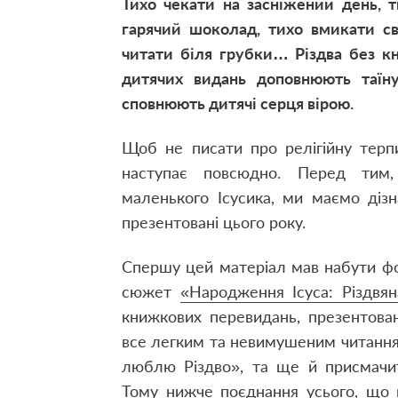
Тихо
чекати на засніжений день, т
гарячий шоколад, тихо вмикати св
читати біля грубки… Різдва без к
дитячих видань доповнюють таїну 
сповнюють дитячі серця вірою.
Щоб не писати про релігійну терпи
наступає повсюдно. Перед тим,
маленького Ісусика, ми маємо дізн
презентовані цього року.
Спершу цей матеріал мав набути фо
сюжет
«Народження Ісуса: Різдвя
книжкових перевидань, презентован
все легким та невимушеним читання
люблю Різдво»
, та ще й присмачи
Тому нижче поєднання усього, що м