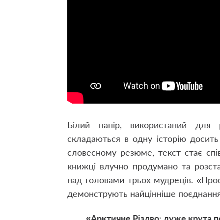
Білий папір, використаний для 
складаються в одну історію досить
словесному резюме, текст стає спі
книжці влучно продумано та розстав
над головами трьох мудреців. «Прос
демонструють найцінніше поєднання
«Арктичне Різдво: дуже крута 