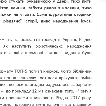
ихо стукати рукавичкою у двері, тихо пити
ітло ялинки, забути рядок з колядки, тихо
нижки не уявити. Саме шурхотливі сторінки
різдвяної історії, диво народження Ісуса,
мість та розмаїття громад в Україні, Різдво
 як наступить християнське народження
атися, які англомовні святкові видання були
рмату ТОП-5 поп-ап книжок, як-то біблійний
на поп-ап книжка»
; хотілося врахувати зміни
их цієї осені; згодом задумалось забарвити
м, до прикладу 12-ма ознаками того,
«Чому я
ти принадами книжкового Різдва 2017 року.
огло потрапити мені на очі – від різдвяно-