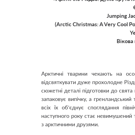
Jumping Jac
(Arctic Christmas: A Very Cool 
Y
Вікова 
Арктичні тварини чекають на ос
відсвяткувати дуже прохолодне Різд
сюжетні деталі підготовки до свята
запаковує випічку, а гренландськи
всіх їх об’єднує споглядання півні
наступного року стає невимушений 
з арктичними друзями.