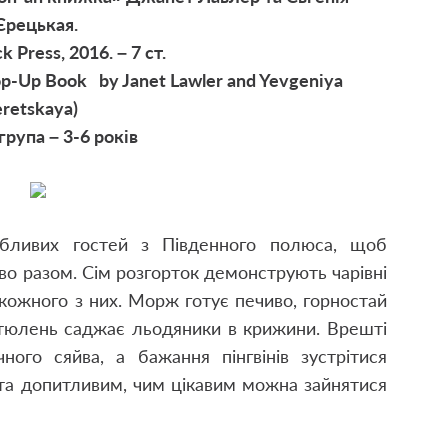
Єрецькая.
k Press, 2016. – 7 ст.
Pop-Up Book by Janet Lawler and Yevgeniya
eretskaya)
група – 3-6 років
обливих гостей з Південного полюса, щоб
во разом. Сім розгорток демонструють чарівні
 кожного з них. Морж готує печиво, горностай
й тюлень саджає льодяники в крижини. Врешті
чного сяйва, а бажання пінгвінів зустрітися
та допитливим, чим цікавим можна зайнятися