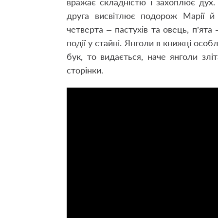
вражає складністю і захоплює дух
друга висвітлює подорож Марії й
четверта – пастухів та овець, п’ята
події у стайні. Янголи в книжці осо
бук, то видається, наче янголи зл
сторінки.