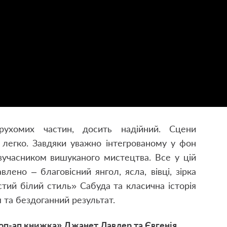
рухомих частин, досить надійний. Сцени
 легко. Завдяки уважно інтегрованому у фон
вучасником вишуканого мистецтва. Все у цій
лено – благовісний янгол, ясла, вівці, зірка
тий білий стиль» Сабуда та класична історія
 та бездоганний результат.
поп-ап книжка» Джанет Лавлер та Євгенія