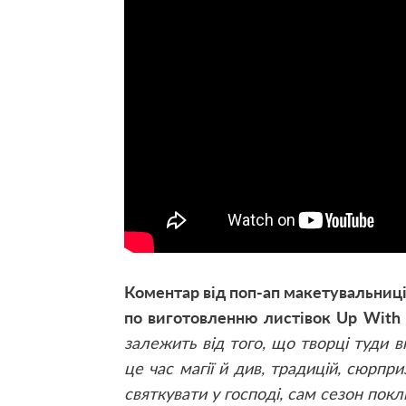
Коментар від поп-ап макетувальниці 
по виготовленню листівок Up With 
залежить від того, що творці туди 
це час магії й див, традицій, сюрпри
святкувати у господі, сам сезон покл