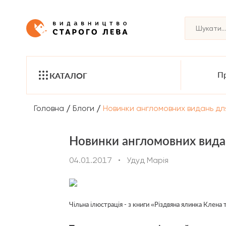
Пр
КАТАЛОГ
/
/
Головна
Блоги
Новинки англомовних видань для
Новинки англомовних видан
04.01.2017
•
Удуд Марія
Чільна ілюстрація - з книги «Різдвяна ялинка Клена 