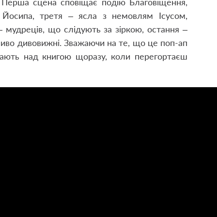
. Перша сцена сповіщає подію Благовіщення,
 Йосипа, третя – ясла з немовлям Ісусом,
 – мудреців, що слідують за зіркою, остання –
бливо дивовижні. Зважаючи на те, що це поп-ап
ітають над книгою щоразу, коли перегортаєш