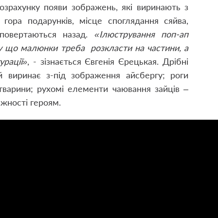
розрахунку появи зображень, які виринають з
 гора подарунків, місце споглядання сяйва,
 повертаються назад.
«Ілюстрування поп-ап
у що малюнки треба розкласти на частини, а
урації»
, - зізнається Євгенія Єрецькая. Дрібні
й виринає з-під зображення айсбергу; роги
 тварини; рухомі елементи чаювання зайців –
авжності героям.