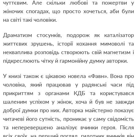
чуттєвим. Але скільки любові та пожертви у
жіночих спогадах, що просто хочеться, аби були
на світі такі чоловіки.
Драматизм стосунків, подорож як каталізатор
життєвих зрушень, історії кохання мимоволі та
некваплива розповідь створюють свій магнетизм і
підкреслюють чітку й гармонійну думку авторки.
У книзі також є цікавою новела «Фавн». Вона про
чоловіка, який працював у радянські часи під
прикриттям з органами КДБ та користувався
шаленим успіхом у жінок, хоча й був не завжди
доброї думки про них. Авторка майстерно показує
читачеві його сутність, проникає у саму свідомість
та неперевершено аналізує вчинки героя. Після
всіх своїх, на перший погляд, гидотних вчинків він