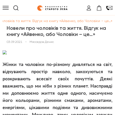
оловіків та життя. Відгук на книгу «Айвенко, або Чоловіки – це…»
Новели про чоловіків та життя. Відгук на
книгу «Айвенко, або Чоловіки – це…»
03.09.2021
•
Мясоєдов Денис
Жінки та чоловіки по-різному дивляться на світ,
відчувають простір навколо, закохуються та
розкривають всесвіт своїх почуттів. Деякі
вважають, що ми ніби з різних планет. Насправді
ми доповнюємо життя одне одного, насичуємо
його кольорами, різними смаками, ароматами,
енергіями, цікавими подіями та дивовижними
моментами. Можливо, тому чоловікам завжди