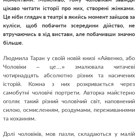
цікаво читати історії про них, створені жінками.
Це ніби глядач в театрі в якийсь момент зайшов за
куліси, щоб побачити зсередини дійство, не
втручаючись в хід вистави, але побачивши значно
більше.
Людмила Таран у своїй новій книзі «Айвенко, або
Чоловіки – це…» змалювала читачеві
чотирнадцять абсолютно різних та насичених
історій. Кожна з них розкривається через
самобутні чоловічі портрети. Авторка майстерно
оголяє такий різний чоловічий світ, наповнений
силою, осмисленням, роздумами, переживаннями
та коханням.
Долі чоловіків, мов пазли, складаються у малій