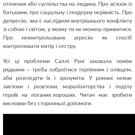
оточення або суспільства на людину. Про зв’язок із
батьками, про соціальну і гендерну нерівність. Про
депресію, яка є наслідком внутрішнього конфлікту
зі собою і світом, у якому ти не можеш прижитися.
Про неконтрольовану агресію як спосіб
контролювати матір і сестру.
Усі ці проблеми Саллі Руні заховала поміж
рядками – треба озброїтися терпінням і олівцем,
аби розгледіти їх і зрозуміти. У романі немає
зав’язки і розв’язки, моралізаторства і поділу
героїв на поганих-хороших. Читач має зробити
висновки без сторонньої допомоги.