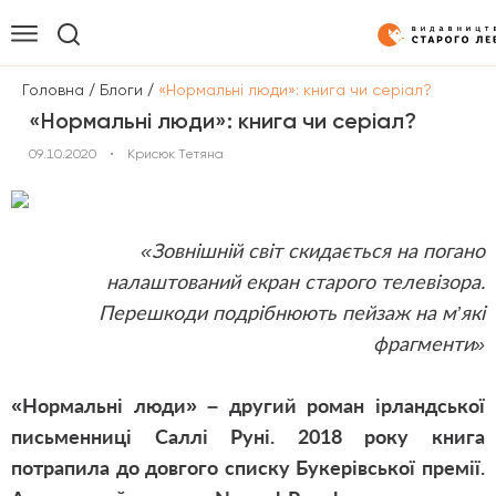
/
/
Головна
Блоги
«Нормальні люди»: книга чи серіал?
«Нормальні люди»: книга чи серіал?
09.10.2020
•
Крисюк Тетяна
«Зовнішній світ скидається на погано
налаштований екран старого телевізора.
Перешкоди подрібнюють пейзаж на м’які
фрагменти»
«Нормальні люди
»
– другий роман ірландської
письменниці Саллі Руні. 2018 року книга
потрапила до довгого списку Букерівської премії.