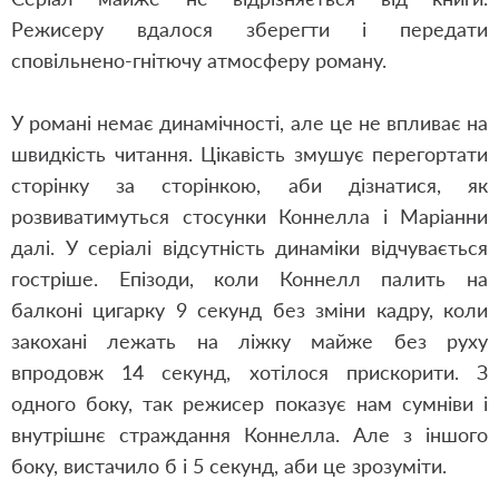
Режисеру вдалося зберегти і передати
сповільнено-гнітючу атмосферу роману.
У романі немає динамічності, але це не впливає на
швидкість читання. Цікавість змушує перегортати
сторінку за сторінкою, аби дізнатися, як
розвиватимуться стосунки Коннелла і Маріанни
далі. У серіалі відсутність динаміки відчувається
гостріше. Епізоди, коли Коннелл палить на
балконі цигарку 9 секунд без зміни кадру, коли
закохані лежать на ліжку майже без руху
впродовж 14 секунд, хотілося прискорити. З
одного боку, так режисер показує нам сумніви і
внутрішнє страждання Коннелла. Але з іншого
боку, вистачило б і 5 секунд, аби це зрозуміти.