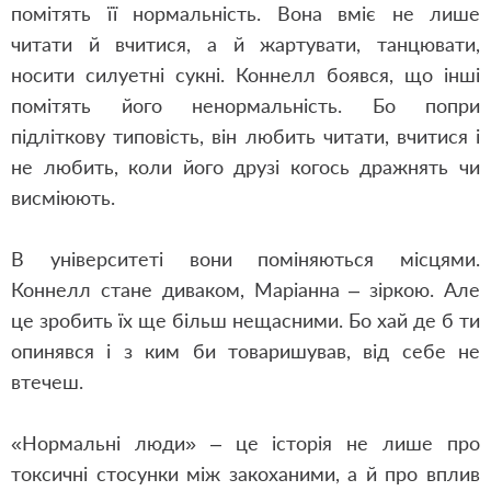
помітять її нормальність. Вона вміє не лише
читати й вчитися, а й жартувати, танцювати,
носити силуетні сукні. Коннелл боявся, що інші
помітять його ненормальність. Бо попри
підліткову типовість, він любить читати, вчитися і
не любить, коли його друзі когось дражнять чи
висміюють.
В університеті вони поміняються місцями.
Коннелл стане диваком, Маріанна – зіркою. Але
це зробить їх ще більш нещасними. Бо хай де б ти
опинявся і з ким би товаришував, від себе не
втечеш.
«Нормальні люди» – це історія не лише про
токсичні стосунки між закоханими, а й про вплив