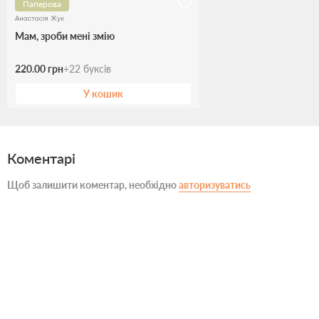
Паперова
Анастасія Жук
Мам, зроби мені змію
220.00 грн
+
22
буксів
У кошик
Коментарі
Щоб залишити коментар, необхідно
авторизуватись