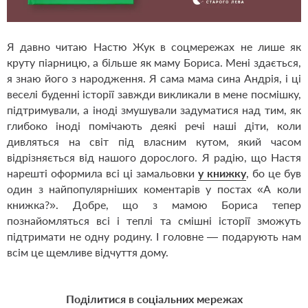
Я давно читаю Настю Жук в соцмережах не лише як
круту піарницю, а більше як маму Бориса. Мені здається,
я знаю його з народження. Я сама мама сина Андрія, і ці
веселі буденні історії завжди викликали в мене посмішку,
підтримували, а іноді змушували задуматися над тим, як
глибоко іноді помічають деякі речі наші діти, коли
дивляться на світ під власним кутом, який часом
відрізняється від нашого дорослого. Я радію, що Настя
нарешті оформила всі ці замальовки
у книжку
, бо це був
один з найпопулярніших коментарів у постах «А коли
книжка?». Добре, що з мамою Бориса тепер
познайомляться всі і теплі та смішні історії зможуть
підтримати не одну родину. І головне — подарують нам
всім це щемливе відчуття дому.
Поділитися в соціальних мережах