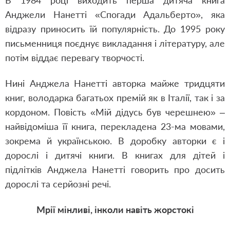
В 1984 році виходить перша дитяча книга
Анджели Нанетті «Спогади Адальберто», яка
відразу приносить їй популярність. До 1995 року
письменниця поєднує викладання і літературу, але
потім віддає перевагу творчості.
Нині Анджела Нанетті авторка майже тридцяти
книг, володарка багатьох премій як в Італії, так і за
кордоном. Повість «Мій дідусь був черешнею» –
найвідоміша її книга, перекладена 23-ма мовами,
зокрема й українською. В доробку авторки є і
дорослі і дитячі книги. В книгах для дітей і
підлітків Анджела Нанетті говорить про досить
дорослі та серйозні речі.
Мрії мінливі, інколи навіть жорстокі