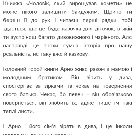
Книжка «Чоловік, який вирощував комети» не
може нікого залишити байдужим. Щойно ти
береш її до рук і читаєш перші рядки, тобі
здається, що це буде казочка для діточок, в якій
ти зустрінеш багато дивовижного і чарівного. Але
насправді це трохи сумна історія про нашу
реальність, не таку вже й казкову.
Головний герой книги Арно живе разом з мамою і
молодшим братиком. Він вірить у дива,
спостерігає за зірками та чекає на повернення
свого батька. Чекає, бо певен – він обов’язково
повернеться, він любить їх, адже пише їм такі
теплі листи.
І Арно і його сім’я вірять в дива, і це інколи
приносить їм неприємності.