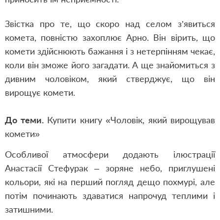
Звістка про те, що скоро над селом з’явиться
комета, повністю захоплює Арно. Він вірить, що
комети здійснюють бажання і з нетерпінням чекає,
коли він зможе його загадати. А ще знайомиться з
дивним чоловіком, який стверджує, що він
вирощує комети.
До теми.
Купити книгу «Чоловік, який вирощував
комети»
Особливої атмосфери додають ілюстрації
Анастасії Стефурак – зоряне небо, приглушені
кольори, які на перший погляд дещо похмурі, але
потім починають здаватися напрочуд теплими і
затишними.