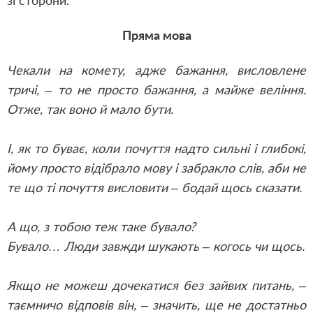
зі сторони.
Пряма мова
Чекали на комету, адже бажання, висловлене
тричі, – то не просто бажання, а майже веління.
Отже, так воно й мало бути.
І, як то буває, коли почуття надто сильні і глибокі,
йому просто відібрало мову і забракло слів, аби не
те що ті почуття висловити – бодай щось сказати.
А що, з тобою теж таке бувало?
Бувало… Люди завжди шукають – когось чи щось.
Якщо не можеш дочекатися без зайвих питань, –
таємничо відповів він, – значить, ще не достатньо