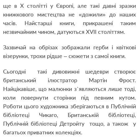
ще в Х столітті у Європі, але такі давні зразки
книжкового мистецтва не «дожили» до наших
часів. Найстарші книги, прикрашені таким
незвичайним чином, датуються ХVII століттям.
Зазвичай на обрізах зображали герби і квіткові
візерунки, трохи рідше – сюжети з самої книги.
Сьогодні такі дивовижні шедеври створює
британський ілюстратор Мартін Фрост.
Найцікавіше, що малюнки з`являються лише тоді,
коли повернути сторінки під певним кутом.
Роботи цього художника зберігаються в Публічній
бібліотеці Чикаго, Британській бібліотеці,
Публічній бібліотеці Детройту тощо, а також у
багатьох приватних колекціях.