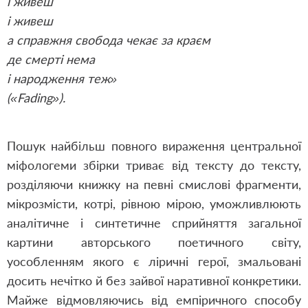
і живеш
і живеш
а справжня свобода чекає за краєм
де смерті нема
і народження теж»
(«Fading»).
Пошук найбільш повного вираження центральної
міфологеми збірки триває від тексту до тексту,
розділяючи книжку на певні смислові фрагменти,
мікрозмісти, котрі, рівною мірою, уможливлюють
аналітичне і синтетичне сприйняття загальної
картини авторського поетичного світу,
уособленням якого є ліричні герої, змальовані
досить нечітко й без зайвої наративної конкретики.
Майже відмовляючись від емпіричного способу