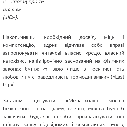
я – спогад про те
що я є»
(«ІD»).
Накопичивши необхідний досвід, міць і
компетенцію, Іздрик відчуває себе вправі
запропонувати читачеві власне кредо, власний
катехізис, напів-іронічно заснований на фізичних
законах буття: «я вірю лише в нескінченність
любові / і у справедливість термодинаміки» («Last
trip»).
Загалом, цитувати «Меланхолії» можна
безкінечно – і на цьому, врешті, можна було б
закінчити будь-які спроби проаналізувати цю
щільну канву підсвідомих і осмислених сенсів,