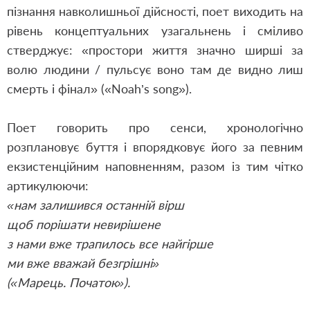
пізнання навколишньої дійсності, поет виходить на
рівень концептуальних узагальнень і сміливо
стверджує: «простори життя значно ширші за
волю людини / пульсує воно там де видно лиш
смерть і фінал» («Noah’s song»).
Поет говорить про сенси, хронологічно
розплановує буття і впорядковує його за певним
екзистенційним наповненням, разом із тим чітко
артикулюючи:
«нам залишився останній вірш
щоб порішати невирішене
з нами вже трапилось все найгірше
ми вже вважай безгрішні»
(«Марець. Початок»).