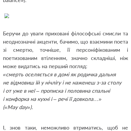
balance»).
Беручи до уваги приховані філософські смисли та
неоднозначні акценти, бачимо, що взаємини поета
зі смертю, точніше, її персоніфікованим і
поетизованим втіленням, значно складніші, ніж
може видатись на перший погляд:
«смерть оселяється в домі як родичка дальня
не відмовиш їй у нічлігу і не наженеш з-за столу
і от уже в неї – прописка і половина спальні
і конфорка на кухні і – речі її довкола…»
(«May day»).
І, знов таки, неможливо втриматись, щоб не