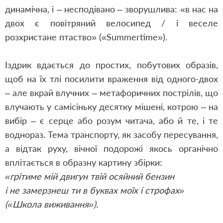
динамічна, і – несподівано – зворушлива: «в нас на
двох є повітряний велосипед / і веселе
розхристане птаство» («Summertime»).
Іздрик вдається до простих, побутових образів,
щоб на їх тлі посилити враження від одного-двох
– але вкрай влучних – метафоричних пострілів, що
влучають у самісіньку десятку мішені, котрою – на
вибір – є серце або розум читача, або й те, і те
воднораз. Тема транспорту, як засобу пересування,
а відтак руху, вічної подорожі якось органічно
вплітається в образну картину збірки:
«грітиме мій двигун твій осяйний бензин
і не замерзнеш ти в буквах моїх і строфах»
(«Школа виживання»).