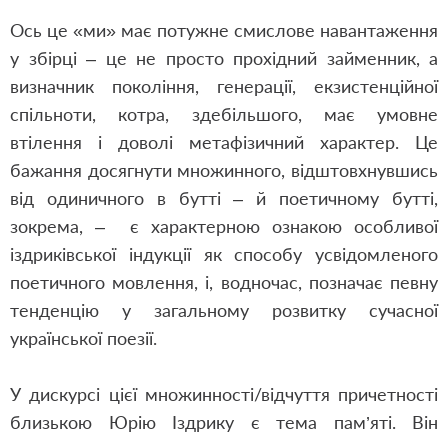
Ось це «ми» має потужне смислове навантаження
у збірці – це не просто прохідний займенник, а
визначник покоління, генерації, екзистенційної
спільноти, котра, здебільшого, має умовне
втілення і доволі метафізичний характер. Це
бажання досягнути множинного, відштовхнувшись
від одиничного в бутті – й поетичному бутті,
зокрема, – є характерною ознакою особливої
іздриківської індукції як способу усвідомленого
поетичного мовлення, і, водночас, позначає певну
тенденцію у загальному розвитку сучасної
української поезії.
У дискурсі цієї множинності/відчуття причетності
близькою Юрію Іздрику є тема пам’яті. Він