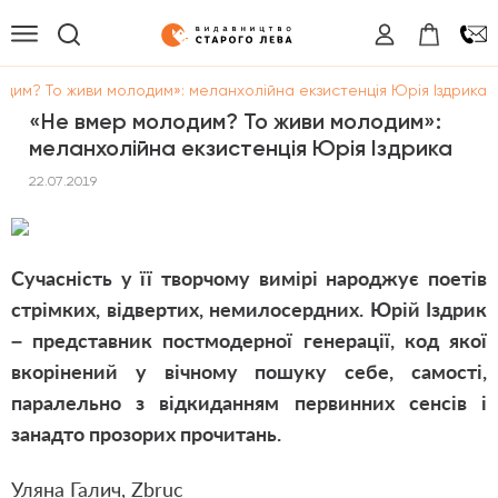
дим? То живи молодим»: меланхолійна екзистенція Юрія Іздрика
«Не вмер молодим? То живи молодим»:
меланхолійна екзистенція Юрія Іздрика
22.07.2019
Сучасність у її творчому вимірі народжує поетів
стрімких, відвертих, немилосердних. Юрій Іздрик
– представник постмодерної генерації, код якої
вкорінений у вічному пошуку себе, самості,
паралельно з відкиданням первинних сенсів і
занадто прозорих прочитань.
Уляна Галич,
Zbruс