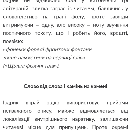
Іздрик не відмовляє собі у витонченій грі
алітерацій, злегка заграє із читачем, бавлячись у
словоплетиво на грані фолу, проте завжди
витримуючи – одну, але високу – ноту звучання
поетичного тексту, що і робить його, врешті,
поезією:
«фонеми форелі фронтони фонтани
лише намистини на вервиці слів»
(«Щільні фізичні тіла»).
Слово від слова і камінь на камені
Іздрик вкрай рідко використовує прийоми
пейзажного опису, майже відмовляється від
локалізації внутрішнього наративу, залишаючи
читачеві місце для припущень. Проте окремі