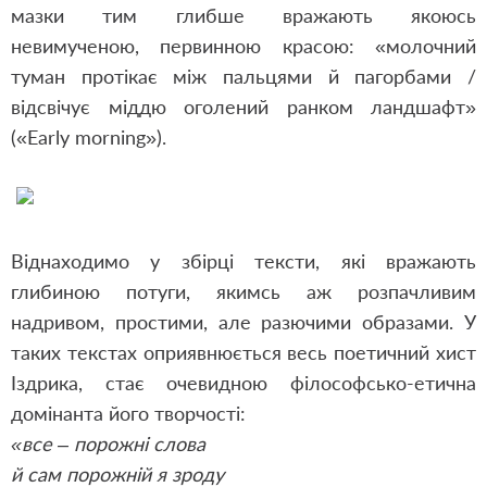
мазки тим глибше вражають якоюсь
невимученою, первинною красою: «молочний
туман протікає між пальцями й пагорбами /
відсвічує міддю оголений ранком ландшафт»
(«Early morning»).
Віднаходимо у збірці тексти, які вражають
глибиною потуги, якимсь аж розпачливим
надривом, простими, але разючими образами. У
таких текстах оприявнюється весь поетичний хист
Іздрика, стає очевидною філософсько-етична
домінанта його творчості:
«все – порожні слова
й сам порожній я зроду