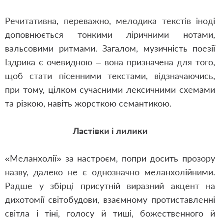
Речитативна, переважно, мелодика текстів іноді
доповнюється тонкими ліричними нотами,
вальсовими ритмами. Загалом, музичність поезії
Іздрика є очевидною – вона призначена для того,
щоб стати пісенними текстами, відзначаючись,
при тому, цілком сучасними лексичними схемами
та різкою, навіть жорсткою семантикою.
Ластівки і лилики
«Меланхолії» за настроєм, попри досить прозору
назву, далеко не є однозначно меланхолійними.
Радше у збірці присутній виразний акцент на
дихотомії світобудови, взаємному протиставленні
світла і тіні, голосу й тиші, божественного й