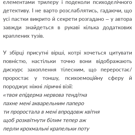
елементами трилеру і подеколи психоделічного
детективу. І не варто розслаблятись, гадаючи, що
усі пастки викрито й секрети розгадано – у автора
завжди знайдеться в рукаві кілька додаткових
краплених тузів.
У збірці присутні вірші, котрі хочеться цитувати
повністю, настільки точно вони відображають
дискурс захоплення тілесним, що переростає/
проростає у тоншу, психоемоційну сферу й
породжує ніжні ліричні візії:
«твоя епідерма нервова тендітна
пахне мені акварельним паперо
ти проростала в мені впродовж квітня
щоб розквітнути білим тепер аж
перли крохмальні крапельки поту