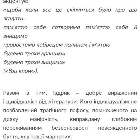
акцентує:
«щоби коли все це скінчиться було про що
згадати –
пам’яттю себе сотворимо пам’яттю себе й
знищимо
проростемо чебрецем полином і м’ятою
будемо трохи кращими
будемо трохи вищими»
(«You know»).
Разом із тим, Іздрик – добре виражений
індивідуаліст від літератури. Його індивідуалізм не
позбавлений трагічного пафосу, помноженого на
деяку манірність, виправдану глибоким
переживанням безсенсовості повсякденного
буття, «світової марноти»: