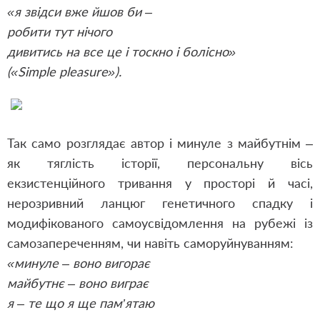
«я звідси вже йшов би –
робити тут нічого
дивитись на все це і тоскно і болісно»
(«Simple pleasure»).
Так само розглядає автор і минуле з майбутнім –
як тяглість історії, персональну вісь
екзистенційного тривання у просторі й часі,
нерозривний ланцюг генетичного спадку і
модифікованого самоусвідомлення на рубежі із
самозапереченням, чи навіть саморуйнуванням:
«минуле – воно вигорає
майбутнє – воно виграє
я – те що я ще пам’ятаю