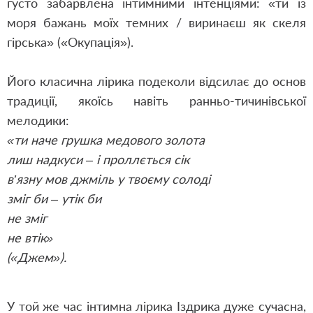
густо забарвлена інтимними інтенціями: «ти із
моря бажань моїх темних / виринаєш як скеля
гірська» («Окупація»).
Його класична лірика подеколи відсилає до основ
традиції, якоїсь навіть ранньо-тичинівської
мелодики:
«ти наче грушка медового золота
лиш надкуси – і проллється сік
в’язну мов джміль у твоєму солоді
зміг би – утік би
не зміг
не втік»
(«Джем»).
У той же час інтимна лірика Іздрика дуже сучасна,