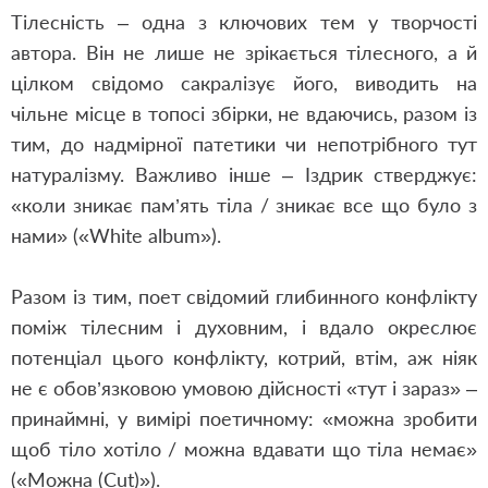
Тілесність – одна з ключових тем у творчості
автора. Він не лише не зрікається тілесного, а й
цілком свідомо сакралізує його, виводить на
чільне місце в топосі збірки, не вдаючись, разом із
тим, до надмірної патетики чи непотрібного тут
натуралізму. Важливо інше – Іздрик стверджує:
«коли зникає пам’ять тіла / зникає все що було з
нами» («White album»).
Разом із тим, поет свідомий глибинного конфлікту
поміж тілесним і духовним, і вдало окреслює
потенціал цього конфлікту, котрий, втім, аж ніяк
не є обов’язковою умовою дійсності «тут і зараз» –
принаймні, у вимірі поетичному: «можна зробити
щоб тіло хотіло / можна вдавати що тіла немає»
(«Можна (Cut)»).