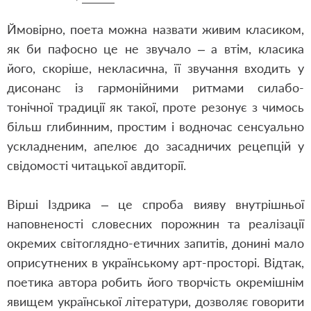
Ймовірно, поета можна назвати живим класиком,
як би пафосно це не звучало – а втім, класика
його, скоріше, некласична, її звучання входить у
дисонанс із гармонійними ритмами силабо-
тонічної традиції як такої, проте резонує з чимось
більш глибинним, простим і водночас сенсуально
ускладненим, апелює до засадничих рецепцій у
свідомості читацької авдиторії.
Вірші Іздрика – це спроба вияву внутрішньої
наповненості словесних порожнин та реалізації
окремих світоглядно-етичних запитів, донині мало
оприсутнених в українському арт-просторі. Відтак,
поетика автора робить його творчість окремішнім
явищем української літератури, дозволяє говорити