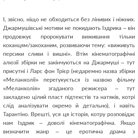
І, звісно, ніщо не обходиться без лінивих і ніжних.
Джармушівські мотиви не покидають Іздрика – він
продовжує пророкувати виживання тільки
коханцям/закоханим, розвиваючи тему: «виживуть
персики сливи і вишні». Втім кінематографічні
алюзії збірки не закінчуються на Джармуші – тут
присутні і Ларс фон Трієр (недаремно назва збірки
«Меланхолії» перегукується із назвою фільму
«Меланхолія» згаданого режисера – тут
закладено цілий пласт підтекстів та натяків, котрі
слід аналізувати окремо й детально), і навіть
Тарантіно. Врешті, уся ця історія, котру розповідає
нам Іздрик – доволі кінематографічна. Якщо
визначити жанр – це еротична драма з