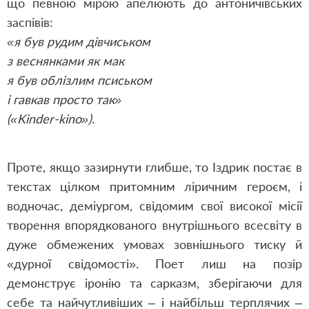
що певною мірою апелюють до антоничівських
заспівів:
«я був рудим дівчиськом
з веснянками як мак
я був облізлим псиськом
і гавкав просто так»
(«Kinder-kino»).
Проте, якщо зазирнути глибше, то Іздрик постає в
текстах цілком притомним ліричним героєм, і
водночас, деміургом, свідомим свої високої місії
творення впорядкованого внутрішнього всесвіту в
дуже обмежених умовах зовнішнього тиску й
«дурної свідомості». Поет лиш на позір
демонструє іронію та сарказм, зберігаючи для
себе та найчутливіших – і найбільш терплячих –