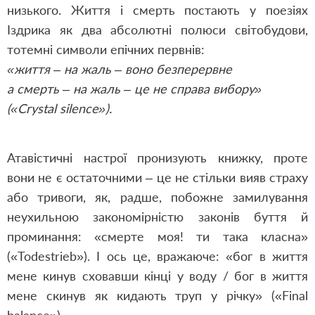
низького. Життя і смерть постають у поезіях
Іздрика як два абсолютні полюси світобудови,
тотемні символи епічних первнів:
«життя – на жаль – воно безперервне
а смерть – на жаль – це не справа вибору»
(«Crystal silence»).
Атавістичні настрої пронизують книжку, проте
вони не є остаточними – це не стільки вияв страху
або тривоги, як, радше, побожне замилування
неухильною закономірністю законів буття й
проминання: «смерте моя! ти така класна»
(«Todestrieb»). І ось це, вражаюче: «бог в життя
мене кинув сховавши кінці у воду / бог в життя
мене скинув як кидають труп у річку» («Final