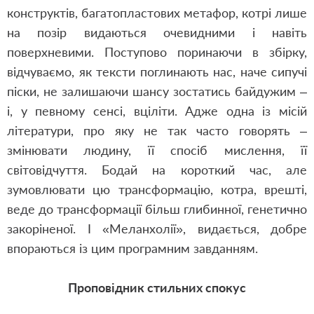
конструктів, багатопластових метафор, котрі лише
на позір видаються очевидними і навіть
поверхневими. Поступово поринаючи в збірку,
відчуваємо, як тексти поглинають нас, наче сипучі
піски, не залишаючи шансу зостатись байдужим –
і, у певному сенсі, вціліти. Адже одна із місій
літератури, про яку не так часто говорять –
змінювати людину, її спосіб мислення, її
світовідчуття. Бодай на короткий час, але
зумовлювати цю трансформацію, котра, врешті,
веде до трансформації більш глибинної, генетично
закоріненої. І «Меланхолії», видається, добре
впораються із цим програмним завданням.
Проповідник стильних спокус