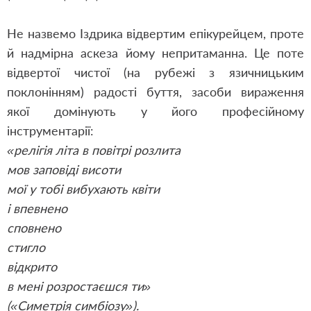
Не назвемо Іздрика відвертим епікурейцем, проте
й надмірна аскеза йому непритаманна. Це поте
відвертої чистої (на рубежі з язичницьким
поклонінням) радості буття, засоби вираження
якої домінують у його професійному
інструментарії:
«релігія літа в повітрі розлита
мов заповіді висоти
мої у тобі вибухають квіти
і впевнено
сповнено
стигло
відкрито
в мені розростаєшся ти»
(«Симетрія симбіозу»).