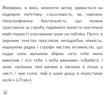
Ймовірно, в якісь моменти автор зривається на
надмірну патетику, сльозливість, чи, навпаки,
гіпертрофовану брутальність, що можна
трактувати за спробу підмінити поняття поетичної
майстерності епатажною грою на публіку. Проте в
окремих текстах прослизає непідробна ніжність,
маркуючи рядки і строфи чистою інтимністю, що
надає сили звучанню збірки: «хто тебе мила
вимолив / хто тебе з неба виманив» («Rattle»). І
знов: «впізнаю твої вигини в пагонах в лозах у
листі / чую голос твій в шумі дощу в перестуках
коліс» («Trap»).