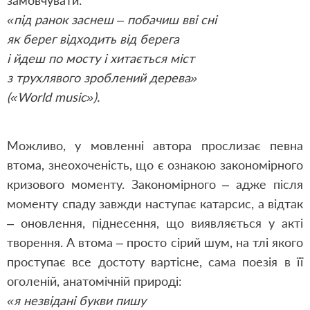
замовчувати:
«під ранок заснеш – побачиш вві сні
як берег відходить від берега
і йдеш по мосту і хитається міст
з трухлявого зроблений дерева»
(«World music»).
Можливо, у мовленні автора прослизає певна
втома, знеохоченість, що є ознакою закономірного
кризового моменту. Закономірного – адже після
моменту спаду завжди наступає катарсис, а відтак
– оновлення, піднесення, що виявляється у акті
творення. А втома – просто сірий шум, на тлі якого
проступає все достоту вартісне, сама поезія в її
оголеній, анатомічній природі:
«я незвідані букви пишу