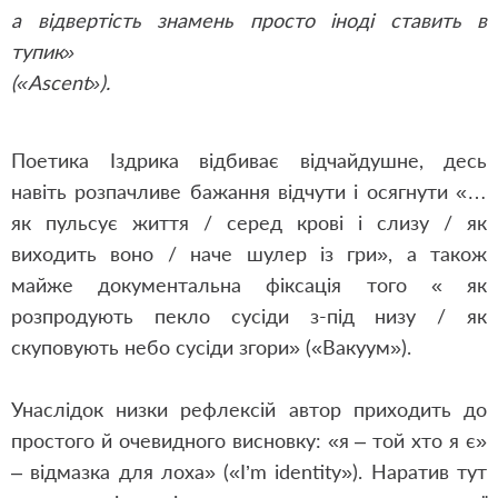
а відвертість знамень просто іноді ставить в
тупик»
(«Ascent»).
Поетика Іздрика відбиває відчайдушне, десь
навіть розпачливе бажання відчути і осягнути «…
як пульсує життя / серед крові і слизу / як
виходить воно / наче шулер із гри», а також
майже документальна фіксація того « як
розпродують пекло сусіди з-під низу / як
скуповують небо сусіди згори» («Вакуум»).
Унаслідок низки рефлексій автор приходить до
простого й очевидного висновку: «я – той хто я є»
– відмазка для лоха» («I’m identity»). Наратив тут