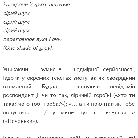
і нейрони іскрять неохоче
сірий шум
сірий шум
сірий шум
переповнює вуха і очі»
(One shade of grey).
Уникаючи – зумисне – надмірної серйозності,
Іздрик у окремих текстах виступає як своєрідний
втомлений Будда, пропонуючи невідомій
респондентці, чи то пак, ліричній героїні («хто ти
така? чого тобі треба?»): «… а ти прилітай як тебе
попустить – / у мене тут є печеньки…»
(«Печеньки»).