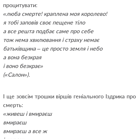
процитувати:
«люба смерте! краплена моя королево!
я тобі заповів своє пещене тіло
а все решта подбає саме про себе
тож нема хвилювання і страху немає
батьківщина – це просто земля і небо
а вона безкрая
і воно безкрає»
(«Салон»).
І ще зовсім трошки віршів геніального Іздрика про
смерть:
«живеш і вмираєш
вмираєш
вмираєш а все ж