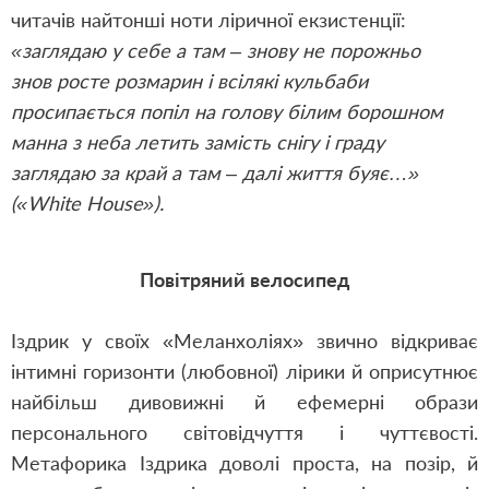
читачів найтонші ноти ліричної екзистенції:
«заглядаю у себе а там – знову не порожньо
знов росте розмарин і всілякі кульбаби
просипається попіл на голову білим борошном
манна з неба летить замість снігу і граду
заглядаю за край а там – далі життя буяє…»
(«White House»).
Повітряний велосипед
Іздрик у своїх «Меланхоліях» звично відкриває
інтимні горизонти (любовної) лірики й оприсутнює
найбільш дивовижні й ефемерні образи
персонального світовідчуття і чуттєвості.
Метафорика Іздрика доволі проста, на позір, й