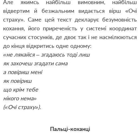
Але якимсь найбільш вимовним, найбільш
відвертим й безжальним видається вірш «Очі
страху». Саме цей текст декларує безумовність
кохання, його приреченість у системі координат
сучасних стосунків, де двоє так і не насмілюються
до кінця відкритись одне одному:
«не лякайся – згадаюсь тоді лиш
як захочеш згадати сама
а повіриш мені
як повіриш
що крім тебе
нікого нема»
(«Очі страху»).
Пальці-коханці