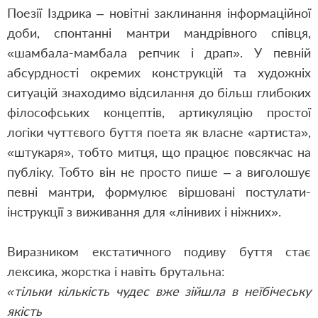
Поезії Іздрика – новітні заклинання інформаційної
доби, спонтанні мантри мандрівного співця,
«шамбала-мамбала репчик і драп». У певній
абсурдності окремих конструкцій та художніх
ситуацій знаходимо відсилання до більш глибоких
філософських концептів, артикуляцію простої
логіки чуттєвого буття поета як власне «артиста»,
«штукаря», тобто митця, що працює повсякчас на
публіку. Тобто він не просто пише – а виголошує
певні мантри, формулює віршовані постулати-
інструкції з виживання для «лінивих і ніжних».
Виразником екстатичного подиву буття стає
лексика, жорстка і навіть брутальна:
«тільки кількість чудес вже зійшла в неїбічеську
якість