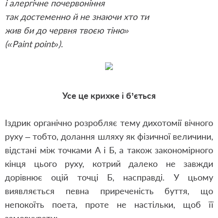
і алергічне почервоніння
так достеменно й не знаючи хто ти
жив би до червня твоєю тіню»
(«Paint point»).
Усе це крихке і б’ється
Іздрик органічно розробляє тему дихотомії вічного
руху – тобто, долання шляху як фізичної величини,
відстані між точками А і Б, а також закономірного
кінця цього руху, котрий далеко не завжди
дорівнює оцій точці Б, насправді. У цьому
виявляється певна приреченість буття, що
непокоїть поета, проте не настільки, щоб її