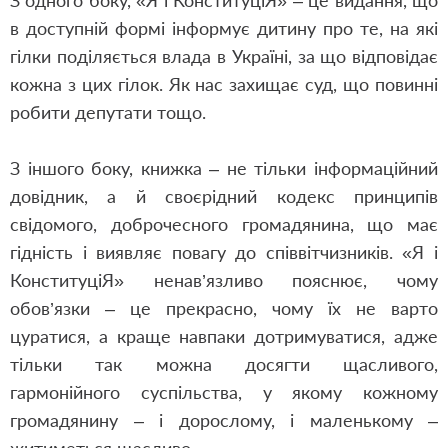
З одного боку, «Я і КонституціЯ» – це видання, що
в доступній формі інформує дитину про те, на які
гілки поділяється влада в Україні, за що відповідає
кожна з цих гілок. Як нас захищає суд, що повинні
робити депутати тощо.
З іншого боку, книжка – не тільки інформаційний
довідник, а й своєрідний кодекс принципів
свідомого, доброчесного громадянина, що має
гідність і виявляє повагу до співвітчизників. «Я і
КонституціЯ» ненав’язливо пояснює, чому
обов’язки – це прекрасно, чому їх не варто
цуратися, а краще навпаки дотримуватися, адже
тільки так можна досягти щасливого,
гармонійного суспільства, у якому кожному
громадянину – і дорослому, і маленькому –