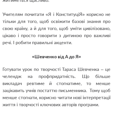
житиметься щасливо.
Учителям почитати «Я і КонституціЯ» корисно не
тільки для того, щоб освіжити базові знання про
свою країну, а й для того, щоб уміти цивілізовано,
цікаво і просто говорити з дитиною про важливі
речі. І робити правильні акценти.
«Шевченко від А до Я»
Готувати урок по творчості Тараса Шевченка – це
челендж на профпридатність. Що більше
викладач ревтиме й стогнатиме, то менше
зацікавить учнів постаттю письменника. Тому щоб
менше стогнати, корисно читати нові інтерпретації
життя і творчості ключових авторів програми.