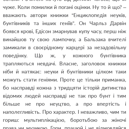
чуже. Коли помилки й погані оцінки. Ну то й що? –
вважають автори книжки “Енциклопедія неуків,
бунтівників та інших геніїв”. Он Чарльз Дарвін
боявся крові, Едісон змарнував купу часу, перш ніж
винайшов ту свою лампочку, а Бальзака вчителі
замикали в своєрідному карцері за незадовільну
поведінку. Що ж, у кожного бунтівника
трапляються невдачі. Власне, заголовок книжки
ніби й натякає: неуки й бунтівники цілком таки
можуть стати геніями. Проте це тільки приманка,
бо насправді кожна з тридцяти історій дитинства
відомих людей насправді не так про бунт і тим
більше не про неуцтво, а про впертість і
наполегливість. Про характер. І неважливо, чим ти
гориш: мультиплікацією, боротьбою за жіночі
права чи музикою. Гори, працюй і не відмовляйся