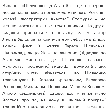
Видання «Шевченко від А до Я» – це, по-перше,
досконала книжка з погляду естетичного. Розкішні
колажі ілюстраторки Анастасії Стефурак – не
менше досягнення, ніж текст книжки. По-друге,
видання оригінальне з погляду змісту: автор
Леонід Ушкалов на кожну літеру алфавіту вибирає
якийсь факт із життя Тараса Шевченка.
Наприклад, якщо Ж – це живопис (підводка до
Академії мистецтв, де Шевченко навчався
малярства професійно), якщо Д – дружба (на цих
сторінках читач дізнається, що Шевченко
товаришував із Карлом Брюлловим, Варварою
Рєпніною, Михайлом Щепкіним, Марком Вовчком,
Айрою Олдриджем). Цікаво, що у книзі мало
йдеться про те, на чому в шкільній програмі
традиційно наголошують: кріпацтво і заслання.