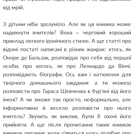
від мрій.
З дітьми ніби зрозуміло. Але як ця книжка може
надихнути вчителів? Вона – черговий хороший
приклад легкого іронічного стилю. А ще статті про
відомі постаті написані в різних жанрах: хтось, як
Оноре де Бальзак, розповідає про себе від першої
особи, про когось, як про Леонардо да Вінчі,
розповідають біографи. Ось вам і натхнення для
творчого домашнього завдання: а ти можеш
розповісти про Тараса Шевченка в бур’яні від його
імені? А чи зможе так просто, неформально, але
інформативно й весело розповісти про нього
вчитель? Звучить як виклик, були б охочі його
прийняти. А ще після прочитання таких книжок
виникає питання: коли з’явиться щось подібне про