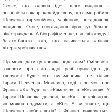
Схоже, що головна ідея цього видання –
розповісти в жанрі калейдоскопу, що саме робило
Шевченка гармонійною, успішною, послідовною
людиною. Отже, споглядання зірок тут більше,
ніж страждань. А біографії менше, ніж світогляду. І
багато-багато того, що називається «цікаве
літературознавство».
Що може дати ця книжка педагогам? Сміливість
говорити про світоглядні речі принагідно до
творчості будь-якого письменника, не тільки
Тараса Шевченка. Можливо, тоді в розмові про
Франка «К» буде не «Каменяр», а «Кохання». У
Тараса Шевченка, до речі, на «К» – не кріпацтво,
як можна подумати, а «Кіт». А ви знаєте, що
Шевченко любив котів? І Франко, виявляється,