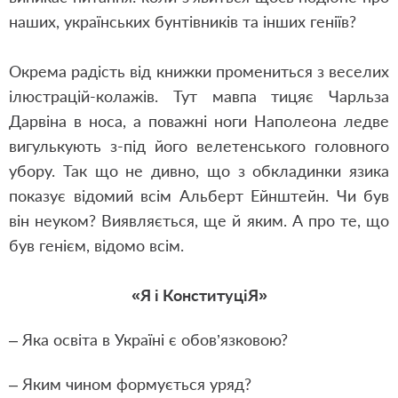
наших, українських бунтівників та інших геніїв?
Окрема радість від книжки промениться з веселих
ілюстрацій-колажів. Тут мавпа тицяє Чарльза
Дарвіна в носа, а поважні ноги Наполеона ледве
вигулькують з-під його велетенського головного
убору. Так що не дивно, що з обкладинки язика
показує відомий всім Альберт Ейнштейн. Чи був
він неуком? Виявляється, ще й яким. А про те, що
був генієм, відомо всім.
«Я і КонституціЯ»
– Яка освіта в Україні є обов’язковою?
– Яким чином формується уряд?