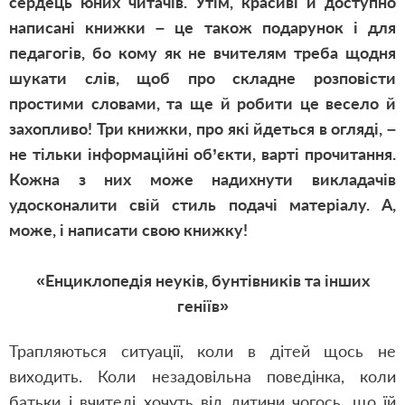
сердець юних читачів. Утім, красиві й доступно
написані книжки – це також подарунок і для
педагогів, бо кому як не вчителям треба щодня
шукати слів, щоб про складне розповісти
простими словами, та ще й робити це весело й
захопливо! Три книжки, про які йдеться в огляді, –
не тільки інформаційні об’єкти, варті прочитання.
Кожна з них може надихнути викладачів
удосконалити свій стиль подачі матеріалу. А,
може, і написати свою книжку!
«Енциклопедія неуків, бунтівників та інших
геніїв»
Трапляються ситуації, коли в дітей щось не
виходить. Коли незадовільна поведінка, коли
батьки і вчителі хочуть від дитини чогось, що їй