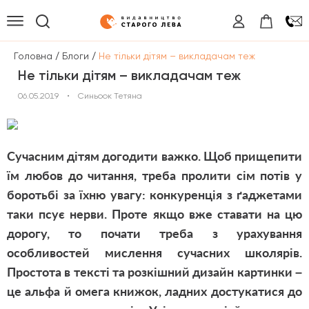
/
/
Головна
Блоги
Не тільки дітям – викладачам теж
Не тільки дітям – викладачам теж
06.05.2019
•
Синьоок Тетяна
Сучасним дітям догодити важко. Щоб прищепити
їм любов до читання, треба пролити сім потів у
боротьбі за їхню увагу: конкуренція з ґаджетами
таки псує нерви. Проте якщо вже ставати на цю
дорогу, то почати треба з урахування
особливостей мислення сучасних школярів.
Простота в тексті та розкішний дизайн картинки –
це альфа й омега книжок, ладних достукатися до