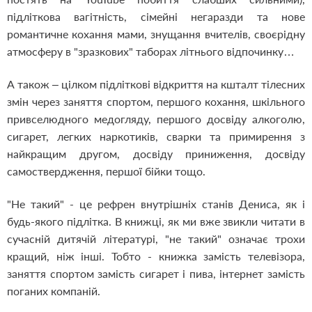
підліткова вагітність, сімейні негаразди та нове
романтичне кохання мами, знущання вчителів, своєрідну
атмосферу в "зразкових" таборах літнього відпочинку…
А також – цілком підліткові відкриття на кшталт тілесних
змін через заняття спортом, першого кохання, шкільного
привселюдного медогляду, першого досвіду алкоголю,
сигарет, легких наркотиків, сварки та примирення з
найкращим другом, досвіду приниження, досвіду
самоствердження, першої бійки тощо.
"Не такий" - це рефрен внутрішніх станів Дениса, як і
будь-якого підлітка. В книжці, як ми вже звикли читати в
сучасній дитячій літературі, "не такий" означає трохи
кращий, ніж інші. Тобто - книжка замість телевізора,
заняття спортом замість сигарет і пива, інтернет замість
поганих компаній.