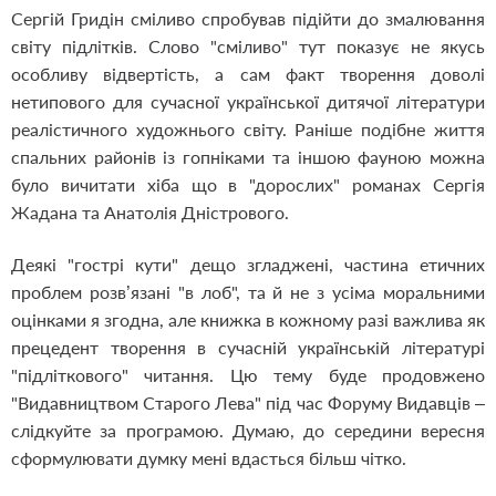
Сергій Гридін сміливо спробував підійти до змалювання
світу підлітків. Слово "сміливо" тут показує не якусь
особливу відвертість, а сам факт творення доволі
нетипового для сучасної української дитячої літератури
реалістичного художнього світу. Раніше подібне життя
спальних районів із гопніками та іншою фауною можна
було вичитати хіба що в "дорослих" романах Сергія
Жадана та Анатолія Дністрового.
Деякі "гострі кути" дещо згладжені, частина етичних
проблем розв’язані "в лоб", та й не з усіма моральними
оцінками я згодна, але книжка в кожному разі важлива як
прецедент творення в сучасній українській літературі
"підліткового" читання. Цю тему буде продовжено
"Видавництвом Старого Лева" під час Форуму Видавців –
слідкуйте за програмою. Думаю, до середини вересня
сформулювати думку мені вдасться більш чітко.