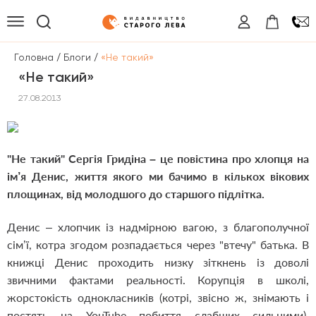
/
/
Головна
Блоги
«Не такий»
«Не такий»
27.08.2013
"Не такий" Сергія Гридіна – це повістина про хлопця на
ім’я Денис, життя якого ми бачимо в кількох вікових
площинах, від молодшого до старшого підлітка.
Денис – хлопчик із надмірною вагою, з благополучної
сім’ї, котра згодом розпадається через "втечу" батька. В
книжці Денис проходить низку зіткнень із доволі
звичними фактами реальності. Корупція в школі,
жорстокість однокласників (котрі, звісно ж, знімають і
постять на YouTube побиття слабших сильними),