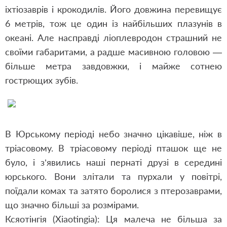
іхтіозаврів і крокодилів. Його довжина перевищує
6 метрів, тож це один із найбільших плазунів в
океані. Але насправді ліоплевродон страшний не
своїми габаритами, а радше масивною головою —
більше метра завдовжки, і майже сотнею
гострющих зубів.
В Юрському періоді небо значно цікавіше, ніж в
тріасовому. В тріасовому періоді пташок ще не
було, і з’явились наші пернаті друзі в середині
юрського. Вони злітали та пурхали у повітрі,
поїдали комах та затято боролися з птерозаврами,
що значно більші за розмірами.
Ксяотінгія (Xiaotingia): Ця малеча не більша за