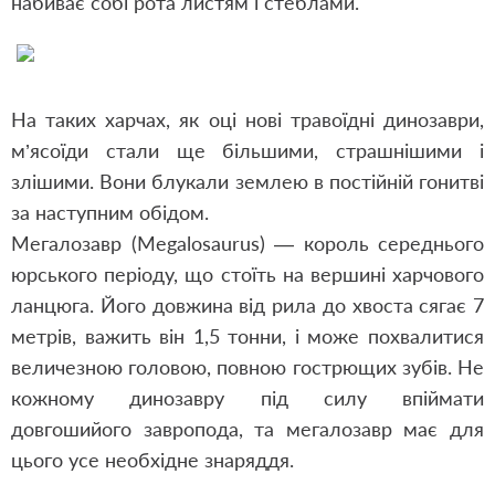
набиває собі рота листям і стеблами.
На таких харчах, як оці нові травоїдні динозаври,
м’ясоїди стали ще більшими, страшнішими і
злішими. Вони блукали землею в постійній гонитві
за наступним обідом.
Мегалозавр (Megalosaurus) — король середнього
юрського періоду, що стоїть на вершині харчового
ланцюга. Його довжина від рила до хвоста сягає 7
метрів, важить він 1,5 тонни, і може похвалитися
величезною головою, повною гострющих зубів. Не
кожному динозавру під силу впіймати
довгошийого завропода, та мегалозавр має для
цього усе необхідне знаряддя.