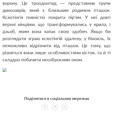
ворону. Це троодонтид — представник групи
динозаврів, який є близьким родичем пташок.
Ксяотінгія повністю покрита пір’ям. У неї довгі
верхні кінцівки, що трансформувались у крила, і
дзьоб, яким вона хапає свою здобич. Якщо би
розглядати зграю ксяотінгій здалеку, у бінокль, їх
неможливо відрізнити від пташок. Це тому, що
різняться вони лише особливостями кісток, та й ті
складно побачити неозброєним оком.
Поділитися в соціальних мережах