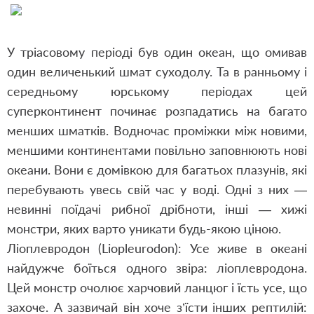
У тріасовому періоді був один океан, що омивав
один величенький шмат суходолу. Та в ранньому і
середньому юрському періодах цей
суперконтинент починає розпадатись на багато
менших шматків. Водночас проміжки між новими,
меншими континентами повільно заповнюють нові
океани. Вони є домівкою для багатьох плазунів, які
перебувають увесь свій час у воді. Одні з них —
невинні поїдачі рибної дрібноти, інші — хижі
монстри, яких варто уникати будь-якою ціною.
Ліоплевродон (Liopleurodon): Усе живе в океані
найдужче боїться одного звіра: ліоплевродона.
Цей монстр очолює харчовий ланцюг і їсть усе, що
захоче. А зазвичай він хоче з’їсти інших рептилій: