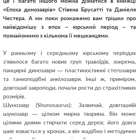
це і багато іншого можна дізнатися в книжці
«Епоха динозаврів» Стівена Брусатті та Даніеля
Честера. А ми поки розкажемо вам трішки про
найвідомішу з епох – юрський період – та
познайомимо з кількома її мешканцями.
У ранньому і середньому юрському періодах
з’явилося багато нових груп травоїдів, зокрема,
панцирні динозаври — пластиноспинні стегозаври
та танкоподібні анкілозаври. Інші ж, приміром,
довгошиї завроподи, почали рости до страхітливих
розмірів.
Шунозавр (Shunosaurus): Зазвичай, довгошиїй
шунозавр — цілком мирна тварина. Він може
цілими днями стирчати серед дерев; його довга
шия ховається у кронах, а він жадібно і методично