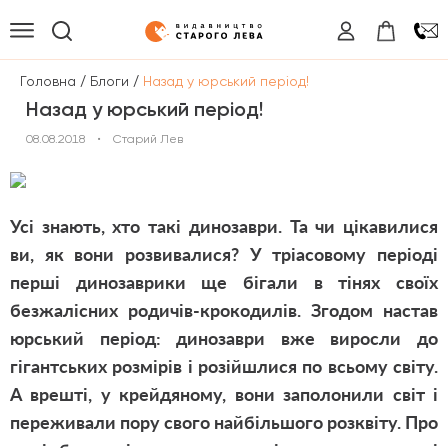
/
/
Головна
Блоги
Назад у юрський період!
Назад у юрський період!
08.08.2018
•
Старий Лев
Усі знають, хто такі динозаври. Та чи цікавилися
ви, як вони розвивалися? У тріасовому періоді
перші динозаврики ще бігали в тінях своїх
безжалісних родичів-крокодилів. Згодом настав
юрський період: динозаври вже виросли до
гігантських розмірів і розійшлися по всьому світу.
А врешті, у крейдяному, вони заполонили світ і
переживали пору свого найбільшого розквіту. Про