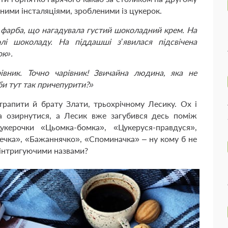
ними інсталяціями, зробленими із цукерок.
 фарба, що нагадувала густий шоколадний крем. На
і шоколаду. На піддашші з’явилася підсвічена
ок».
івник. Точно чарівник! Звичайна людина, яка не
 би тут так причепурити?»
отрапити й брату Злати, трьохрічному Лесику. Ох і
а озирнутися, а Лесик вже загубився десь поміж
керочки «Цьомка-бомка», «Цукеруся-правдуся»,
ечка», «Бажаннячко», «Споминачка» – ну кому б не
 інтригуючими назвами?