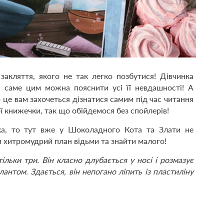
закляття, якого не так легко позбутися! Дівчинка
 і саме цим можна пояснити усі її невдашності! А
 це вам захочеться дізнатися самим під час читання
ї книжечки, так що обійдемося без спойлерів!
ка, то тут вже у Шоколадного Кота та Злати не
и хитромудрий план відьми та знайти малого!
тільки три. Він класно длубається у носі і розмазує
антом. Здається, він непогано ліпить із пластиліну