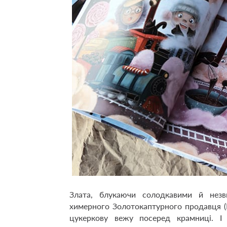
Злата, блукаючи солодкавими й нез
химерного Золотокаптурного продавця (
цукеркову вежу посеред крамниці. І