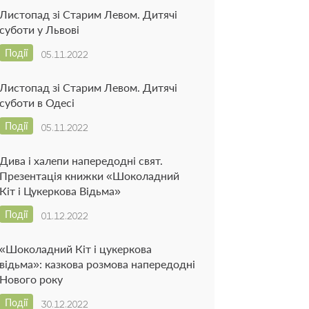
Листопад зі Старим Левом. Дитячі
суботи у Львові
Події
05.11.2022
Листопад зі Старим Левом. Дитячі
суботи в Одесі
Події
05.11.2022
Дива і халепи напередодні свят.
Презентація книжки «Шоколадний
Кіт і Цукеркова Відьма»
Події
01.12.2022
«Шоколадний Кіт і цукеркова
відьма»: казкова розмова напередодні
Нового року
Події
30.12.2022