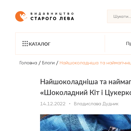
Пр
КАТАЛОГ
/
/
Головна
Блоги
Найшоколадніша та наймагічніша
Найшоколадніша та наймагіч
«Шоколадний Кіт і Цукерк
14.12.2022
•
Владислава Дудник