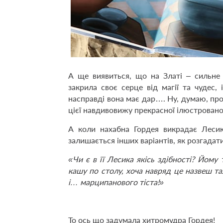
А ще виявиться, що на Златі – сильне 
закрила своє серце від магії та чудес,
насправді вона має дар…. Ну, думаю, про
цієї навдивовижу прекрасної ілюстровано
А коли нахабна Гордея викрадає Леси
залишається інших варіантів, як розгадат
«Чи є в її Лесика якісь здібності? Йому 
кашу по столу, хоча навряд це назвеш тал
і… марципанового тіста!»
То ось що задумала хитромудра Гордея!