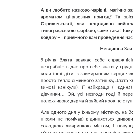
А ви любите казково-чарівні, магічно-за
ароматом цікавезних пригод? Та зв
Стрижевської
, яка нещодавно вийшл
типографською фарбою, саме така! Тому
ковдру – і приємного вам проведення час
Невдашна Злат
9-річна Злата вважає себе справжніс
незграбність дає про себе знати у грудні
коли інші діти із завмиранням серця че
просто тепло сімейного затишку, Злата хв
зимові канікули), її найкраща (і єдин
дівчинки… Ой, усі незгоди годі й пер
полохливою: дарма й зайвий крок не ступ
Але одного дня у їхньому містечку, на Зо
ніколи не помічав) відчиняється диво
солодкою хмаринкою містом, і покупц
м’ятних цукерок чи теплого праліне, вип