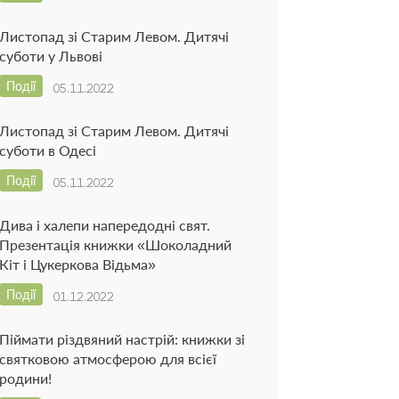
Листопад зі Старим Левом. Дитячі
суботи у Львові
Події
05.11.2022
Листопад зі Старим Левом. Дитячі
суботи в Одесі
Події
05.11.2022
Дива і халепи напередодні свят.
Презентація книжки «Шоколадний
Кіт і Цукеркова Відьма»
Події
01.12.2022
Піймати різдвяний настрій: книжки зі
святковою атмосферою для всієї
родини!