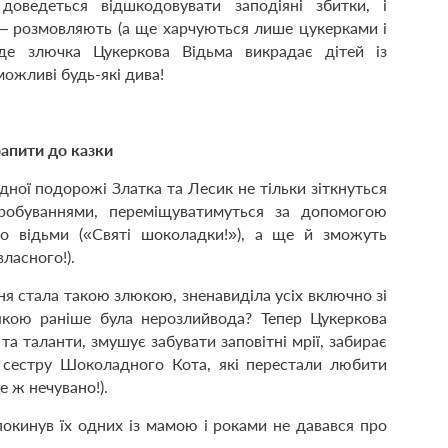
доведеться відшкодовувати заподіяні збитки, і
 – розмовляють (а ще харчуються лише цукерками і
де злючка Цукеркова Відьма викрадає дітей із
ожливі будь-які дива!
апити до казки
ної подорожі Златка та Лесик не тільки зіткнуться
робуваннями, переміщуватимуться за допомогою
до відьми («Святі шоколадки!»), а ще й зможуть
власного!).
я стала такою злюкою, зненавиділа усіх включно зі
 якою раніше була нерозлийвода? Тепер Цукеркова
 та таланти, змушує забувати заповітні мрії, забирає
а сестру Шоколадного Кота, які перестали любити
е ж нечувано!).
окинув їх одних із мамою і роками не давався про