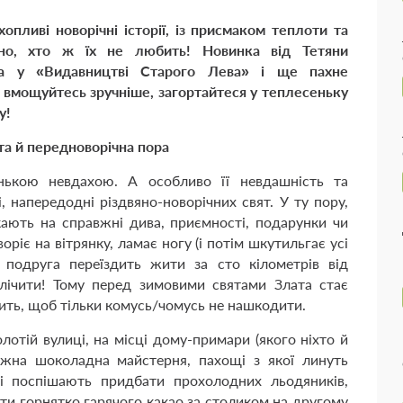
хопливі новорічні історії, із присмаком теплоти та
існо, хто ж їх не любить!
Новинка від Тетяни
а у «Видавництві Старого Лева» і ще пахне
 вмощуйтесь зручніше, загортайтеся у теплесеньку
у!
а й передноворічна пора
інькою невдахою. А особливо її невдашність та
, напередодні різдвяно-новорічних свят. У ту пору,
кають на справжні дива, приємності, подарунки чи
оріє на вітрянку, ламає ногу (і потім шкутильгає усі
а) подруга переїздить жити за сто кілометрів від
елічити! Тому перед зимовими святами Злата стає
ить, щоб тільки комусь/чомусь не нашкодити.
лотій вулиці, на місці дому-примари (якого ніхто й
вижна шоколадна майстерня, пахощі з якої линуть
і поспішають придбати прохолодних льодяників,
ити горнятко гарячого какао за столиком на другому