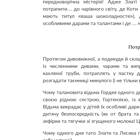
передноворічна містерія! Адже Златі 
потрапити… до чарівного світу, де Коти
мають титул «ваша шоколадносте»), 
особливими дарами та талантами і де … м
Потр
Протягом дивовижної, а подекуди й склад
із численними дивами, чарами та вип
кахляної труби, потраплять у пастку 
розгадати таємниці минулого (і не тільки 
Чому талановита відьма Гордея одного дн
своєю рідною сестрою, Гортензією, із
Відьма викрадає у дітей їх особливі дари
дитячу безпосередність (як от брата т
зефірки та тягучки зі згущеного молока! Ц
Чому одного дня тато Злати та Лесика п
себе чутися?