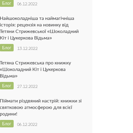
Блог
06.12.2022
Найшоколадніша та наймагічніша
історія: рецензія на новинку від
Тетяни Стрижевської «Шоколадний
Кіт і Цукеркова Відьма»
Блог
13.12.2022
Тетяна Стрижевська про книжку
«Шоколадний Кіт і Цукеркова
Відьма»
Блог
27.12.2022
Піймати різдвяний настрій: книжки зі
святковою атмосферою для всієї
родини!
Блог
06.12.2022