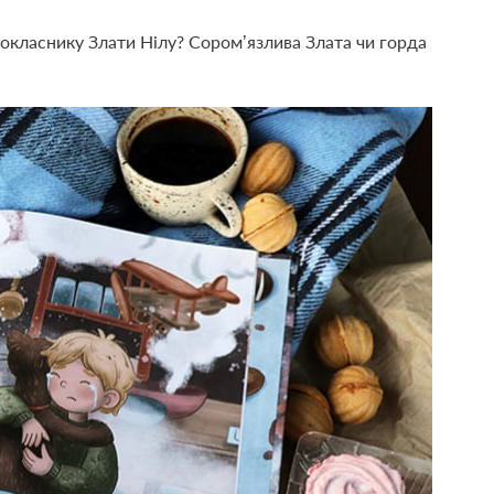
окласнику Злати Нілу? Сором’язлива Злата чи горда