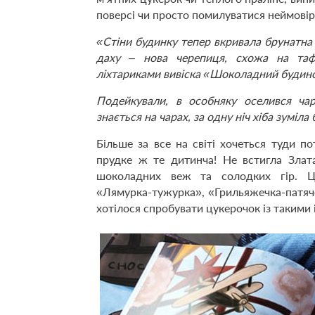
поверсі чи просто помилуватися неймовір
«Стіни будинку тепер вкривала брунатна
даху – нова черепиця, схожа на тафл
ліхтариками вивіска «Шоколадний будин
Подейкували, в особняку оселився чар
знається на чарах, за одну ніч хіба зуміла
Більше за все на світі хочеться туди п
прудке ж те дитинча! Не встигла Злат
шоколадних веж та солодких гір. Цу
«Лямурка-тужурка», «Грильяжечка-патяч
хотілося спробувати цукерочок із такими