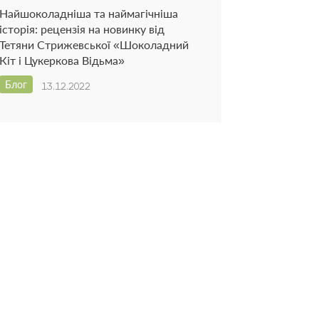
Найшоколадніша та наймагічніша
історія: рецензія на новинку від
Тетяни Стрижевської «Шоколадний
Кіт і Цукеркова Відьма»
Блог
13.12.2022