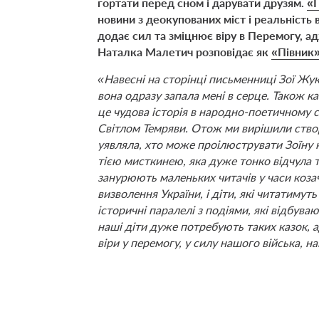
гортати перед сном і дарувати друзям.
«
новини з деокупованих міст і реальність
додає сил та зміцнює віру в Перемогу, адж
Наталка Малетич розповідає як
«Півник
«Навесні на сторінці письменниці Зої Жук 
вона одразу запала мені в серце. Також 
це чудова історія в народно-поетичному 
Світлом Темряви. Отож ми вирішили створ
уявляла, хто може проілюструвати Зоїну к
тією мисткинею, яка дуже тонко відчула те
занурюють маленьких читачів у часи коз
визволення України, і діти, які читатимут
історичні паралелі з подіями, які відбувают
наші діти дуже потребують таких казок, 
віри у перемогу, у силу нашого війська, на