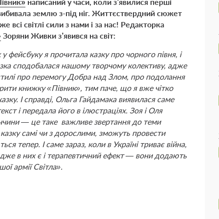
Півник»
написаний у часи, коли з’явилися перші
 вибивала землю з-під ніг. Життєствердний сюжет
е всі світлі сили з нами і за нас! Редакторка
»
Зоряни Живки з’явився на світ:
у фейсбуку я прочитала казку про чорного півня, і
казка сподобалася нашому творчому колективу, адже
стилі про перемогу Добра над Злом, про подолання
ити книжку «Півник», тим паче, що я вже чітко
азку. І справді, Ольга Гайдамака виявилася саме
кст і передала його в ілюстраціях. Зоя і Оля
аччини — це таке важливе звертання до теми
ь казку самі чи з дорослими, зможуть провести
ься тепер. І саме зараз, коли в Україні триває війна,
адже в них є і терапевтичний ефект — вони додають
шої армії Світла».