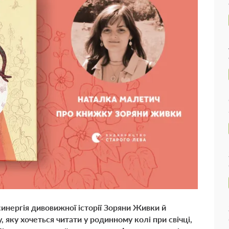
синергія дивовижної історії Зоряни Живки й
 яку хочеться читати у родинному колі при свічці,