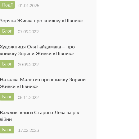
Події
01.01.2025
Зоряна Живка про книжку «Півник»
Блог
07.09.2022
Художниця Оля Гайдамака – про
книжку Зоряни Живки «Півник»
Блог
20.09.2022
Наталка Малетич про книжку Зоряни
Живки «Півник»
Блог
08.11.2022
Важливі книги Старого Лева за рік
війни
Блог
17.02.2023