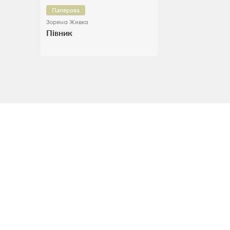
Паперова
Зоряна Живка
Півник