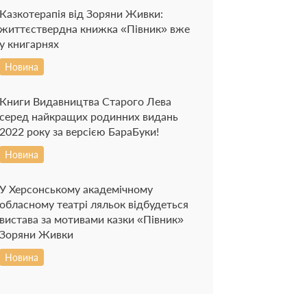
Казкотерапія від Зоряни Живки:
життєствердна книжка «Півник» вже
у книгарнях
Новина
Книги Видавництва Старого Лева
серед найкращих родинних видань
2022 року за версією БараБуки!
Новина
У Херсонському академічному
обласному театрі ляльок відбудеться
вистава за мотивами казки «Півник»
Зоряни Живки
Новина