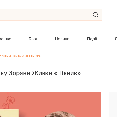
о нас
Блог
Новини
Події
Д
ряни Живки «Півник»
ку Зоряни Живки «Півник»