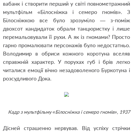
вабанк і створити перший у світі повнометражний
мультфільм «Білосніжка і семеро гномів». З
Білосніжкою все було зрозуміло — з-поміж
двохсот кандидаток обрали танцюристку і лише
перемальовували її рухи. А як із гномами? Просто
гарно промалювати персонажів було недостатньо.
Володимир в обриси кожного коротуна вселяв
справжній характер. У порухах губ і брів легко
читалися емоції вічно незадоволеного Буркотуна і
розсудливого Дока.
Кадр з мультфільму «Білосніжка і семеро гномів», 1937
Дісней страшенно нервував. Від успіху стрічки