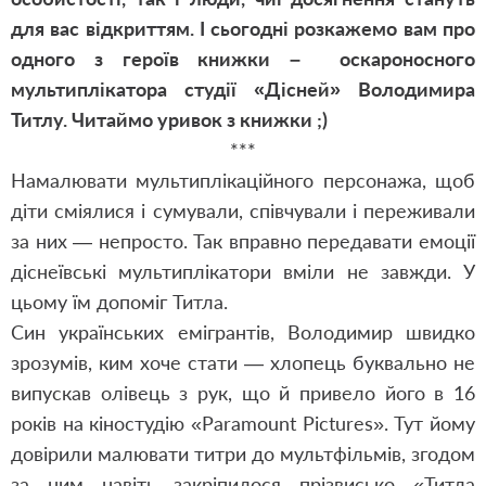
для вас відкриттям. І сьогодні розкажемо вам про
одного з героїв книжки – оскароносного
мультиплікатора студії «Дісней» Володимира
Титлу. Читаймо уривок з книжки ;)
***
Намалювати мультиплікаційного персонажа, щоб
діти сміялися і сумували, співчували і переживали
за них — непросто. Так вправно передавати емоції
діснеївські мультиплікатори вміли не завжди. У
цьому їм допоміг Титла.
Син українських емігрантів, Володимир швидко
зрозумів, ким хоче стати — хлопець буквально не
випускав олівець з рук, що й привело його в 16
років на кіностудію «Paramount Pictures». Тут йому
довірили малювати титри до мультфільмів, згодом
за ним навіть закріпилося прізвисько «Титла