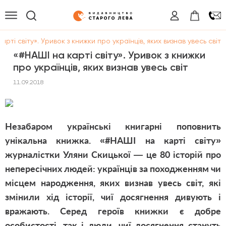
арті світу». Уривок з книжки про українців, яких визнав увесь світ
«#НАШІ на карті світу». Уривок з книжки
про українців, яких визнав увесь світ
11.09.2018
Незабаром українські книгарні поповнить
унікальна книжка. «#НАШІ на карті світу»
журналістки Уляни Скицької — це 80 історій про
непересічних людей: українців за походженням чи
місцем народження, яких визнав увесь світ, які
змінили хід історії, чиї досягнення дивують і
вражають. Серед героїв книжки є добре
особистості, так і люди, чиї досягнення стануть