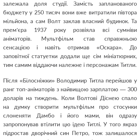
залежала доля студії. Замість запланованого
бюджету у 250 тисяч вони вже витратили півтора
мільйона, а сам Волт заклав власний будинок. Та
прем’єра 1937 року розвіяла всі сумніви
аніматорів. Мультфільм став справжньою
сенсацією і навіть отримав «Оскара». До
заповітної статуетки додали ще сім мініатюрних,
тим самим віддаючи належне і персонажам Титли.
Після «Білосніжки» Володимир Титла перейшов у
ранг топ-аніматорів з найвищою зарплатою — 300
доларів на тиждень. Коли Волтові Діснею спало
на думку створити мультфільм про стосунки
слоненяти Дамбо і його мами, він одразу
запропонував втілити цю ідею Титлі. У того якраз
підростав дворічний син Петро, тож залишалося