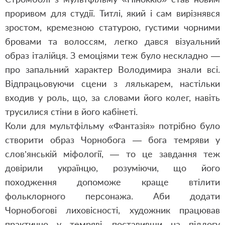
проривом для студії. Титлі, який і сам вирізнявся
зростом, кремезною статурою, густими чорними
бровами та волоссям, легко дався візуальний
образ італійця. З емоціями теж було нескладно —
про запальний характер Володимира знали всі.
Відпрацьовуючи сцени з лялькарем, настільки
входив у роль, що, за словами його колег, навіть
трусилися стіни в його кабінеті.
Коли для мультфільму «Фантазія» потрібно було
створити образ Чорнобога — бога темряви у
слов’янській міфології, — то це завдання теж
довірили українцю, розуміючи, що його
походження допоможе краще втілити
фольклорного персонажа. Аби додати
Чорнобогові лиховісності, художник працював
практично у темряві, поставивши на підлогу