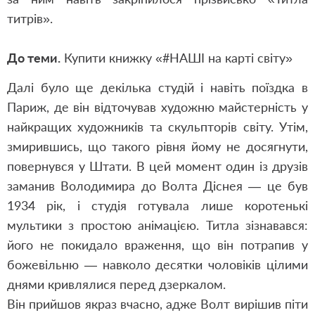
титрів».
До теми.
Купити книжку «#НАШІ на карті світу»
Далі було ще декілька студій і навіть поїздка в
Париж, де він відточував художню майстерність у
найкращих художників та скульпторів світу. Утім,
змирившись, що такого рівня йому не досягнути,
повернувся у Штати. В цей момент один із друзів
заманив Володимира до Волта Діснея — це був
1934 рік, і студія готувала лише коротенькі
мультики з простою анімацією. Титла зізнавався:
його не покидало враження, що він потрапив у
божевільню — навколо десятки чоловіків цілими
днями кривлялися перед дзеркалом.
Він прийшов якраз вчасно, адже Волт вирішив піти