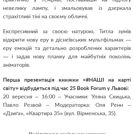
невелику лампу, і змальовував із дзеркала
страхітливі тіні на своєму обличчі.
Експресивний за своєю натурою, Титла зумів
відкрити нову еру в діснеївських мультфільмах —
еру емоцій та детально розроблених характерів
— і задав нову планку для майбутніх поколінь
аніматорів.
Перша презентація книжки «#НАШІ на карті
світу» відбудеться під час 25
Book
Forum
у Львові:
20 вересня – 16:00 – Учасники: Уляна Скицька,
Павло Резвой – Модераторка: Оля Ренн –
«Дзиґа», «Квартира 35» (вул. Вірменська, 35).
Поділитися в соціальних мережах