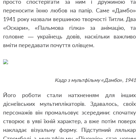
просто спостерігати за ним і дружиною та
переносити їхню любов на папір. Саме «Дамбо»
1941 року назвали вершиною творчості Титли. Два
«Оскари», «Пальмова гілка» за анімацію, та
головне — українець довів, наскільки важливо
вміти передавати почуття олівцем.
Кадр з мультфільму «Дамбо», 1941
Його роботи стали натхненням для інших
діснеївських мультиплікаторів. Здавалось, своїх
персонажів він промальовує зсередини: спочатку
створює в уяві їхній характер, а вже потім поверх
накладає візуальну форму. Підступний лялькар
Стромболі з мультфільму «Піноккіо» став новим