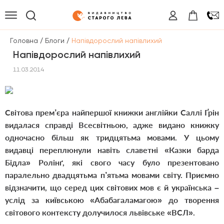
/
/
Головна
Блоги
Напівдорослий напівлихий
Напівдорослий напівлихий
11.03.2014
Світова прем’єра найпершої книжки англійки Саллі Ґрін
видалася справді Всесвітньою, адже видано книжку
одночасно більш як тридцятьма мовами. У цьому
видавці переплюнули навіть славетні «Казки барда
Бідла» Ролінґ, які свого часу було презентовано
паралельно двадцятьма п’ятьма мовами світу. Приємно
відзначити, що серед цих світових мов є й українська –
услід за київською «Абабагаламагою» до творення
світового контексту долучилося львівське «ВСЛ».