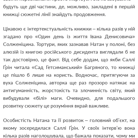
будуть ще дві частини, де, можливо, закладені в першій
книжці сюжетні лінії знайдуть продовження.
Цікавою є інтертекстуальність книжки – кілька разів у ній
згадано про «Один день із життя Івана Денисовича»
Солженіцина. Тортури, яких зазнавав Натан у полоні, без
алюзій із книгою російського дисидента виглядали б не
так достовірно, це факт. Від себе додам, що якби Саллі
Ґрін читала «Сад Гетсиманський» Багряного, то книжці
це пішло б лише на користь. Водночас, притягуючи за
вуха Солженіцина, авторка ще раз прозоро натякає на
антигуманність, жорстокість та злочинність світу, який
вибудували «білі» маги. Очевидно, для подальшого
розвитку сюжету це розуміння вкрай важливе.
Особистість Натана та її розвиток – головний об’єкт, на
якому зосередилася Саллі Ґрін. У своїх інтерв’ю вона
кілька разів наголошувала, що бажала показати, чому ми