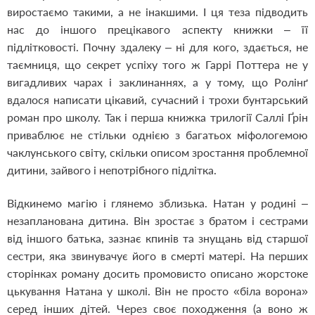
виростаємо такими, а не інакшими. І ця теза підводить
нас до іншого прецікавого аспекту книжки – її
підлітковості. Почну здалеку – ні для кого, здається, не
таємниця, що секрет успіху того ж Гаррі Поттера не у
вигадливих чарах і заклинаннях, а у тому, що Ролінґ
вдалося написати цікавий, сучасний і трохи бунтарський
роман про школу. Так і перша книжка трилогії Саллі Ґрін
приваблює не стільки однією з багатьох міфологемою
чаклунського світу, скільки описом зростання проблемної
дитини, зайвого і непотрібного підлітка.
Відкинемо магію і глянемо зблизька. Натан у родині –
незапланована дитина. Він зростає з братом і сестрами
від іншого батька, зазнає кпинів та знущань від старшої
сестри, яка звинувачує його в смерті матері. На перших
сторінках роману досить промовисто описано жорстоке
цькування Натана у школі. Він не просто «біла ворона»
серед інших дітей. Через своє походження (а воно ж