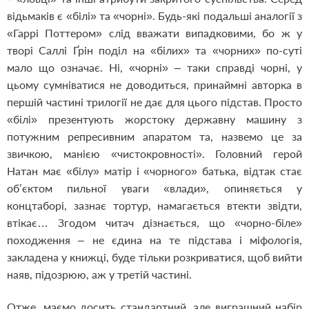
відьмаків є «білі» та «чорні». Будь-які подальші аналогії з
«Гаррі Поттером» слід вважати випадковими, бо ж у
творі Саллі Ґрін поділ на «білих» та «чорних» по-суті
мало що означає. Ні, «чорні» – таки справді чорні, у
цьому сумніватися не доводиться, принаймні авторка в
першій частині трилогії не дає для цього підстав. Просто
«білі» презентують жорстоку державну машину з
потужним репресивним апаратом та, назвемо це за
звичкою, манією «чистокровності». Головний герой
Натан має «білу» матір і «чорного» батька, відтак стає
об’єктом пильної уваги «влади», опиняється у
концтаборі, зазнає тортур, намагається втекти звідти,
втікає… Згодом читач дізнається, що «чорно-біле»
походження – не єдина на те підстава і міфологія,
закладена у книжці, буде тільки розкриватися, щоб вийти
наяв, підозрюю, аж у третій частині.
Отже, маємо досить стандартний, але виграшний набір