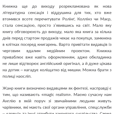
Книжка ще до виходу розрекламована як нова
літературна сенсація і віддушина для тих, хто вже
втомився всоте перечитувати Ролінґ, Коллінз чи Маєр,
стала сенсацією, просто з’явившись на світ. Мало яку
книгу обговорюють до виходу, мало яка книга за кілька
днів перед стартом продажів чекає на покупця, замкнена
в клітках посеред книгарень. Варто привітати видавців із
черговим вдалим медійним проектом. Книжка
приваблює вже навіть оформленням, адже обкладинка
не лише відтворює англійський оригінал, а й дуже цікава
на дотик – нагадує коліщатко від мишки. Можна брати з
полиці наосліп.
Жанр книги визначено видавцями як фентезі, насправді є
тим, що називають «magic realism». Маємо сучасну нам
Англію в якій поруч зі звичайними людьми живуть
чарівники, які мають свої органи управління, спецслужби
– «ловці» та інші атрибути закритого суспільства. Серед