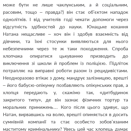
може бути не лише чаклунським, а й соціальним,
расовим, тощо – правда?) він стає об’єктом нападок
однолітків. І від учителів годі чекати допомоги через
відсутність здібностей до науки. Юнацьке кохання
Натана нещасливе – хоч він і здобув взаємність від
дівчини, та їхні стосунки виявляються для нього
небезпечними через те ж таки походження. Спроба
хлопчака опиратися цькуванню призводить до
виключення зі школи й проблем із поліцією. Підліток
потрапляє на виправні роботи разом із рецидивістами.
Неодноразово втікає з дому, мандрує залізницею, врешті
– його бабусю-опікунку позбавляють опікунських прав, а
хлопця передають у, скажімо так, «дитбудинок
закритого типу», де він зазнає фізичних тортур та
моральних принижень… Кого після цього здивує, що
Натан, вирвавшись на волю, врешті опиняється в досить
сумнівній компанії та стає особисто зобов’язаним
маститому кримінальнику? Увесь цей час хлопець думає