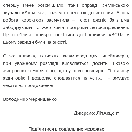
спершу мене розсмішило, таки справді англійською
звучало «Annalise», тож усі претензії до авторки. А ось
робота коректора засмутила – текст рясніє багатьма
хибодруками та жертвами програми автовиправлення.
Це особливо прикро, оскільки досі книжки «ВСЛ» у
цьому завжди були на висоті.
Отже, книжка, написана насамперед для тинейджерів,
при уважному розгляді виявляється досить цікавою
жанровою компіляцією, що суттєво розширює її цільову
аудиторію і дозволяє сподіватися на успіх. І – змушує
чекати на продовження.
Володимир Чернишенко
Джерело:
ЛітАкцент
Поділитися в соціальних мережах