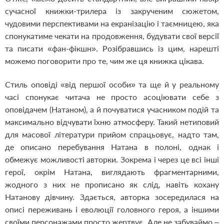
сучасної книжки-трилера із закрученим сюжетом,
чудовими перспективами на екранізацію і таємницею, яка
спонукатиме чекати на продовження, будувати свої версії
та писати «фан-фікшн». Розібравшись із цим, нарешті
можемо поговорити про те, чим же ця книжка цікава.
Стиль оповіді «від першої особи» та ще й у реальному
часі спонукає читача не просто асоціювати себе з
оповідачем (Натаном), а й почуватися учасником подій та
максимально відчувати їхню атмосферу. Такий нетиповий
для масової літератури прийом спрацьовує, надто там,
де описано перебування Натана в полоні, однак і
обмежує можливості авторки. Зокрема і через це всі інші
герої, окрім Натана, виглядають фрагментарними,
жодного з них не прописано як слід, навіть кохану
Натанову дівчину. Здається, авторка зосередилася на
описі переживань і еволюції головного героя, а іншими
своїми персонажами просто жертвує. Але не забуваймо –