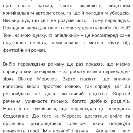
про свого батька, якого вважають видатним
кримінальним авторитетом, та ще й холодним убивцею.
Він вирішує, що світ не розуміє його, і тому переслідує.
Правда ж, чари для такого сюжету досить необов’язкові?
Тож, на мою думку, «Напівлихий» – це насамперед саме
підліткова повість, замаскована з метою збуту під
фентезійний роман.
Вибір перекладача роману ще раз показав, що маємо
справу з книгою-зіркою – за роботу взявся перекладач-
зірка Віктор Морозов. Варто сказати, що книжку
написано вкрай простою мовою, так справді міг би
розповідати не дуже кмітливий підліток. Короткі
речення, уривчасте письмо, багато дрібних розділів.
Ніхто й не сумнівався, що перекладач це передасть
бездоганно. До того ж, Морозов достатньо вміло та
органічно розпорядився сленгом, який подекуди
вживають герої. Ім’я коханої Натана – Анналіза – яке