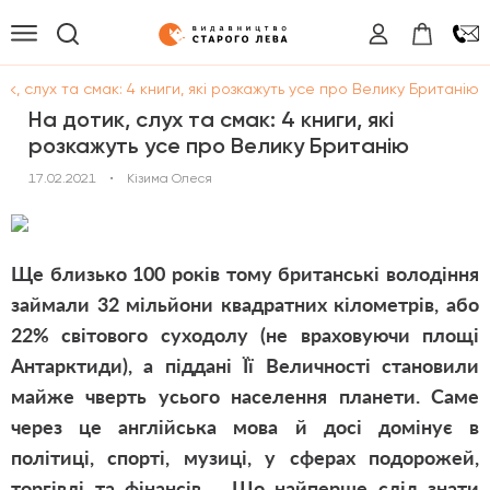
ик, слух та смак: 4 книги, які розкажуть усе про Велику Британію
На дотик, слух та смак: 4 книги, які
розкажуть усе про Велику Британію
17.02.2021
•
Кізима Олеся
Ще близько 100 років тому британські володіння
займали 32 мільйони квадратних кілометрів, або
22% світового суходолу (не враховуючи площі
Антарктиди), а піддані Її Величності становили
майже чверть усього населення планети. Саме
через це англійська мова й досі домінує в
політиці, спорті, музиці, у сферах подорожей,
торгівлі та фінансів… Що найперше слід знати