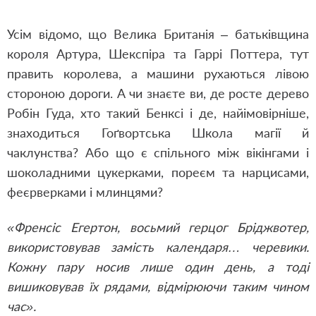
Усім відомо, що Велика Британія – батьківщина
короля Артура, Шекспіра та Гаррі Поттера, тут
править королева, а машини рухаються лівою
стороною дороги. А чи знаєте ви, де росте дерево
Робін Гуда, хто такий Бенксі і де, найімовірніше,
знаходиться Гоґвортська Школа магії й
чаклунства? Або що є спільного між вікінгами і
шоколадними цукерками, пореєм та нарцисами,
феєрверками і млинцями?
«Френсіс Егертон, восьмий герцог Бріджвотер,
використовував замість календаря… черевики.
Кожну пару носив лише один день, а тоді
вишиковував їх рядами, відмірюючи таким чином
час».