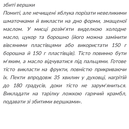
збиті вершки
Помиті, але нечищені яблука порізати невеликими
шматочками й викласти на дно форми, змащеної
маслом. У мисці розім’яти виделкою холодне
масло, цукор та борошно (його можна замінити
вівсяними пластівцями або використати 150 г
борошна й 150 г пластівців). Тісто повинно бути
м’яким, а масло відчуватися під пальцями. Готове
тісто викласти на фрукти, повністю прикриваючи
їх. Пекти впродовж 35 хвилин у духовці, нагрітій
до 180 градусів, доки тісто не зарум’яниться.
Викладати на тарілку ложкою гарячий крамбл,
подавати зі збитими вершками».