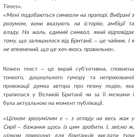
Times».
«Мені подобаються символи на прапорі. Вибрані з
розумом, вони вказують на історію, амбіції та
владу. На жаль, єдиний символ, який відповідає
тому, що залишилося від Британії, – це чайник. І я
не впевнений, що це хоч якось правильно».
Кожен текст – це вкрай суб’єктивна, сповнена
тонкого, дошкульного гумору та неприхованої
провокації думка автора про певну подію, яка
трапилася у Великій Британії чи за її межами і
була актуальною на момент публікації.
«Цілком зрозумілим є – з огляду на весь жах у
Сирії – бажання щось із цим зробити. І, звісно ж,
цілком природно для британців вислати туди