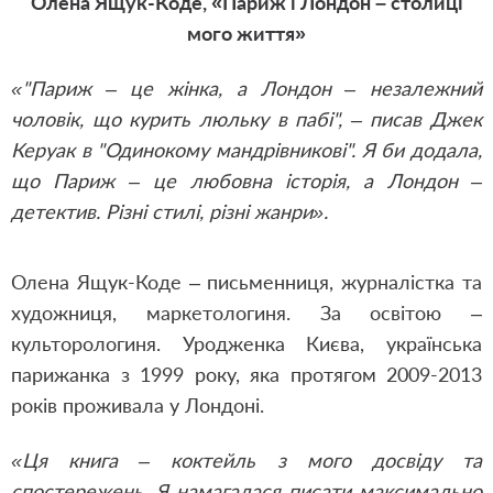
Олена Ящук-Коде, «Париж і Лондон – столиці
мого життя»
«"Париж – це жінка, а Лондон – незалежний
чоловік, що курить люльку в пабі", – писав Джек
Керуак в "Одинокому мандрівникові". Я би додала,
що Париж – це любовна історія, а Лондон –
детектив. Різні стилі, різні жанри».
Олена Ящук-Коде – письменниця, журналістка та
художниця, маркетологиня. За освітою –
культорологиня. Уродженка Києва, українська
парижанка з 1999 року, яка протягом 2009-2013
років проживала у Лондоні.
«Ця книга – коктейль з мого досвіду та
спостережень. Я намагалася писати максимально