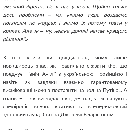
умовний фрегат. Це в нас у крові. Щойно тільки
десь проблеми – ми мчимо туди, роздаємо
поганцям по мордах і вчимо їх потому грати у
крикет. Але ж – ну, невже донині немає кращого
рішення?»
З цієї книги ви довідаєтесь, чому лише
йоркширець знає, як правильно сказати the, що
поєднує північ Англії з українською провінцією і
навіть як завдяки взаємно гарантованому
висміюванні можна поставити на коліна Путіна... А
головне – як виглядає світ, де над усім панують
самоіронія, влучна критика та всепереможний
здоровий глузд. Світ за Джеремі Кларксоном.