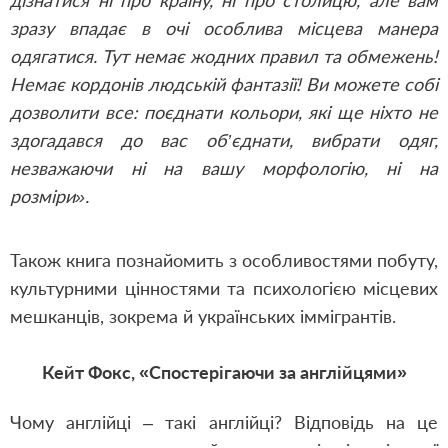
дізнатися ні про країну, ні про столицю, але вам
зразу впадає в очі особлива місцева манера
одягатися. Тут немає жодних правил та обмежень!
Немає кордонів людській фантазії! Ви можете собі
дозволити все: поєднати кольори, які ще ніхто не
здогадався до вас об’єднати, вибрати одяг,
незважаючи ні на вашу морфологію, ні на
розміри».
Також книга познайомить з особливостями побуту,
культурними цінностями та психологією місцевих
мешканців, зокрема й українських іммігрантів.
Кейт Фокс, «Спостерігаючи за англійцями»
Чому англійці – такі англійці? Відповідь на це