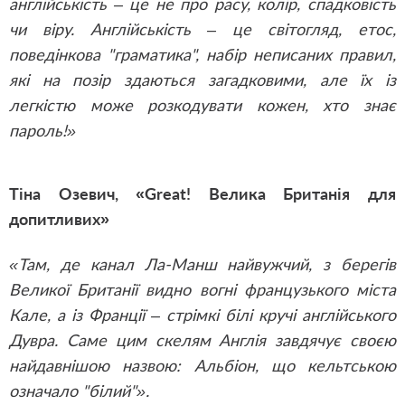
англійськість – це не про расу, колір, спадковість
чи віру. Англійськість – це світогляд, етос,
поведінкова "граматика", набір неписаних правил,
які на позір здаються загадковими, але їх із
легкістю може розкодувати кожен, хто знає
пароль!»
Тіна Озевич, «Great! Велика Британія для
допитливих»
«Там, де канал Ла-Манш найвужчий, з берегів
Великої Британії видно вогні французького міста
Кале, а із Франції – стрімкі білі кручі англійського
Дувра. Саме цим скелям Англія завдячує своєю
найдавнішою назвою: Альбіон, що кельтською
означало "білий"».