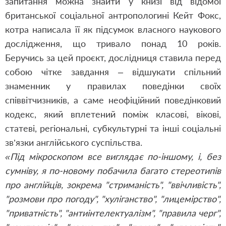
запитання можна знайти у книзі від відомої
британської соціальної антропологині Кейт Фокс,
котра написала її як підсумок власного наукового
дослідження, що тривало понад 10 років.
Беручись за цей проєкт, дослідниця ставила перед
собою чітке завдання – відшукати спільний
знаменник у правилах поведінки своїх
співвітчизників, а саме неофіційний поведінковий
кодекс, який вплетений поміж класові, вікові,
статеві, регіональні, субкультурні та інші соціальні
зв’язки англійського суспільства.
«Під мікроскопом все виглядає по-іншому, і, без
сумніву, я по-новому побачила багато стереотипів
про англійців, зокрема "стриманість", "ввічливість",
"розмови про погоду", "хуліганство", "лицемірство",
"приватність", "антиінтелектуалізм", "правила черг",