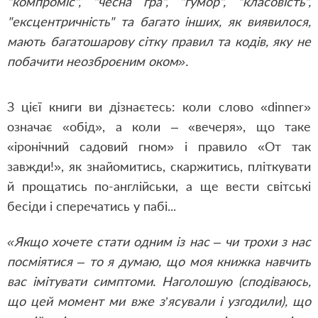
"компроміс", "чесна гра", "гумор", "класовість",
"ексцентричність" та багато інших, як виявилося,
мають багатошарову сітку правил та кодів, яку не
побачити неозброєним оком».
З цієї книги ви дізнаєтесь: коли слово «dinner»
означає «обід», а коли – «вечеря», що таке
«іронічний садовий гном» і правило «От так
завжди!», як знайомитись, скаржитись, пліткувати
й прощатись по-англійськи, а ще вести світські
бесіди і сперечатись у пабі...
«Якщо хочете стати одним із нас – чи трохи з нас
посміятися – то я думаю, що моя книжка навчить
вас імітувати симптоми. Наголошую (сподіваюсь,
що цей момент ми вже з’ясували і узгодили), що