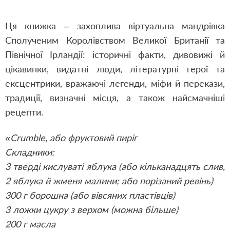
Ця книжка – захоплива віртуальна мандрівка
Сполученим Королівством Великої Британії та
Північної Ірландії: історичні факти, дивовижі й
цікавинки, видатні люди, літературні герої та
ексцентрики, вражаючі легенди, міфи й перекази,
традиції, визначні місця, а також найсмачніші
рецепти.
«Crumble, або фруктовий пиріг
Складники:
3 тверді кислуваті яблука (або кільканадцять слив,
2 яблука й жменя малини; або порізаний ревінь)
300 г борошна (або вівсяних пластівців)
3 ложки цукру з верхом (можна більше)
200 г масла