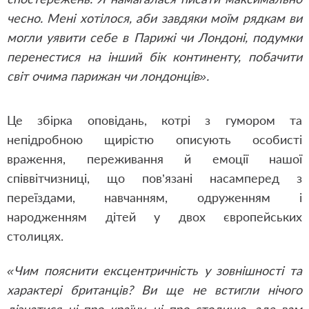
чесно. Мені хотілося, аби завдяки моїм рядкам ви
могли уявити себе в Парижі чи Лондоні, подумки
перенестися на інший бік континенту, побачити
світ очима парижан чи лондонців».
Це збірка оповідань, котрі з гумором та
непідробною щирістю описують особисті
враження, переживання й емоції нашої
співвітчизниці, що пов’язані насамперед з
переїздами, навчанням, одруженням і
народженням дітей у двох європейських
столицях.
«Чим пояснити ексцентричність у зовнішності та
характері британців? Ви ще не встигли нічого