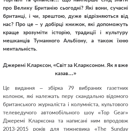
про Велику Британію сьогодні? Які вони, сучасні
британці, і чи, зрештою, дуже відрізняються від
нас? Про це – у добірці книжок, які допоможуть
краще зрозуміти історію, традиції і культуру
мешканців Туманного Альбіону, а також їхню
ментальність.
Джеремі Кларксон, «Світ за Кларксоном. Як я вже
казав…»
Це видання – збірка 79 вибраних газетних
колонок, які належать перу скандально відомого
британського журналіста і колумніста, культового
телеведучого автомобільного шоу «Top Gear»
Джеремі Кларксона та написані ним впродовж
2013-2015 років для тижневика «The Sunday