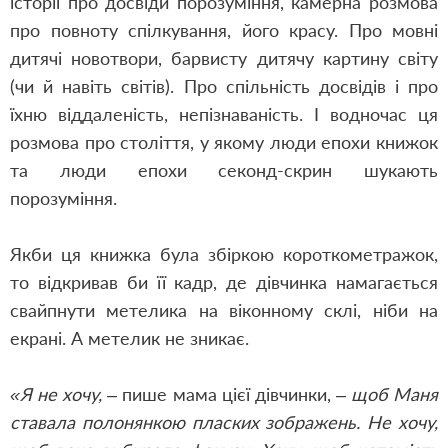
історії про досвіди порозуміння, камерна розмова
про повноту спілкування, його красу. Про мовні
дитячі новотвори, барвисту дитячу картину світу
(чи й навіть світів). Про спільність досвідів і про
їхню віддаленість, непізнаваність. І водночас ця
розмова про століття, у якому люди епохи книжок
та люди епохи секонд-скрин шукають
порозуміння.
Якби ця книжка була збіркою короткометражок,
то відкривав би її кадр, де дівчинка намагається
свайпнути метелика на віконному склі, ніби на
екрані. А метелик не зникає.
«Я не хочу, –
пише мама цієї дівчинки, –
щоб Маня
ставала полонянкою пласких зображень. Не хочу,