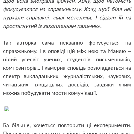
щоб вона вибирала фокуси. Хочу, щоб натомість
фокусувалася на справжньому. Хочу, щоб біля неї
пурхали справжні, живі метелики. І сідали їй на
простягнутий із захопленням пальчик».
Так авторка сама неквапно фокусується на
справжньому. І в оповіді цій між нею та Манею –
цілий усесвіт учених, студентів, письменників,
композиторів... І камерна сповідь розкладається на
спектр викладацьких, журналістських, наукових,
читацьких, глядацьких досвідів, завдяки яким
можна побудувати мости комунікації.
Ба більше, хочеться повторити ці експерименти.
Послухати, як свистить чайник, й описати цей звук.