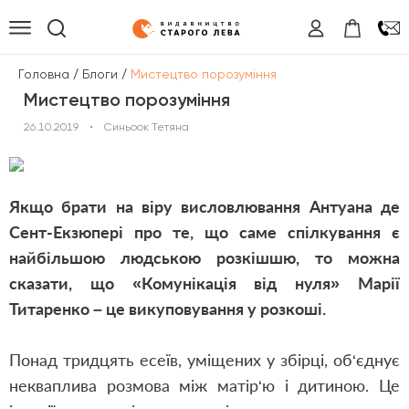
/
/
Головна
Блоги
Мистецтво порозуміння
Мистецтво порозуміння
26.10.2019
•
Синьоок Тетяна
Якщо брати на віру висловлювання Антуана де
Сент-Екзюпері про те, що саме спілкування є
найбільшою людською розкішшю, то можна
сказати, що «Комунікація від нуля» Марії
Титаренко – це викуповування у розкоші.
Понад тридцять есеїв, уміщених у збірці, об‘єднує
некваплива розмова між матір‘ю і дитиною. Це