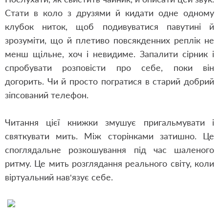
Стати в коло з друзями й кидати одне одному
клубок ниток, щоб подивуватися павутині й
зрозуміти, що й плетиво повсякденних реплік не
менш щільне, хоч і невидиме. Запалити сірник і
спробувати розповісти про себе, поки він
догорить. Чи й просто погратися в старий добрий
зіпсований телефон.
Читання цієї книжки змушує пригальмувати і
святкувати мить. Між сторінками затишно. Це
споглядальне розкошування під час шаленого
ритму. Це мить розглядання реального світу, коли
віртуальний нав‘язує себе.