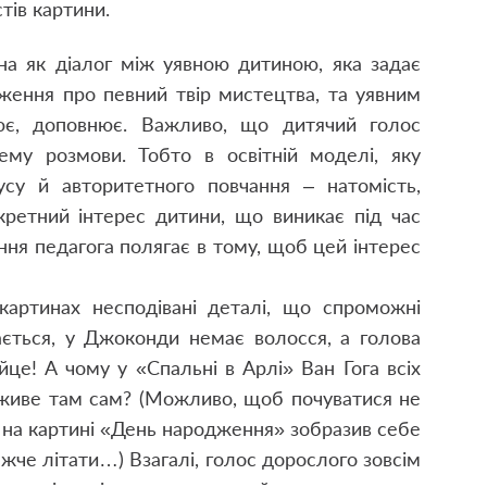
тів картини.
на як діалог між уявною дитиною, яка задає
еження про певний твір мистецтва, та уявним
нює, доповнює. Важливо, що дитячий голос
му розмови. Тобто в освітній моделі, яку
су й авторитетного повчання – натомість,
кретний інтерес дитини, що виникає під час
ання педагога полягає в тому, щоб цей інтерес
картинах несподівані деталі, що спроможні
ається, у Джоконди немає волосся, а голова
йце! А чому у «Спальні в Арлі» Ван Гога всіх
 живе там сам? (Можливо, щоб почуватися не
на картині «День народження» зобразив себе
ажче літати…) Взагалі, голос дорослого зовсім