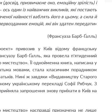
 (досвід, призвичаєне око, емоційну зрілість) і
ось один із найважчих викликів, які постають
ченої наївності ваблять його в цьому, а сила й
ервозданних емоцій, які він здатен передати»
(Франсуаза Барб-Ґалль)
роект» привозив у Київ відому французьку
нсуазу Барб-Ґалль, яка провела п’ятиденний
 мистецтво». Її однойменна книга, написана у
атьма мовами, стала класичним порадником
 батьків. Нині ж завдяки «Видавництву Старого
сному українському перекладі Софії Рябчук. З
 прийняла запрошення знову приїхати в Київ на
о мистецтво» насправді призначена не лише