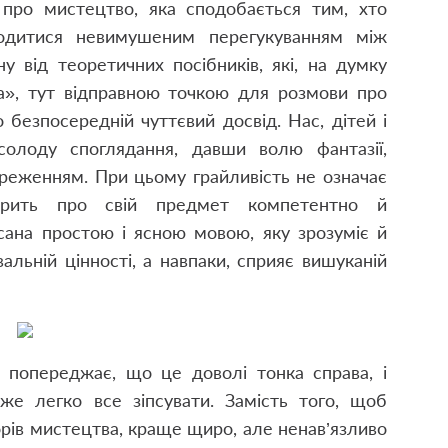
про мистецтво, яка сподобається тим, хто
лодитися невимушеним перегукуванням між
у від теоретичних посібників, які, на думку
а», тут відправною точкою для розмови про
 безпосередній чуттєвий досвід. Нас, дітей і
солоду споглядання, давши волю фантазії,
ереженням. При цьому грайливість не означає
оворить про свій предмет компетентно й
сана простою і ясною мовою, яку зрозуміє й
вальній цінності, а навпаки, сприяє вишуканій
ь попереджає, що це доволі тонка справа, і
же легко все зіпсувати. Замість того, щоб
рів мистецтва, краще щиро, але ненав’язливо