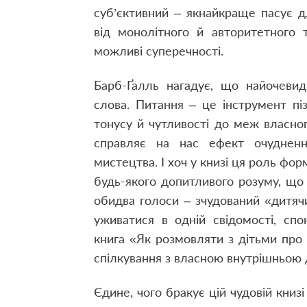
суб’єктивний – якнайкраще пасує дл
від монолітного й авторитетного 
можливі суперечності.
Барб-Ґалль нагадує, що найочевид
слова. Питання – це інструмент пі
тонусу й чутливості до меж власно
справляє на нас ефект очудненн
мистецтва. І хоч у книзі ця роль фор
будь-якого допитливого розуму, що 
обидва голоси – зчудований «дитяч
уживатися в одній свідомості, сп
книга «Як розмовляти з дітьми про
спілкування з власною внутрішньою
Єдине, чого бракує цій чудовій книз