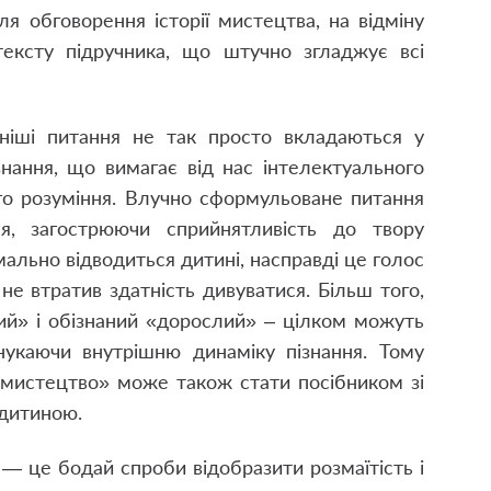
я обговорення історії мистецтва, на відміну
тексту підручника, що штучно згладжує всі
ніші питання не так просто вкладаються у
знання, що вимагає від нас інтелектуального
го розуміння. Влучно сформульоване питання
я, загострюючи сприйнятливість до твору
мально відводиться дитині, насправді це голос
не втратив здатність дивуватися. Більш того,
ий» і обізнаний «дорослий» – цілком можуть
онукаючи внутрішню динаміку пізнання. Тому
 мистецтво» може також стати посібником зі
 дитиною.
і — це бодай спроби відобразити розмаїтість і