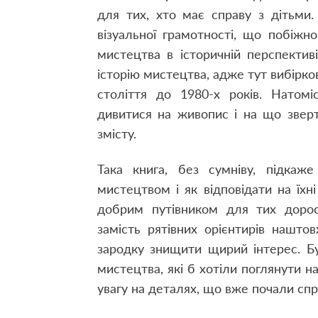
для тих, хто має справу з дітьми.
візуальної грамотності, що побіжн
мистецтва в історичній перспектив
історію мистецтва, адже тут вибірк
століття до 1980-х років. Натом
дивитися на живопис і на що зверт
змісту.
Така книга, без сумніву, підкаже
мистецтвом і як відповідати на їхн
добрим путівником для тих доросл
замість рятівних орієнтирів нашто
зародку знищити щирий інтерес. Бу
мистецтва, які б хотіли поглянути 
увагу на деталях, що вже почали сп