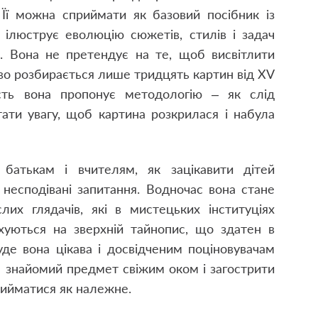
 Її можна сприймати як базовий посібник із
о ілюструє еволюцію сюжетів, стилів і задач
і. Вона не претендує на те, щоб висвітлити
ово розбирається лише тридцять картин від XV
ість вона пропонує методологію – як слід
ати увагу, щоб картина розкрилася і набула
 батькам і вчителям, як зацікавити дітей
і несподівані запитання. Водночас вона стане
их глядачів, які в мистецьких інституціях
вхуються на зверхній тайнопис, що здатен в
де вона цікава і досвідченим поціновувачам
на знайомий предмет свіжим оком і загострити
рийматися як належне.