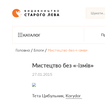
Пр
КАТАЛОГ
/
/
Головна
Блоги
Мистецтво без «-ізмів»
Мистецтво без «-ізмів»
27.01.2015
Тета Цибульник,
K
orydor