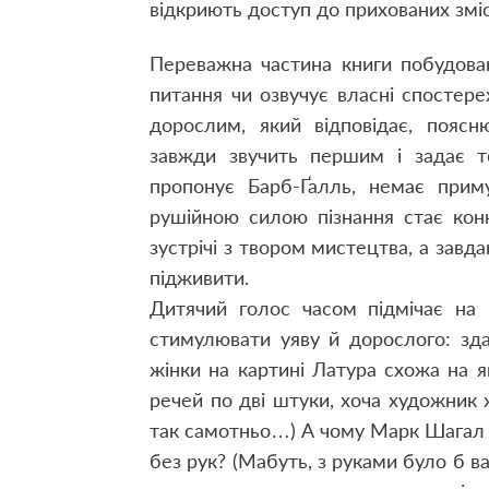
відкриють доступ до прихованих зміс
Переважна частина книги побудова
питання чи озвучує власні спостер
дорослим, який відповідає, пояс
завжди звучить першим і задає те
пропонує Барб-Ґалль, немає приму
рушійною силою пізнання стає кон
зустрічі з твором мистецтва, а завд
підживити.
Дитячий голос часом підмічає на 
стимулювати уяву й дорослого: зд
жінки на картині Латура схожа на я
речей по дві штуки, хоча художник
так самотньо…) А чому Марк Шагал 
без рук? (Мабуть, з руками було б в