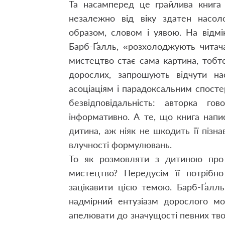
Та насамперед це грайлива книга 
незалежно від віку здатен насо
образом, словом і уявою. На відмін
Барб-Ґалль, «розхолоджують читач
мистецтво стає сама картина, тобто
дорослих, запрошують відчути на
асоціаціям і парадоксальним спост
безвідповідальність: авторка г
інформативно. А те, що книга напи
дитина, аж ніяк не шкодить її пізна
влучності формулювань.
То як розмовляти з дитиною про
мистецтво? Передусім її потрібно
зацікавити цією темою. Барб-Ґалл
надмірний ентузіазм дорослого мо
апелювати до значущості певних тво