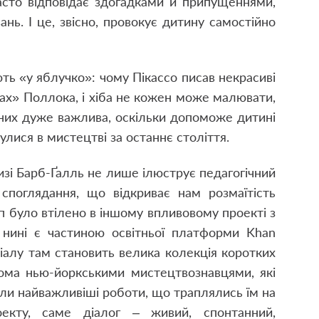
асто відповідає здогадками й припущеннями,
нь. І це, звісно, провокує дитину самостійно
ють «у яблучко»: чому Пікассо писав некрасиві
ках» Поллока, і хіба не кожен може малювати,
 них дуже важлива, оскільки допоможе дитині
улися в мистецтві за останнє століття.
изі Барб-Ґалль не лише ілюструє педагогічний
 споглядання, що відкриває нам розмаїтість
п було втілено в іншому впливовому проекті з
о нині є частиною освітньої платформи Khan
іалу там становить велика колекція коротких
вома нью-йоркськими мистецтвознавцями, які
ли найважливіші роботи, що траплялись їм на
оекту, саме діалог – живий, спонтанний,