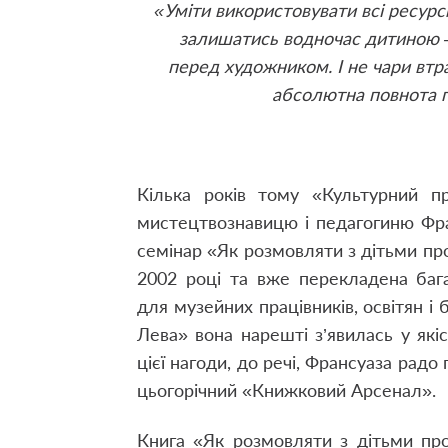
«Уміти використовувати всі ресурси
залишатись водночас дитиною – 
перед художником. І не чари втра
абсолютна повнота п
Кілька років тому «Культурний п
мистецтвознавицю і педагогиню Фра
семінар «Як розмовляти з дітьми про
2002 році та вже перекладена баг
для музейних працівників, освітян і
Лева» вона нарешті з’явилась у які
цієї нагоди, до речі, Франсуаза радо
цьогорічний «Книжковий Арсенал».
Книга «Як розмовляти з дітьми пр