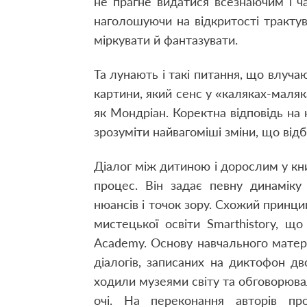
не прагне видатися всезнаючим і ч
наголошуючи на відкритості трактува
міркувати й фантазувати.
Та лунають і такі питання, що влуча
картини, який сенс у «каляках-маля
як Мондріан. Коректна відповідь на
зрозуміти найвагоміші зміни, що відб
Діалог між дитиною і дорослим у кн
процес. Він задає певну динаміку
нюансів і точок зору. Схожий принци
мистецької освіти Smarthistory, щ
Academy. Основу навчального матер
діалогів, записаних на диктофон д
ходили музеями світу та обговорюва
очі. На переконання авторів пр