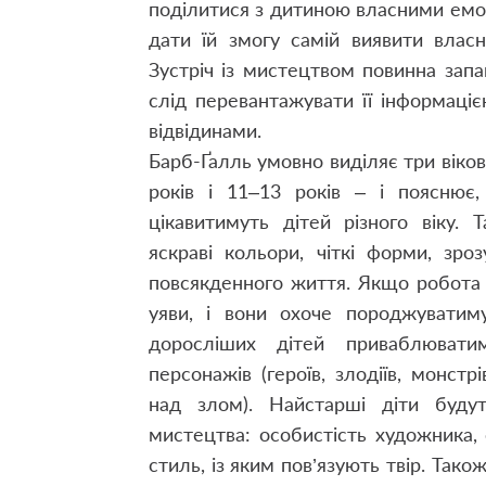
поділитися з дитиною власними емоц
дати їй змогу самій виявити власн
Зустріч із мистецтвом повинна запа
слід перевантажувати її інформац
відвідинами.
Барб-Ґалль умовно виділяє три вікові
років і 11–13 років – і пояснює,
цікавитимуть дітей різного віку.
яскраві кольори, чіткі форми, зроз
повсякденного життя. Якщо робота ї
уяви, і вони охоче породжуватимут
доросліших дітей приваблювати
персонажів (героїв, злодіїв, монст
над злом). Найстарші діти будут
мистецтва: особистість художника, 
стиль, із яким пов’язують твір. Так