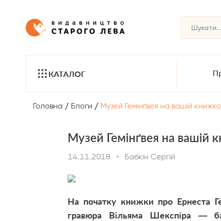
Пр
КАТАЛОГ
/
/
Головна
Блоги
Музей Гемінґвея на вашій книжко
Музей Гемінґвея на вашій 
14.11.2018
•
Бабкін Сергій
На початку книжки про Ернеста Ге
гравюра Вільяма Шекспіра — бат