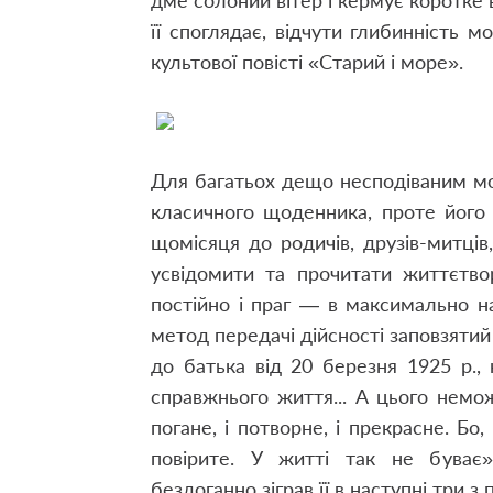
дме солоний вітер і кермує коротке 
її споглядає, відчути глибинність м
культової повісті «Старий і море».
Для багатьох дещо несподіваним мо
класичного щоденника, проте його 
щомісяця до родичів, друзів-митців
усвідомити та прочитати життєтвор
постійно і праг — в максимально н
метод передачі дійсності заповзятий
до батька від 20 березня 1925 р.,
справжнього життя... А цього нем
погане, і потворне, і прекрасне. Бо
повірите. У житті так не буває
бездоганно зіграв її в наступні три 