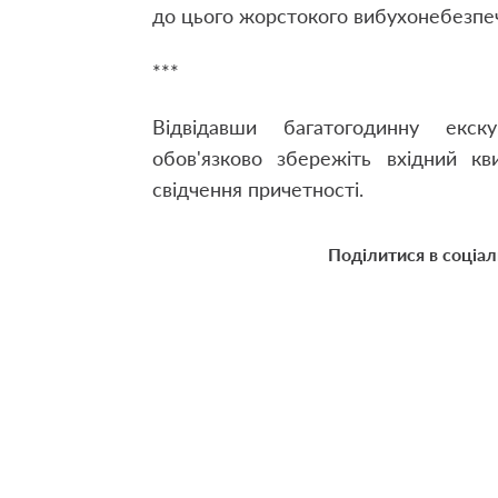
до цього жорстокого вибухонебезпеч
***
Відвідавши багатогодинну екск
обов'язково збережіть вхідний 
свідчення причетності.
Поділитися в соціа