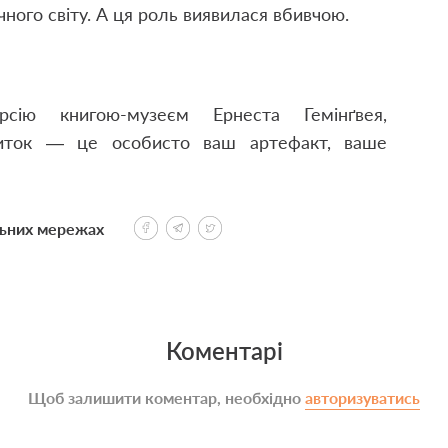
ного світу. А ця роль виявилася вбивчою.
урсію книгою-музеєм Ернеста Гемінґвея,
квиток — це особисто ваш артефакт, ваше
льних мережах
Коментарі
Щоб залишити коментар, необхідно
авторизуватись