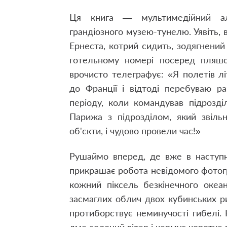
Ця книга — мультимедійний ал
грандіозного музею-тунелю. Уявіть, 
Ернеста, котрий сидить, зодягнений
готельному номері посеред пляш
врочисто телеграфує: «Я полетів лі
до Франції і відтоді перебуваю ра
періоду, коли командував підрозд
Парижа з підрозділом, який звіль
об'єкти, і чудово провели час!»
Рушаймо вперед, де вже в наступні
прикрашає робота невідомого фотогр
кожний піксель безкінечного океа
засмаглих облич двох кубинських риб
протиборствує неминучості гибелі.