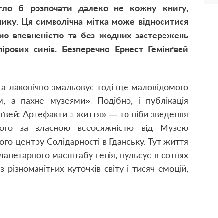
огло б розпочати далеко не кожну книгу,
ику. Ця символічна мітка може відноситися
вою впевненістю та без жодних застережень
рових синів. Безперечно Ернест Гемінґвей
 та лаконічно змальовує тоді ще маловідомого
м, а пахне музеями». Подібно, і публікація
ґвей: Артефакти з життя» — то ніби зведення
шого за власною всеосяжністю від Музею
ого центру Солідарності в Гданську. Тут життя
ланетарного масштабу генія, пульсує в сотнях
із різноманітних куточків світу і тисяч емоцій,