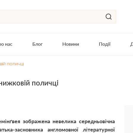
о нас
Блог
Новини
Події
Д
вій поличці
книжковій поличці
мінґвея зображена невелика середньовічна
ька-засновника англомовної літературної