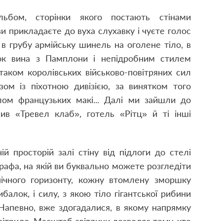
ьбом, сторінки якого постають стінами
ви прикладаєте до вуха слухавку і чуєте голос
 в грубу армійську шинель на оголене тіло, в
ок вина з Памплони і непідробним стилем
таком королівських військово-повітряних сил
зом із піхотною дивізією, за винятком того
ілом французьких макі... Далі ми зайшли до
нив «Тревел клаб», готель «Рітц» й ті інші
й просторій залі стіну від підлоги до стелі
афа, на якій ви буквально можете розгледіти
нічного горизонту, кожну втомлену зморшку
алок, і силу, з якою тіло гігантської рибини
 Напевно, вже здогадалися, в якому напрямку