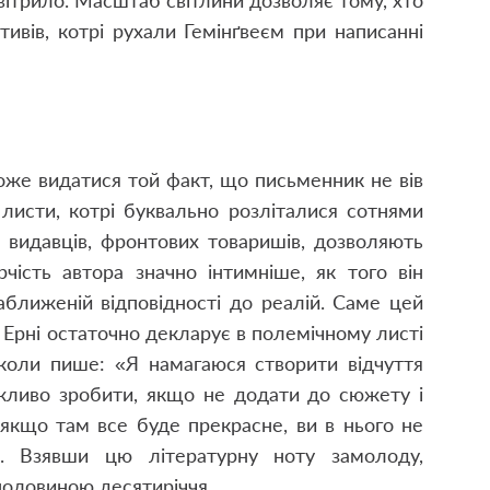
вітрило. Масштаб світлини дозволяє тому, хто
отивів, котрі рухали Гемінґвеєм при написанні
же видатися той факт, що письменник не вів
листи, котрі буквально розліталися сотнями
, видавців, фронтових товаришів, дозволяють
чість автора значно інтимніше, як того він
аближеній відповідності до реалій. Саме цей
 Ерні остаточно декларує в полемічному листі
 коли пише: «Я намагаюся створити відчуття
ожливо зробити, якщо не додати до сюжету і
, якщо там все буде прекрасне, ви в нього не
». Взявши цю літературну ноту замолоду,
з половиною десятиріччя.