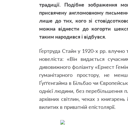
традиції. Подібне зображення м
присвячену англомовному письменн
лише до тих, кого зі стовідсотко
можна віднести до когорти шекспі
таким народився і відбувся.
Ґертруда Стайн у 1920-х рр. влучно
новеліста: «Він видається сучасни
дивовижного фоліанту «Ернест Гемін
гуманітарного простору, не мен
Ґуґґенгайма в Більбао чи Європейськ
однієї людини, без перебільшення п
архівних світлин, чеках з книгарень 
вилитих в приватній епістолярії.