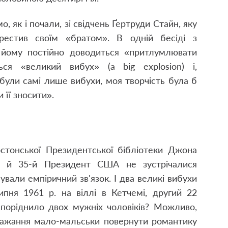
як і почали, зі свідчень Ґертруди Стайн, яку
рестив своїм «братом». В одній бесіді з
о йому постійно доводиться «притлумлювати
ься «великий вибух» (a big explosion) і,
 були самі лише вибухи, моя творчість була б
 її зносити».
стонської Президентської бібліотеки Джона
ат й 35-й Президент США не зустрічалися
ували емпіричний зв'язок. І два великі вибухи
пня 1961 р. на віллі в Кетчемі, другий 22
споріднило двох мужніх чоловіків? Можливо,
 бажання мало-мальськи повернути романтику