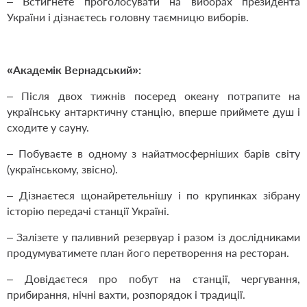
– Встигнете проголосувати на виборах президента
України і дізнаєтесь головну таємницю виборів.
«
Академік Вернадський»:
– Після двох тижнів посеред океану потрапите на
українську антарктичну станцію, вперше приймете душ і
сходите у сауну.
– Побуваєте в одному з найатмосферніших барів світу
(українському, звісно).
– Дізнаєтеся щонайретельнішу і по крупинках зібрану
історію передачі станції Україні.
– Залізете у паливний резервуар і разом із дослідниками
продумуватимете план його перетворення на ресторан.
– Довідаєтеся про побут на станції, чергування,
прибирання, нічні вахти, розпорядок і традиції.