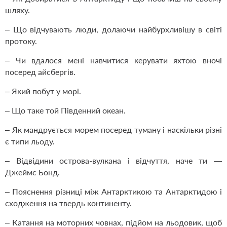
шляху.
– Що відчувають люди, долаючи найбурхливішу в світі
протоку.
– Чи вдалося мені навчитися керувати яхтою вночі
посеред айсбергів.
– Який побут у морі.
– Що таке той Південний океан.
– Як мандрується морем посеред туману і наскільки різні
є типи льоду.
– Відвідини острова-вулкана і відчуття, наче ти —
Джеймс Бонд.
– Пояснення різниці між Антарктикою та Антарктидою і
сходження на твердь континенту.
– Катання на моторних човнах, підйом на льодовик, щоб