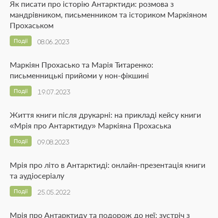
Як писати про історію Антарктиди: розмова з
мандрівником, письменником та істориком Маркіяном
Прохаськом
Події
08.06.2023
Маркіян Прохасько та Марія Титаренко:
письменницькі прийоми у нон-фікшині
Події
19.07.2023
Життя книги після друкарні: на прикладі кейсу книги
«Мрія про Антарктиду» Маркіяна Прохаська
Події
09.08.2023
Мрія про літо в Антарктиді: онлайн-презентація книги
та аудіосеріалу
Події
25.05.2022
Мрія про Антарктиду та подорож до неї: зустріч з