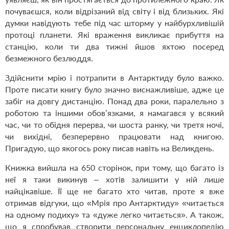
почуваєшся, коли відрізаний від світу і від близьких. Які
думки навідують тебе під час шторму у найбурхливішій
протоці планети. Які враження викликає прибуття на
станцію, коли ти два тижні йшов яхтою посеред
безмежного безлюддя.
Здійснити мрію і потрапити в Антарктиду було важко.
Проте писати книгу було значно виснажливіше, адже це
забіг на довгу дистанцію. Понад два роки, паралельно з
роботою та іншими обов’язками, я намагався у всякий
час, чи то обідня перерва, чи шоста ранку, чи третя ночі,
чи вихідні, безперервно працювати над книгою.
Пригадую, що якогось року писав навіть на Великдень.
Книжка вийшла на 650 сторінок, при тому, що багато із
неї я таки викинув – хотів залишити у ній лише
найцікавіше. Її ще не багато хто читав, проте я вже
отримав відгуки, що «Мрія про Антарктиду» «читається
на одному подиху» та «дуже легко читається». А також,
що я спробував створити персональну енциклопедію