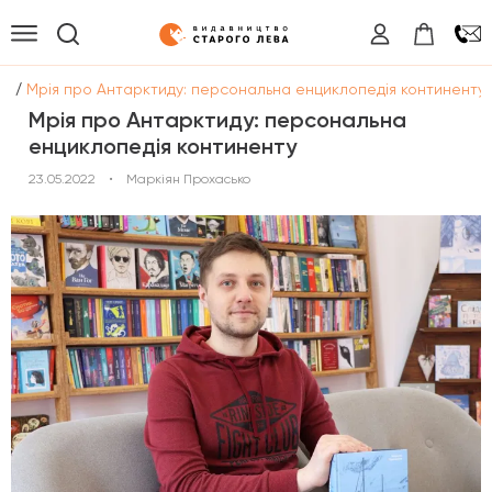
/
ги
Мрія про Антарктиду: персональна енциклопедія континенту
Мрія про Антарктиду: персональна
енциклопедія континенту
23.05.2022
•
Маркіян Прохасько