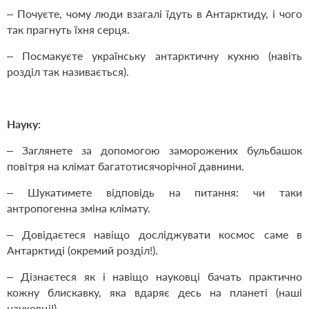
– Почуєте, чому люди взагалі їдуть в Антарктиду, і чого
так прагнуть їхня серця.
– Посмакуєте українську антарктичну кухню (навіть
розділ так називається).
Наук
у:
– Заглянете за допомогою заморожених бульбашок
повітря на клімат багатотисячорічної давнини.
– Шукатимете відповідь на питання: чи таки
антропогенна зміна клімату.
– Довідаєтеся навіщо досліджувати космос саме в
Антарктиді (окремий розділ!).
– Дізнаєтеся як і навіщо науковці бачать практично
кожну блискавку, яка вдаряє десь на планеті (наші
науковці!).