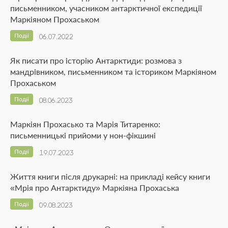
письменником, учасником антарктичної експедиції
Маркіяном Прохаськом
Події
06.07.2022
Як писати про історію Антарктиди: розмова з
мандрівником, письменником та істориком Маркіяном
Прохаськом
Події
08.06.2023
Маркіян Прохасько та Марія Титаренко:
письменницькі прийоми у нон-фікшині
Події
19.07.2023
Життя книги після друкарні: на прикладі кейсу книги
«Мрія про Антарктиду» Маркіяна Прохаська
Події
09.08.2023