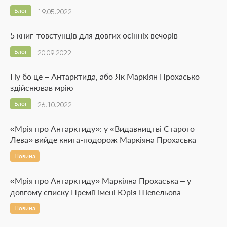
Блог
19.05.2022
5 книг-товстунців для довгих осінніх вечорів
Блог
20.09.2022
Ну бо це – Антарктида, або Як Маркіян Прохасько
здійснював мрію
Блог
26.10.2022
«Мрія про Антарктиду»: у «Видавництві Старого
Лева» вийде книга-подорож Маркіяна Прохаська
Новина
«Мрія про Антарктиду» Маркіяна Прохаська – у
довгому списку Премії імені Юрія Шевельова
Новина