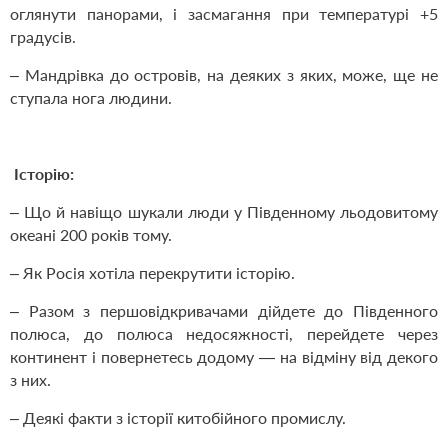
оглянути панорами, і засмагання при температурі +5
градусів.
– Мандрівка до островів, на деяких з яких, може, ще не
ступала нога людини.
Історі
ю:
– Що й навіщо шукали люди у Південному льодовитому
океані 200 років тому.
– Як Росія хотіла перекрутити історію.
– Разом з першовідкривачами дійдете до Південного
полюса, до полюса недосяжності, перейдете через
континент і повернетесь додому — на відміну від декого
з них.
– Деякі факти з історії китобійного промислу.