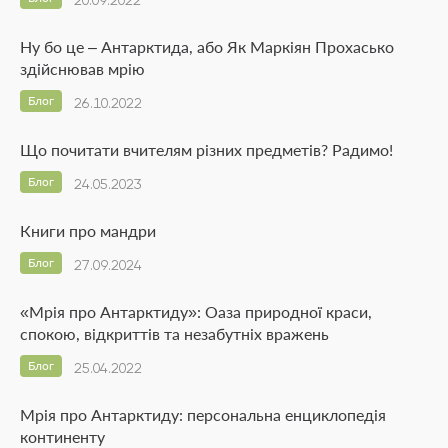
20.09.2022
Ну бо це – Антарктида, або Як Маркіян Прохасько
здійснював мрію
Блог
26.10.2022
Що почитати вчителям різних предметів? Радимо!
Блог
24.05.2023
Книги про мандри
Блог
27.09.2024
«Мрія про Антарктиду»: Оаза природної краси,
спокою, відкриттів та незабутніх вражень
Блог
25.04.2022
Мрія про Антарктиду: персональна енциклопедія
континенту