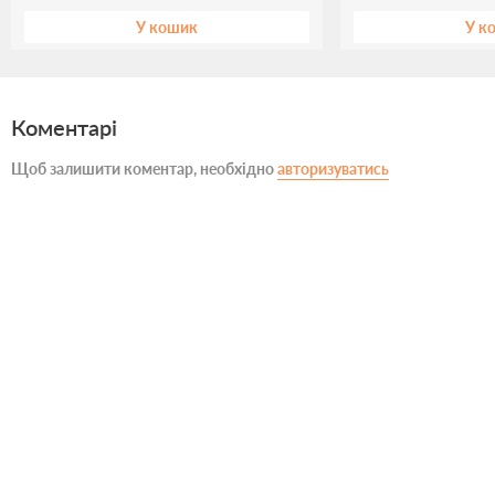
У кошик
У к
Коментарі
Щоб залишити коментар, необхідно
авторизуватись