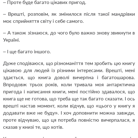
– Проте буде багато цікавих пригод.
– Врешті, розповім, як змінилося після такої мандрівки
моє сприйняття світу і себе самого.
– А також зізнаюся, до чого було важко знову звикнути в
Україні.
– І ще багато іншого.
Дуже сподіваюся, що різноманіття тем зробить цю книгу
цікавою для людей із різними інтересами. Врешті, мені
здається, що книга доволі вичерпна і багатошарова.
Впродовж трьох років, коли тривала моя антарктична
пригода і написання книги, мені постійно здавалося, що
книга ще не готова, що треба ще так багато сказати. І ось
врешті настав момент, коли відчув, що «цього у книгу я
додавати вже не буду». І хоч доповнити можна завжди,
проте відчуваю, що ця потреба повністю вичерпалася, я
сказав у книзі те, що хотів.