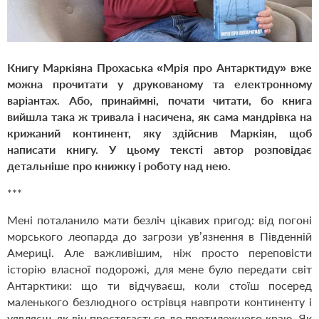
Книгу Маркіяна Прохаська «Мрія про Антарктиду» вже
можна прочитати у друкованому та електронному
варіантах. Або, принаймні, почати читати, бо книга
вийшла така ж тривала і насичена, як сама мандрівка на
крижаний континент, яку здійснив Маркіян, щоб
написати книгу. У цьому тексті автор розповідає
детальніше про книжку і роботу над нею.
***
Мені поталанило мати безліч цікавих пригод: від погоні
морського леопарда до загрози ув’язнення в Південній
Америці. Але важливішим, ніж просто переповісти
історію власної подорожі, для мене було передати світ
Антарктики: що ти відчуваєш, коли стоїш посеред
маленького безлюдного острівця навпроти континенту і
уявляєш, як він простягається до протилежного краю. Як