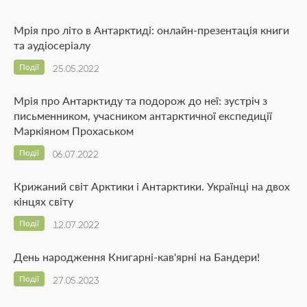
Мрія про літо в Антарктиді: онлайн-презентація книги
та аудіосеріалу
Події
25.05.2022
Мрія про Антарктиду та подорож до неї: зустріч з
письменником, учасником антарктичної експедиції
Маркіяном Прохаськом
Події
06.07.2022
Крижаний світ Арктики і Антарктики. Українці на двох
кінцях світу
Події
12.07.2022
День народження Книгарні-кав'ярні на Бандери!
Події
27.05.2023