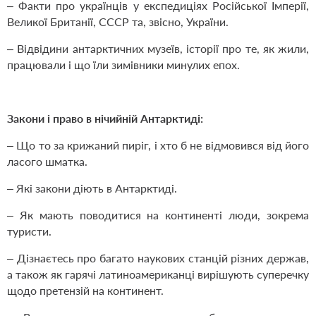
–
Факти про українців у експедиціях Російської Імперії,
Великої Британії, СССР та, звісно, України.
– Відвідини антарктичних музеїв, історії про те, як жили,
працювали і що їли зимівники минулих епох.
Закони і право в нічийній Антарктиді:
– Що то за крижаний пиріг, і хто б не відмовився від його
ласого шматка.
– Які закони діють в Антарктиді.
– Як мають поводитися на континенті люди, зокрема
туристи.
– Дізнаєтесь про багато наукових станцій різних держав,
а також як гарячі латиноамериканці вирішують суперечку
щодо претензій на континент.