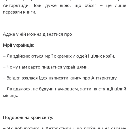
Антарктиди. Тож дуже вірю, що обсяг – це лише
переваги книги.
Адже у ній можна дізнатися про
Мрії українців:
–
Як здійснюються мрії окремих людей і цілих країн.
– Чому нам варто пишатися українцями.
– Звідки взялася ідея написати книгу про Антарктиду.
– Як вдалося, не будучи науковцем, жити на станції цілий
місяць.
Подорож на край світу:
– Як добиратися в Антарктиду і що побачиш на своєму