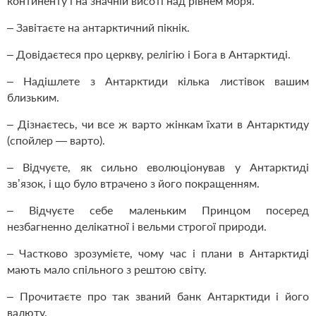
континенту і на значній висоті над рівнем моря.
– Завітаєте на антарктичний пікнік.
– Довідаєтеся про церкву, релігію і Бога в Антарктиді.
– Надішлете з Антарктиди кілька листівок вашим
близьким.
– Дізнаєтесь, чи все ж варто жінкам їхати в Антарктиду
(спойлер — варто).
– Відчуєте, як сильно еволюціонував у Антарктиді
зв’язок, і що було втрачено з його покращенням.
– Відчуєте себе маленьким Принцом посеред
незбагненно делікатної і вельми строгої природи.
– Частково зрозумієте, чому час і плани в Антарктиді
мають мало спільного з рештою світу.
– Прочитаєте про так званий банк Антарктиди і його
валюту.