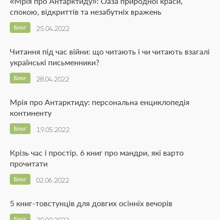
«Мрія про Антарктиду»: Оаза природної краси,
спокою, відкриттів та незабутніх вражень
Блог
25.04.2022
Читання під час війни: що читають і чи читають взагалі
українські письменники?
Блог
28.04.2022
Мрія про Антарктиду: персональна енциклопедія
континенту
Блог
19.05.2022
Крізь час і простір. 6 книг про мандри, які варто
прочитати
Блог
02.06.2022
5 книг-товстунців для довгих осінніх вечорів
Блог