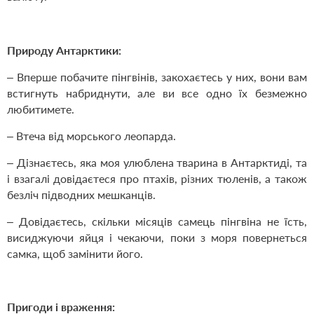
Природ
у
Антарктики:
– Вперше побачите пінгвінів, закохаєтесь у них, вони вам
встигнуть набриднути, але ви все одно їх безмежно
любитимете.
– Втеча від морського леопарда.
– Дізнаєтесь, яка моя улюблена тварина в Антарктиді, та
і взагалі довідаєтеся про птахів, різних тюленів, а також
безліч підводних мешканців.
– Довідаєтесь, скільки місяців самець пінгвіна не їсть,
висиджуючи яйця і чекаючи, поки з моря повернеться
самка, щоб замінити його.
Пригоди і враження: