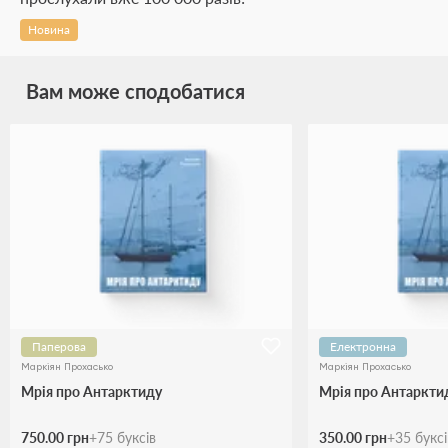
Новина
Вам може сподобатися
Паперова
Електронна
Маркіян Прохасько
Маркіян Прохасько
Мрія про Антарктиду
Мрія про Антаркти
750.00 грн
+
75
буксів
350.00 грн
+
35
букс