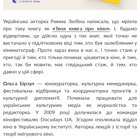
Українська акторка Римма Зюбіна написала, що мріяла
про таку книгу як
«Твоя книга про кіно»
. І, будьмо
відвертими, це дійсно одна з тих книг, якої точно не
вистачало у підлітковому віці тим, хто був залюбленим у
кінематограф. Проте зараз вона в нас є, і точно стане у
пригоді й тим, хто тільки починає цікавитися кіно, й тим,
хто, так би мовити, має глядацький стаж, й тим, хто
давно у цій сфері.
Ольга Бірзул
— кінокураторка, культурна менеджерка,
фестивальна відбірниця та координаторка проєктів з
культурної дипломатії. Починала працювати для
українських культурних медіа як журналістка та
редакторка. У 2009 році долучилася до команди
кінофестивалю Docudays UA. Згодом очолювала відділ
кіно в Українському інституті. Авторка лекцій з історії та
теорії неігрового кіно.