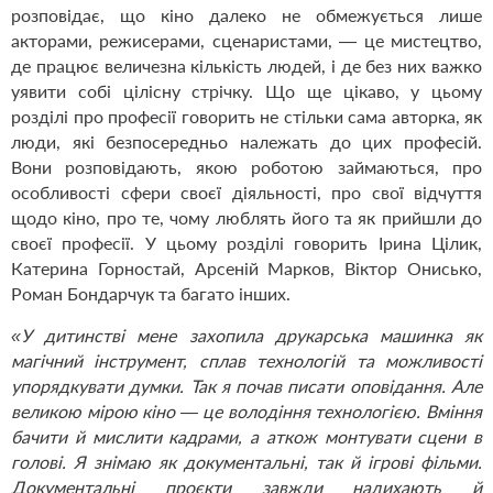
розповідає, що кіно далеко не обмежується лише
акторами, режисерами, сценаристами, — це мистецтво,
де працює величезна кількість людей, і де без них важко
уявити собі цілісну стрічку. Що ще цікаво, у цьому
розділі про професії говорить не стільки сама авторка, як
люди, які безпосередньо належать до цих професій.
Вони розповідають, якою роботою займаються, про
особливості сфери своєї діяльності, про свої відчуття
щодо кіно, про те, чому люблять його та як прийшли до
своєї професії. У цьому розділі говорить Ірина Цілик,
Катерина Горностай, Арсеній Марков, Віктор Онисько,
Роман Бондарчук та багато інших.
«У дитинстві мене захопила друкарська машинка як
магічний інструмент, сплав технологій та можливості
упорядкувати думки. Так я почав писати оповідання. Але
великою мірою кіно — це володіння технологією. Вміння
бачити й мислити кадрами, а аткож монтувати сцени в
голові. Я знімаю як документальні, так й ігрові фільми.
Документальні проєкти завжди надихають й