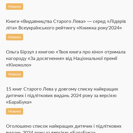
Новина
Книги «Видавництва Старого Лева» — серед «Лідерів
літа» Всеукраїнського рейтингу «Книжка року'2024»
Новина
Ольга Бірзул з книгою «Твоя книга про кіно» отримала
нагороду «За досягнення» від Національної премії
«Кіноколо»
Новина
15 книг Старого Лева у довгому списку найкращих
дитячих і підліткових видань 2024 року за версією
«БараБука»
Новина
Оголошено список найкращих дитячих і підліткових
видань 2024 року за версією «БараБука»