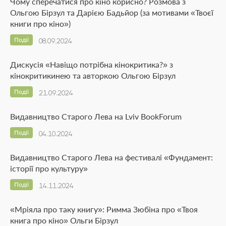
Чому сперечатися про кіно корисно? Розмова з
Ольгою Бірзул та Дарією Бадьйор (за мотивами «Твоєї
книги про кіно»)
Події
08.09.2024
Дискусія «Навіщо потрібна кінокритика?» з
кінокритикинею та авторкою Ольгою Бірзул
Події
21.09.2024
Видавництво Старого Лева на Lviv BookForum
Події
04.10.2024
Видавництво Старого Лева на фестивалі «Фундамент:
історії про культуру»
Події
14.11.2024
«Мріяла про таку книгу»: Римма Зюбіна про «Твоя
книга про кіно» Ольги Бірзул