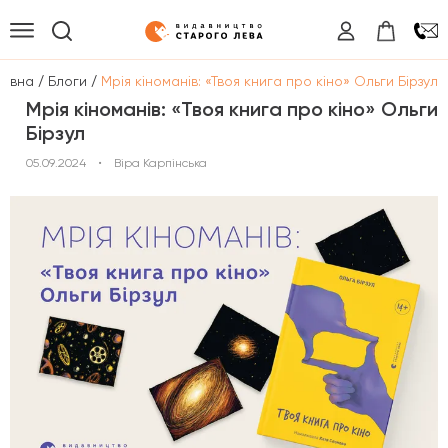
/
/
ловна
Блоги
Мрія кіноманів: «Твоя книга про кіно» Ольги Бірзул
Мрія кіноманів: «Твоя книга про кіно» Ольги
Бірзул
05.09.2024
•
Віра Карпінська