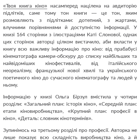
«Твоя книга кіно»
насамперед націлена на авдиторію
підлітків, саме тому тон книги — це тон, яким
розмовляють з підлітками: дотепний, з жартами,
влучними порівняннями й доступністю інформації. У
книзі 164 сторінки з ілюстраціями Каті Слонової, однак
цих сторінок авторці цілком вистачило, аби вкласти у
книгу всю важливу інформацію про кіно: від прабабусі
кінематографа камери-обскуру до списку найбільших та
найвідоміших кінофестивалів, від італійського
неореалізму, французької нової хвилі та українського
поетичного кіно до сучасного кінематографу та людей у
ньому.
Інформацію у книзі Ольга Бірзул вмістила у чотири
розділи: «Загальний план: історія кіно», «Середній план:
етапи кіновиробництва», «Крупний план: професії в
кіно», «Деталь: словник кінотермінів».
Зупинімось на третьому розділі про професії. Авторка не
лише показує всю складність виробництва кіно, а й