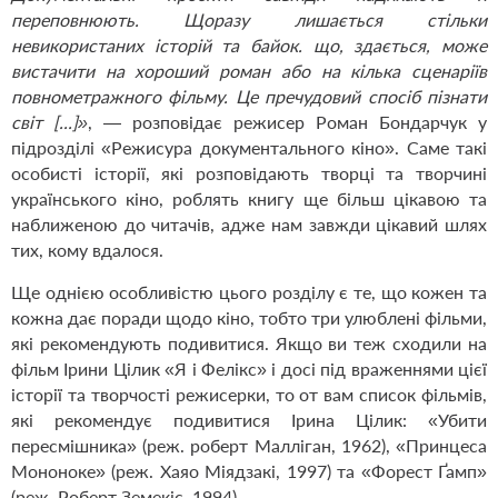
переповнюють. Щоразу лишається стільки
невикористаних історій та байок. що, здається, може
вистачити на хороший роман або на кілька сценаріїв
повнометражного фільму. Це пречудовий спосіб пізнати
світ [...]»
, — розповідає режисер Роман Бондарчук у
підрозділі «Режисура документального кіно». Саме такі
особисті історії, які розповідають творці та творчині
українського кіно, роблять книгу ще більш цікавою та
наближеною до читачів, адже нам завжди цікавий шлях
тих, кому вдалося.
Ще однією особливістю цього розділу є те, що кожен та
кожна дає поради щодо кіно, тобто три улюблені фільми,
які рекомендують подивитися. Якщо ви теж сходили на
фільм Ірини Цілик «Я і Фелікс» і досі під враженнями цієї
історії та творчості режисерки, то от вам список фільмів,
які рекомендує подивитися Ірина Цілик: «Убити
пересмішника» (реж. роберт Малліган, 1962), «Принцеса
Мононоке» (реж. Хаяо Міядзакі, 1997) та «Форест Ґамп»
(реж. Роберт Земекіс, 1994).