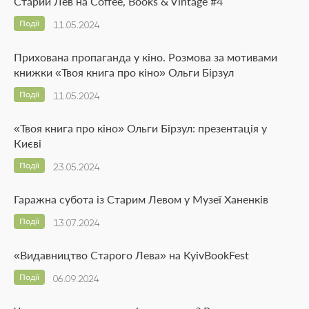
Старий Лев на Coffee, Books & Vintage #4
Події
11.05.2024
Прихована пропаганда у кіно. Розмова за мотивами
книжки «Твоя книга про кіно» Ольги Бірзул
Події
11.05.2024
«Твоя книга про кіно» Ольги Бірзул: презентація у
Києві
Події
23.05.2024
Гаражна субота із Старим Левом у Музеї Ханенків
Події
13.07.2024
«Видавництво Старого Лева» на KyivBookFest
Події
06.09.2024