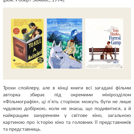
Трохи спойлеру, але в кінці книги всі загадані фільми
авторка збирає під окремими мінірозділом
«Фільмографія», ці пʼять сторінок можуть бути не лише
чудовою добіркою, коли не знаєш, що подивитися, а й
найкращим зануренням у світове кіно, загальною
картиною про історію кіно та головних її представників
та представниць.